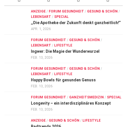
ANZEIGE
/
FORUM GESUNDHEIT
/
GESUND & SCHÖN
/
LEBENSART
/
SPECIAL
,,Die Apotheke der Zukunft denkt ganzheitlich!”
APR. 1, 2026
FORUM GESUNDHEIT
/
GESUND & SCHÖN
/
LEBENSART
/
LIFESTYLE
Ingwer: Die Magie der Wunderwurzel
FEB. 13, 2026
FORUM GESUNDHEIT
/
GESUND & SCHÖN
/
LEBENSART
/
LIFESTYLE
Happy Bowls für gesunden Genuss
FEB. 13, 2026
FORUM GESUNDHEIT
/
GANZHEITSMEDIZIN
/
SPECIAL
Longevity – ein interdisziplinäres Konzept
FEB. 13, 2026
ANZEIGE
/
GESUND & SCHÖN
/
LIFESTYLE
Badtrends 2026