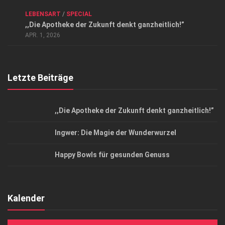
ANZEIGE
/
FORUM GESUNDHEIT
/
GESUND & SCHÖN
/
LEBENSART
/
SPECIAL
Datenschutzerklärung
,,Die Apotheke der Zukunft denkt ganzheitlich!”
Top Magazin Dresden / Ostsachsen
APR. 1, 2026
Letzte Beiträge
,,Die Apotheke der Zukunft denkt ganzheitlich!”
Ingwer: Die Magie der Wunderwurzel
Happy Bowls für gesunden Genuss
Kalender