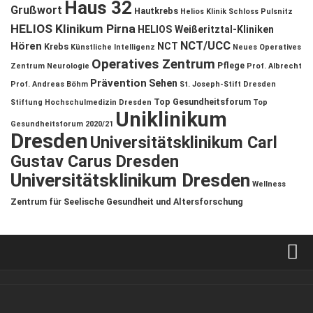
Haus 32
Grußwort
Hautkrebs
Helios Klinik Schloss Pulsnitz
HELIOS Klinikum Pirna
HELIOS Weißeritztal-Kliniken
NCT/UCC
Hören
NCT
Krebs
Künstliche Intelligenz
Neues Operatives
Operatives Zentrum
Pflege
Zentrum
Neurologie
Prof. Albrecht
Prävention
Sehen
Prof. Andreas Böhm
St. Joseph-Stift Dresden
Top Gesundheitsforum
Stiftung Hochschulmedizin Dresden
Top
Uniklinikum
Gesundheitsforum 2020/21
Dresden
Universitätsklinikum Carl
Gustav Carus Dresden
Universitätsklinikum Dresden
Wellness
Zentrum für Seelische Gesundheit und Altersforschung
Verkaufsstellen
Kontakt, Impressum und Rechtliche Angaben