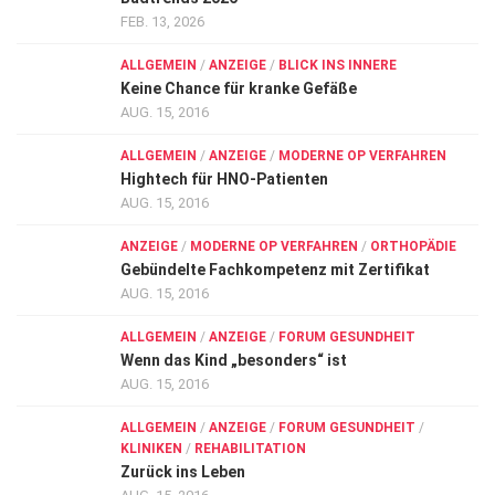
FEB. 13, 2026
ALLGEMEIN
/
ANZEIGE
/
BLICK INS INNERE
Keine Chance für kranke Gefäße
AUG. 15, 2016
ALLGEMEIN
/
ANZEIGE
/
MODERNE OP VERFAHREN
Hightech für HNO-Patienten
AUG. 15, 2016
ANZEIGE
/
MODERNE OP VERFAHREN
/
ORTHOPÄDIE
Gebündelte Fachkompetenz mit Zertifikat
AUG. 15, 2016
ALLGEMEIN
/
ANZEIGE
/
FORUM GESUNDHEIT
Wenn das Kind „besonders“ ist
AUG. 15, 2016
ALLGEMEIN
/
ANZEIGE
/
FORUM GESUNDHEIT
/
KLINIKEN
/
REHABILITATION
Zurück ins Leben