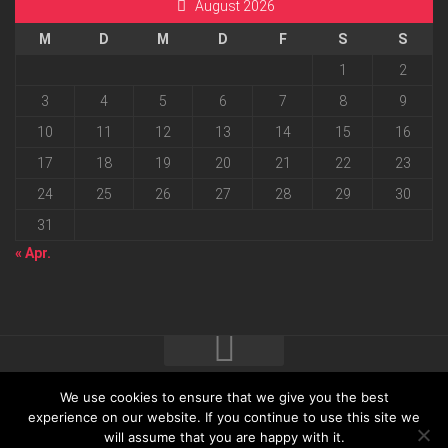
August 2026
M
D
M
D
F
S
S
1
2
3
4
5
6
7
8
9
10
11
12
13
14
15
16
17
18
19
20
21
22
23
24
25
26
27
28
29
30
31
« Apr.
We use cookies to ensure that we give you the best
2026 progressmedia Verlag & Werbeagentur GmbH • Bautzner
experience on our website. If you continue to use this site we
will assume that you are happy with it.
Landstraße 62 • 01324 Dresden