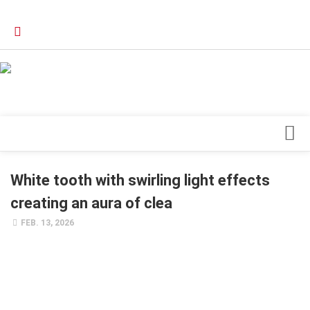
Verkaufsstellen
Kontakt, Impressum und Rechtliche Angaben
Datenschutzerklärung
Top Magazin Dresden / Ostsachsen
Blick ins Innere
White tooth with swirling light effects
Forschung
creating an aura of clea
Herz & Kreislauf
FEB. 13, 2026
Orthopädie
Schönheit & Wohlbefinden
Special