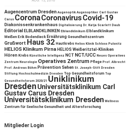
AUG. 15, 2016
Augencentrum Dresden
Augenoptik
Augenoptiker
Carl Gustav
Corona
Coronavirus
Covid-19
Carus
Diakonissenkrankenhaus
Digitalisierung
Dr. Katja Scarlett Daub
Editorial
ELBLANDKLINIKEN
Elblandklinikum
Elblandklinikum
Ernährung
Meißen
Erik Bodendieck
Gesundheitszentrum
Haus 32
Grußwort
Hautkrebs
Helios Klinik Schloss Pulsnitz
HELIOS Klinikum Pirna
HELIOS Weißeritztal-Kliniken
NCT/UCC
Hören
NCT
Krebs
Künstliche Intelligenz
Neues Operatives
Operatives Zentrum
Pflege
Zentrum
Neurologie
Prof. Albrecht
Prävention
Sehen
Prof. Andreas Böhm
St. Joseph-Stift Dresden
Top Gesundheitsforum
Stiftung Hochschulmedizin Dresden
Top
Uniklinikum
Gesundheitsforum 2020/21
Dresden
Universitätsklinikum Carl
Gustav Carus Dresden
Universitätsklinikum Dresden
Wellness
Zentrum für Seelische Gesundheit und Altersforschung
Mitglieder Login