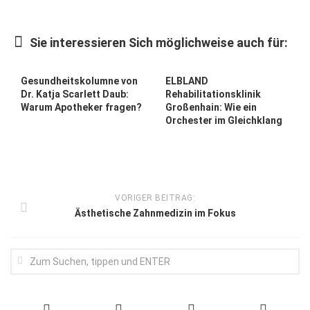
Wirtschaft, Recht, Finanzen
Zahn, Mund, Kiefer
Sie interessieren Sich möglichweise auch für:
Forum Gesundheit
Gesundheitskolumne von
ELBLAND
Allgemein
Dr. Katja Scarlett Daub:
Rehabilitationsklinik
Warum Apotheker fragen?
Großenhain: Wie ein
Sehen
Orchester im Gleichklang
Innovationen
Kampf gegen Krebs
Hören
VORIGER BEITRAG:
Lebensart
Ästhetische Zahnmedizin im Fokus