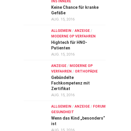
INS INNERE
Keine Chance für kranke
Gefäße
AUG. 15, 2016
ALLGEMEIN
/
ANZEIGE
/
MODERNE OP VERFAHREN
Hightech für HNO-
Patienten
AUG. 15, 2016
ANZEIGE
/
MODERNE OP
VERFAHREN
/
ORTHOPÄDIE
Gebündelte
Fachkompetenz mit
Zertifikat
AUG. 15, 2016
ALLGEMEIN
/
ANZEIGE
/
FORUM
GESUNDHEIT
Wenn das Kind „besonders“
ist
AUG. 15, 2016