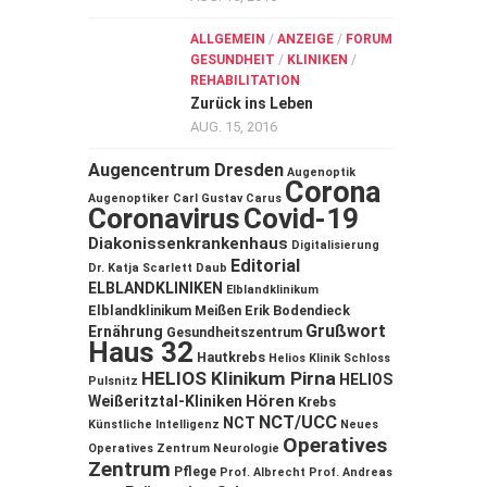
ALLGEMEIN
/
ANZEIGE
/
FORUM
GESUNDHEIT
/
KLINIKEN
/
REHABILITATION
Zurück ins Leben
AUG. 15, 2016
Augencentrum Dresden
Augenoptik
Corona
Augenoptiker
Carl Gustav Carus
Coronavirus
Covid-19
Diakonissenkrankenhaus
Digitalisierung
Editorial
Dr. Katja Scarlett Daub
ELBLANDKLINIKEN
Elblandklinikum
Elblandklinikum Meißen
Erik Bodendieck
Grußwort
Ernährung
Gesundheitszentrum
Haus 32
Hautkrebs
Helios Klinik Schloss
HELIOS Klinikum Pirna
HELIOS
Pulsnitz
Hören
Weißeritztal-Kliniken
Krebs
NCT/UCC
NCT
Künstliche Intelligenz
Neues
Operatives
Operatives Zentrum
Neurologie
Zentrum
Pflege
Prof. Albrecht
Prof. Andreas