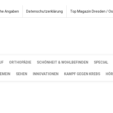
che Angaben
Datenschutzerklärung
Top Magazin Dresden / O
UF
ORTHOPÄDIE
SCHÖNHEIT & WOHLBEFINDEN
SPECIAL
EMEIN
SEHEN
INNOVATIONEN
KAMPF GEGEN KREBS
HÖR