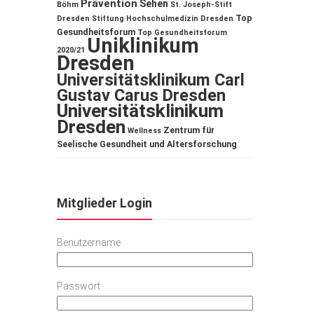
Prävention
Sehen
Böhm
St. Joseph-Stift
Top
Dresden
Stiftung Hochschulmedizin Dresden
Gesundheitsforum
Top Gesundheitsforum
Uniklinikum
2020/21
Dresden
Universitätsklinikum Carl
Gustav Carus Dresden
Universitätsklinikum
Dresden
Zentrum für
Wellness
Seelische Gesundheit und Altersforschung
Mitglieder Login
Benutzername
Passwort