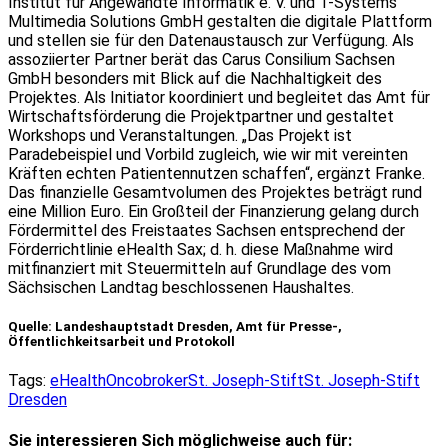
Institut für Angewandte Informatik e. V. und T-Systems
Multimedia Solutions GmbH gestalten die digitale Plattform
und stellen sie für den Datenaustausch zur Verfügung. Als
assoziierter Partner berät das Carus Consilium Sachsen
GmbH besonders mit Blick auf die Nachhaltigkeit des
Projektes. Als Initiator koordiniert und begleitet das Amt für
Wirtschaftsförderung die Projektpartner und gestaltet
Workshops und Veranstaltungen. „Das Projekt ist
Paradebeispiel und Vorbild zugleich, wie wir mit vereinten
Kräften echten Patientennutzen schaffen“, ergänzt Franke.
Das finanzielle Gesamtvolumen des Projektes beträgt rund
eine Million Euro. Ein Großteil der Finanzierung gelang durch
Fördermittel des Freistaates Sachsen entsprechend der
Förderrichtlinie eHealth Sax; d. h. diese Maßnahme wird
mitfinanziert mit Steuermitteln auf Grundlage des vom
Sächsischen Landtag beschlossenen Haushaltes.
Quelle:
Landeshauptstadt Dresden
, Amt für Presse-,
Öffentlichkeitsarbeit und Protokoll
Tags:
eHealth
Oncobroker
St. Joseph-Stift
St. Joseph-Stift
Dresden
Sie interessieren Sich möglichweise auch für: