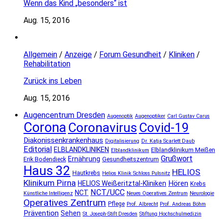
Wenn das Kind „besonders“ ist
Aug. 15, 2016
Allgemein
/
Anzeige
/
Forum Gesundheit
/
Kliniken
/
Rehabilitation
Zurück ins Leben
Aug. 15, 2016
Augencentrum Dresden
Augenoptik
Augenoptiker
Carl Gustav Carus
Corona
Coronavirus
Covid-19
Diakonissenkrankenhaus
Digitalisierung
Dr. Katja Scarlett Daub
Editorial
ELBLANDKLINIKEN
Elblandklinikum Meißen
Elblandklinikum
Grußwort
Ernährung
Erik Bodendieck
Gesundheitszentrum
Haus 32
HELIOS
Hautkrebs
Helios Klinik Schloss Pulsnitz
Klinikum Pirna
Hören
HELIOS Weißeritztal-Kliniken
Krebs
NCT/UCC
NCT
Künstliche Intelligenz
Neues Operatives Zentrum
Neurologie
Operatives Zentrum
Pflege
Prof. Albrecht
Prof. Andreas Böhm
Prävention
Sehen
St. Joseph-Stift Dresden
Stiftung Hochschulmedizin