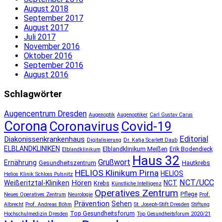
August 2018
September 2017
August 2017
Juli 2017
November 2016
Oktober 2016
September 2016
August 2016
Schlagwörter
Augencentrum Dresden
Augenoptik
Augenoptiker
Carl Gustav Carus
Corona
Coronavirus
Covid-19
Editorial
Diakonissenkrankenhaus
Digitalisierung
Dr. Katja Scarlett Daub
ELBLANDKLINIKEN
Elblandklinikum Meißen
Erik Bodendieck
Elblandklinikum
Haus 32
Grußwort
Ernährung
Gesundheitszentrum
Hautkrebs
HELIOS Klinikum Pirna
HELIOS
Helios Klinik Schloss Pulsnitz
NCT/UCC
Hören
Weißeritztal-Kliniken
NCT
Krebs
Künstliche Intelligenz
Operatives Zentrum
Pflege
Neues Operatives Zentrum
Neurologie
Prof.
Prävention
Sehen
Albrecht
Prof. Andreas Böhm
St. Joseph-Stift Dresden
Stiftung
Top Gesundheitsforum
Hochschulmedizin Dresden
Top Gesundheitsforum 2020/21