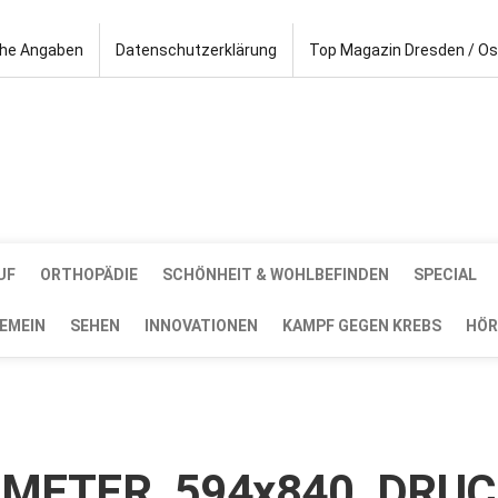
che Angaben
Datenschutzerklärung
Top Magazin Dresden / O
UF
ORTHOPÄDIE
SCHÖNHEIT & WOHLBEFINDEN
SPECIAL
EMEIN
SEHEN
INNOVATIONEN
KAMPF GEGEN KREBS
HÖR
MOMETER_594x840_DRUC