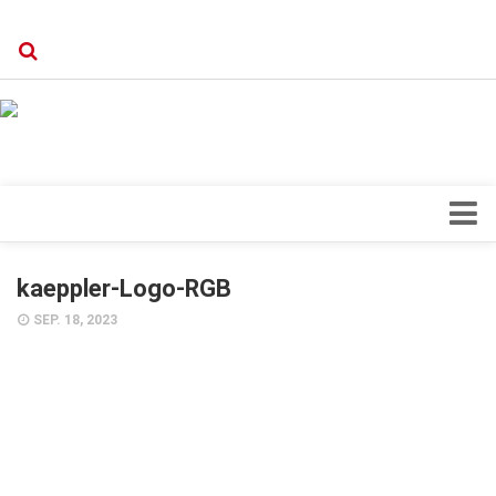
Verkaufsstellen
Kontakt, Impressum und Rechtliche Angaben
Datenschutzerklärung
Top Magazin Dresden / Ostsachsen
Blick ins Innere
kaeppler-Logo-RGB
Forschung
SEP. 18, 2023
Herz & Kreislauf
Orthopädie
Schönheit & Wohlbefinden
Special