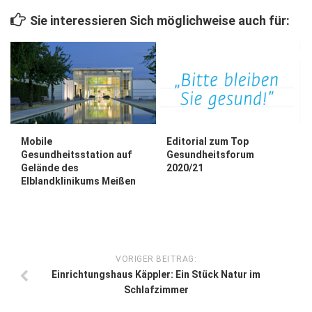
Wirtschaft, Recht, Finanzen
Sie interessieren Sich möglichweise auch für:
Zahn, Mund, Kiefer
Forum Gesundheit
Allgemein
Sehen
Innovationen
Mobile
Editorial zum Top
Gesundheitsstation auf
Gesundheitsforum
Kampf gegen Krebs
Gelände des
2020/21
Elblandklinikums Meißen
Hören
Lebensart
VORIGER BEITRAG:
Einrichtungshaus Käppler: Ein Stück Natur im
Schlafzimmer