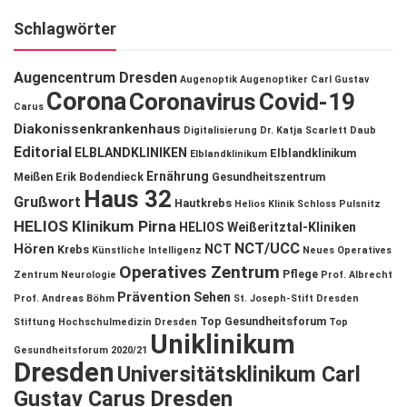
Schlagwörter
Augencentrum Dresden
Augenoptik
Augenoptiker
Carl Gustav
Corona
Coronavirus
Covid-19
Carus
Diakonissenkrankenhaus
Digitalisierung
Dr. Katja Scarlett Daub
Editorial
ELBLANDKLINIKEN
Elblandklinikum
Elblandklinikum
Ernährung
Meißen
Erik Bodendieck
Gesundheitszentrum
Haus 32
Grußwort
Hautkrebs
Helios Klinik Schloss Pulsnitz
HELIOS Klinikum Pirna
HELIOS Weißeritztal-Kliniken
NCT/UCC
Hören
NCT
Krebs
Künstliche Intelligenz
Neues Operatives
Operatives Zentrum
Pflege
Zentrum
Neurologie
Prof. Albrecht
Prävention
Sehen
Prof. Andreas Böhm
St. Joseph-Stift Dresden
Top Gesundheitsforum
Stiftung Hochschulmedizin Dresden
Top
Uniklinikum
Gesundheitsforum 2020/21
Dresden
Universitätsklinikum Carl
Gustav Carus Dresden