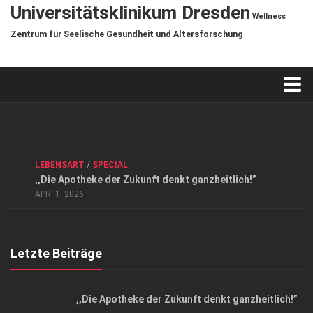
Universitätsklinikum Dresden
Wellness
Zentrum für Seelische Gesundheit und Altersforschung
Verkaufsstellen
Kontakt, Impressum und Rechtliche Angaben
ANZEIGE
/
FORUM GESUNDHEIT
/
GESUND & SCHÖN
/
LEBENSART
/
SPECIAL
Datenschutzerklärung
,,Die Apotheke der Zukunft denkt ganzheitlich!”
Top Magazin Dresden / Ostsachsen
APR. 1, 2026
Letzte Beiträge
,,Die Apotheke der Zukunft denkt ganzheitlich!”