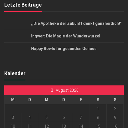
Letzte Beiträge
,,Die Apotheke der Zukunft denkt ganzheitlich!”
Ingwer: Die Magie der Wunderwurzel
Happy Bowls für gesunden Genuss
Kalender
August 2026
M
D
M
D
F
S
S
1
2
3
4
5
6
7
8
9
10
11
12
13
14
15
16