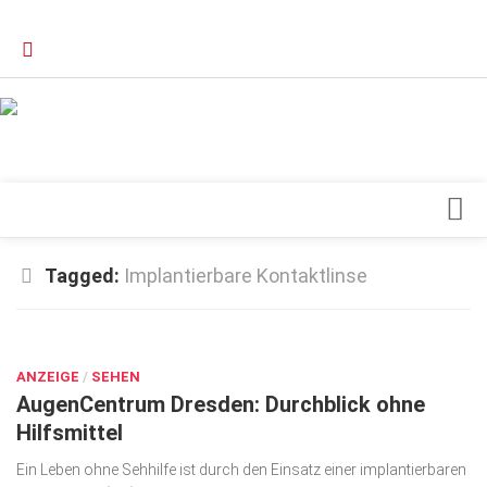
Verkaufsstellen
Kontakt, Impressum und Rechtliche Angaben
Datenschutzerklärung
Top Magazin Dresden / Ostsachsen
Blick ins Innere
Tagged:
Implantierbare Kontaktlinse
Forschung
SEP. 14, 2023
Herz & Kreislauf
ANZEIGE
Orthopädie
/
SEHEN
AugenCentrum Dresden: Durchblick ohne
Schönheit & Wohlbefinden
Hilfsmittel
Special
Ein Leben ohne Sehhilfe ist durch den Einsatz einer implantierbaren