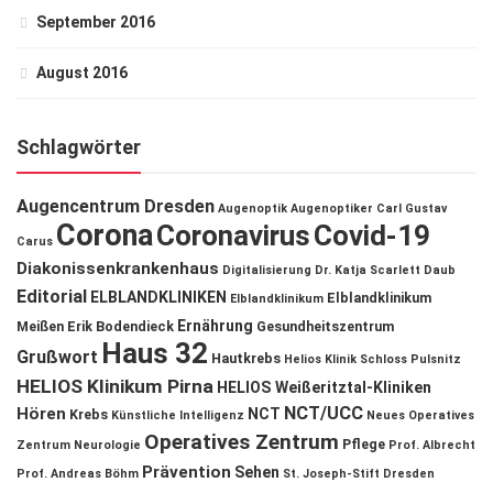
September 2016
August 2016
Schlagwörter
Augencentrum Dresden
Augenoptik
Augenoptiker
Carl Gustav
Corona
Coronavirus
Covid-19
Carus
Diakonissenkrankenhaus
Digitalisierung
Dr. Katja Scarlett Daub
Editorial
ELBLANDKLINIKEN
Elblandklinikum
Elblandklinikum
Ernährung
Meißen
Erik Bodendieck
Gesundheitszentrum
Haus 32
Grußwort
Hautkrebs
Helios Klinik Schloss Pulsnitz
HELIOS Klinikum Pirna
HELIOS Weißeritztal-Kliniken
NCT/UCC
Hören
NCT
Krebs
Künstliche Intelligenz
Neues Operatives
Operatives Zentrum
Pflege
Zentrum
Neurologie
Prof. Albrecht
Prävention
Sehen
Prof. Andreas Böhm
St. Joseph-Stift Dresden