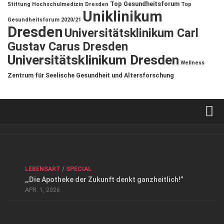
Top Gesundheitsforum
Stiftung Hochschulmedizin Dresden
Top
Uniklinikum
Gesundheitsforum 2020/21
Dresden
Universitätsklinikum Carl
Gustav Carus Dresden
Universitätsklinikum Dresden
Wellness
Zentrum für Seelische Gesundheit und Altersforschung
Verkaufsstellen
Kontakt, Impressum und Rechtliche Angaben
ANZEIGE
/
FORUM GESUNDHEIT
/
GESUND & SCHÖN
/
LEBENSART
/
SPECIAL
Datenschutzerklärung
,,Die Apotheke der Zukunft denkt ganzheitlich!”
Top Magazin Dresden / Ostsachsen
APR. 1, 2026