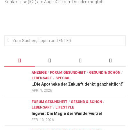
Kontaktlinse (ICL) am AugenCentrum Dresden möglich.
Wirtschaft, Recht, Finanzen
Zahn, Mund, Kiefer
Forum Gesundheit
Allgemein
Sehen
Innovationen
Kampf gegen Krebs
ANZEIGE
/
FORUM GESUNDHEIT
/
GESUND & SCHÖN
/
Hören
LEBENSART
/
SPECIAL
,,Die Apotheke der Zukunft denkt ganzheitlich!”
Lebensart
APR. 1, 2026
FORUM GESUNDHEIT
/
GESUND & SCHÖN
/
LEBENSART
/
LIFESTYLE
Ingwer: Die Magie der Wunderwurzel
FEB. 13, 2026