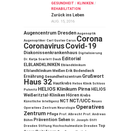
GESUNDHEIT
/
KLINIKEN
/
REHABILITATION
Zurück ins Leben
AUG. 15, 2016
Augencentrum Dresden
Augenoptik
Corona
Augenoptiker
Carl Gustav Carus
Coronavirus
Covid-19
Diakonissenkrankenhaus
Digitalisierung
Editorial
Dr. Katja Scarlett Daub
ELBLANDKLINIKEN
Elblandklinikum
Elblandklinikum Meißen
Erik Bodendieck
Grußwort
Ernährung
Gesundheitszentrum
Haus 32
Hautkrebs
Helios Klinik Schloss
HELIOS Klinikum Pirna
HELIOS
Pulsnitz
Hören
Weißeritztal-Kliniken
Krebs
NCT/UCC
NCT
Künstliche Intelligenz
Neues
Operatives
Operatives Zentrum
Neurologie
Zentrum
Pflege
Prof. Albrecht
Prof. Andreas
Prävention
Sehen
Böhm
St. Joseph-Stift
Top
Dresden
Stiftung Hochschulmedizin Dresden