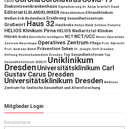
Carus
Diakonissenkrankenhaus
Digitalisierung
Dr. Katja Scarlett Daub
Editorial
ELBLANDKLINIKEN
Elblandklinikum
Elblandklinikum
Ernährung
Meißen
Erik Bodendieck
Gesundheitszentrum
Haus 32
Grußwort
Hautkrebs
Helios Klinik Schloss Pulsnitz
HELIOS Klinikum Pirna
HELIOS Weißeritztal-Kliniken
NCT/UCC
Hören
NCT
Krebs
Künstliche Intelligenz
Neues Operatives
Operatives Zentrum
Pflege
Zentrum
Neurologie
Prof. Albrecht
Prävention
Sehen
Prof. Andreas Böhm
St. Joseph-Stift Dresden
Top Gesundheitsforum
Stiftung Hochschulmedizin Dresden
Top
Uniklinikum
Gesundheitsforum 2020/21
Dresden
Universitätsklinikum Carl
Gustav Carus Dresden
Universitätsklinikum Dresden
Wellness
Zentrum für Seelische Gesundheit und Altersforschung
Mitglieder Login
Benutzername