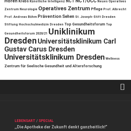
NCT/UCC
Hören
NCT
Krebs
Künstliche Intelligenz
Neues Operatives
Operatives Zentrum
Pflege
Zentrum
Neurologie
Prof. Albrecht
Prävention
Sehen
Prof. Andreas Böhm
St. Joseph-Stift Dresden
Top Gesundheitsforum
Stiftung Hochschulmedizin Dresden
Top
Uniklinikum
Gesundheitsforum 2020/21
Dresden
Universitätsklinikum Carl
Gustav Carus Dresden
Universitätsklinikum Dresden
Wellness
Zentrum für Seelische Gesundheit und Altersforschung
Verkaufsstellen
Kontakt, Impressum und Rechtliche Angaben
ANZEIGE
/
FORUM GESUNDHEIT
/
GESUND & SCHÖN
/
LEBENSART
/
SPECIAL
Datenschutzerklärung
,,Die Apotheke der Zukunft denkt ganzheitlich!”