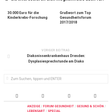
Wirtschaft, Recht, Finanzen
Zahn, Mund, Kiefer
30.000 Euro für die
Grußwort zum Top
Kinderkrebs-Forschung
Gesundheitsforum
Forum Gesundheit
2017/2018
Allgemein
Sehen
Innovationen
VORIGER BEITRAG:
Diakonissenkrankenhaus Dresden:
Kampf gegen Krebs
Dysplasiesprechstunde am Diako
Hören
Lebensart
ANZEIGE
/
FORUM GESUNDHEIT
/
GESUND & SCHÖN
/
LEBENSART
/
SPECIAL