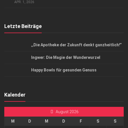
Top Magazin Dresden / Ostsachsen
APR. 1, 2026
Letzte Beiträge
,,Die Apotheke der Zukunft denkt ganzheitlich!”
Ingwer: Die Magie der Wunderwurzel
Happy Bowls für gesunden Genuss
Kalender
August 2026
M
D
M
D
F
S
S