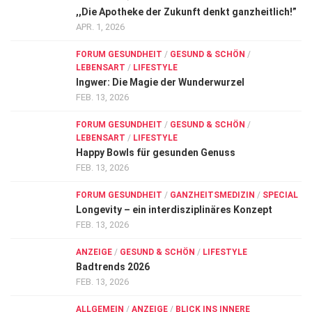
,,Die Apotheke der Zukunft denkt ganzheitlich!”
APR. 1, 2026
FORUM GESUNDHEIT
/
GESUND & SCHÖN
/
LEBENSART
/
LIFESTYLE
Ingwer: Die Magie der Wunderwurzel
FEB. 13, 2026
FORUM GESUNDHEIT
/
GESUND & SCHÖN
/
LEBENSART
/
LIFESTYLE
Happy Bowls für gesunden Genuss
FEB. 13, 2026
FORUM GESUNDHEIT
/
GANZHEITSMEDIZIN
/
SPECIAL
Longevity – ein interdisziplinäres Konzept
FEB. 13, 2026
ANZEIGE
/
GESUND & SCHÖN
/
LIFESTYLE
Badtrends 2026
FEB. 13, 2026
ALLGEMEIN
/
ANZEIGE
/
BLICK INS INNERE