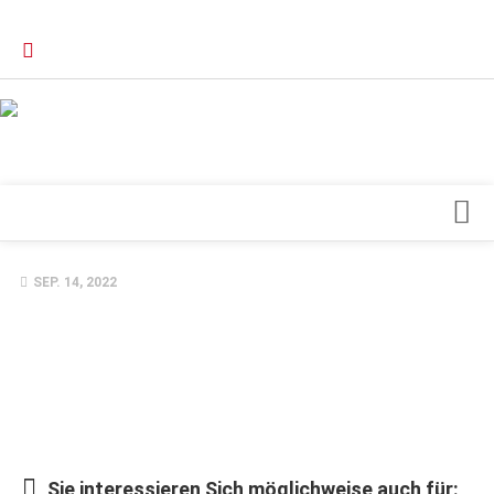
Verkaufsstellen
Kontakt, Impressum und Rechtliche Angaben
Datenschutzerklärung
Top Magazin Dresden / Ostsachsen
Blick ins Innere
SEP. 14, 2022
Forschung
Herz & Kreislauf
Orthopädie
Schönheit & Wohlbefinden
Special
Sie interessieren Sich möglichweise auch für: