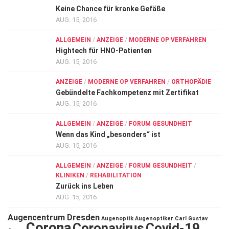
Keine Chance für kranke Gefäße
AUG. 15, 2016
ALLGEMEIN
/
ANZEIGE
/
MODERNE OP VERFAHREN
Hightech für HNO-Patienten
AUG. 15, 2016
ANZEIGE
/
MODERNE OP VERFAHREN
/
ORTHOPÄDIE
Gebündelte Fachkompetenz mit Zertifikat
AUG. 15, 2016
ALLGEMEIN
/
ANZEIGE
/
FORUM GESUNDHEIT
Wenn das Kind „besonders“ ist
AUG. 15, 2016
ALLGEMEIN
/
ANZEIGE
/
FORUM GESUNDHEIT
/
KLINIKEN
/
REHABILITATION
Zurück ins Leben
AUG. 15, 2016
Augencentrum Dresden
Augenoptik
Augenoptiker
Carl Gustav
Corona
Coronavirus
Covid-19