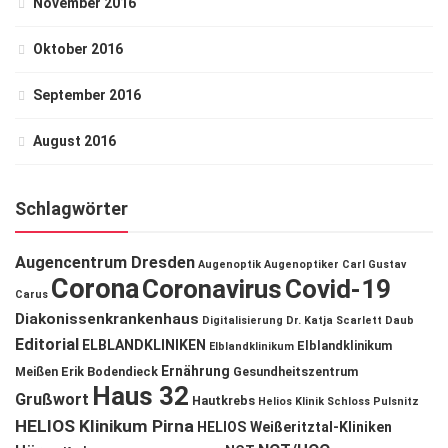
November 2016
Oktober 2016
September 2016
August 2016
Schlagwörter
Augencentrum Dresden
Augenoptik
Augenoptiker
Carl Gustav
Corona
Coronavirus
Covid-19
Carus
Diakonissenkrankenhaus
Digitalisierung
Dr. Katja Scarlett Daub
Editorial
ELBLANDKLINIKEN
Elblandklinikum
Elblandklinikum
Ernährung
Meißen
Erik Bodendieck
Gesundheitszentrum
Haus 32
Grußwort
Hautkrebs
Helios Klinik Schloss Pulsnitz
HELIOS Klinikum Pirna
HELIOS Weißeritztal-Kliniken