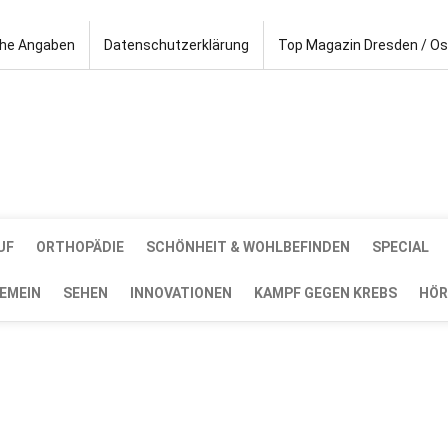
che Angaben
Datenschutzerklärung
Top Magazin Dresden / O
UF
ORTHOPÄDIE
SCHÖNHEIT & WOHLBEFINDEN
SPECIAL
EMEIN
SEHEN
INNOVATIONEN
KAMPF GEGEN KREBS
HÖR