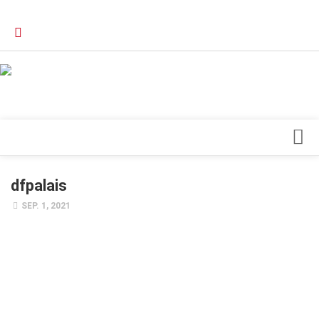
Verkaufsstellen
Kontakt, Impressum und Rechtliche Angaben
Datenschutzerklärung
Top Magazin Dresden / Ostsachsen
Blick ins Innere
dfpalais
Forschung
SEP. 1, 2021
Herz & Kreislauf
Orthopädie
Schönheit & Wohlbefinden
Special