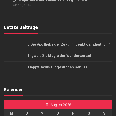
,,Die Apotheke der Zukunft denkt ganzheitlich!”
Top Magazin Dresden / Ostsachsen
APR. 1, 2026
Letzte Beiträge
,,Die Apotheke der Zukunft denkt ganzheitlich!”
Ingwer: Die Magie der Wunderwurzel
Happy Bowls für gesunden Genuss
Kalender
August 2026
M
D
M
D
F
S
S