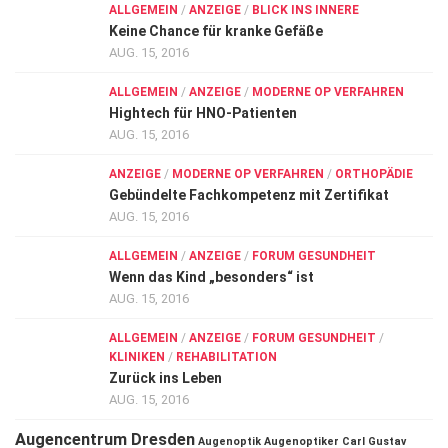
ALLGEMEIN
/
ANZEIGE
/
BLICK INS INNERE
Keine Chance für kranke Gefäße
AUG. 15, 2016
ALLGEMEIN
/
ANZEIGE
/
MODERNE OP VERFAHREN
Hightech für HNO-Patienten
AUG. 15, 2016
ANZEIGE
/
MODERNE OP VERFAHREN
/
ORTHOPÄDIE
Gebündelte Fachkompetenz mit Zertifikat
AUG. 15, 2016
ALLGEMEIN
/
ANZEIGE
/
FORUM GESUNDHEIT
Wenn das Kind „besonders“ ist
AUG. 15, 2016
ALLGEMEIN
/
ANZEIGE
/
FORUM GESUNDHEIT
/
KLINIKEN
/
REHABILITATION
Zurück ins Leben
AUG. 15, 2016
Augencentrum Dresden
Augenoptik
Augenoptiker
Carl Gustav