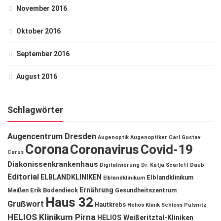
November 2016
Oktober 2016
September 2016
August 2016
Schlagwörter
Augencentrum Dresden
Augenoptik
Augenoptiker
Carl Gustav
Corona
Coronavirus
Covid-19
Carus
Diakonissenkrankenhaus
Digitalisierung
Dr. Katja Scarlett Daub
Editorial
ELBLANDKLINIKEN
Elblandklinikum
Elblandklinikum
Ernährung
Meißen
Erik Bodendieck
Gesundheitszentrum
Haus 32
Grußwort
Hautkrebs
Helios Klinik Schloss Pulsnitz
HELIOS Klinikum Pirna
HELIOS Weißeritztal-Kliniken