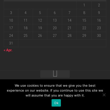
1
2
3
4
5
6
7
8
9
10
11
12
13
14
15
16
17
18
19
20
21
22
23
24
25
26
27
28
29
30
31
« Apr.
We use cookies to ensure that we give you the best
2026 progressmedia Verlag & Werbeagentur GmbH • Bautzner
experience on our website. If you continue to use this site we
will assume that you are happy with it.
Landstraße 62 • 01324 Dresden
Ok