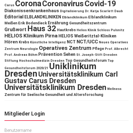
Corona
Coronavirus
Covid-19
Carus
Diakonissenkrankenhaus
Digitalisierung
Dr. Katja Scarlett Daub
Editorial
ELBLANDKLINIKEN
Elblandklinikum
Elblandklinikum
Ernährung
Meißen
Erik Bodendieck
Gesundheitszentrum
Haus 32
Grußwort
Hautkrebs
Helios Klinik Schloss Pulsnitz
HELIOS Klinikum Pirna
HELIOS Weißeritztal-Kliniken
NCT/UCC
Hören
NCT
Krebs
Künstliche Intelligenz
Neues Operatives
Operatives Zentrum
Pflege
Zentrum
Neurologie
Prof. Albrecht
Prävention
Sehen
Prof. Andreas Böhm
St. Joseph-Stift Dresden
Top Gesundheitsforum
Stiftung Hochschulmedizin Dresden
Top
Uniklinikum
Gesundheitsforum 2020/21
Dresden
Universitätsklinikum Carl
Gustav Carus Dresden
Universitätsklinikum Dresden
Wellness
Zentrum für Seelische Gesundheit und Altersforschung
Mitglieder Login
Benutzername