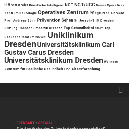
NCT/UCC
Hören
NCT
Krebs
Künstliche Intelligenz
Neues Operatives
Operatives Zentrum
Pflege
Zentrum
Neurologie
Prof. Albrecht
Prävention
Sehen
Prof. Andreas Böhm
St. Joseph-Stift Dresden
Top Gesundheitsforum
Stiftung Hochschulmedizin Dresden
Top
Uniklinikum
Gesundheitsforum 2020/21
Dresden
Universitätsklinikum Carl
Gustav Carus Dresden
Universitätsklinikum Dresden
Wellness
Zentrum für Seelische Gesundheit und Altersforschung
Verkaufsstellen
Kontakt, Impressum und Rechtliche Angaben
ANZEIGE
/
FORUM GESUNDHEIT
/
GESUND & SCHÖN
/
LEBENSART
/
SPECIAL
Datenschutzerklärung