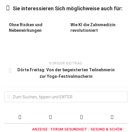
Wirtschaft, Recht, Finanzen
Sie interessieren Sich möglichweise auch für:
Zahn, Mund, Kiefer
Forum Gesundheit
Ohne Risiken und
Wie KI die Zahnmedizin
Nebenwirkungen
revolutioniert
Allgemein
Sehen
Innovationen
VORIGER BEITRAG:
Kampf gegen Krebs
Dörte Freitag: Von der begeisterten Teilnehmerin
zur Yoga-Festivalmacherin
Hören
Lebensart
ANZEIGE
/
FORUM GESUNDHEIT
/
GESUND & SCHÖN
/