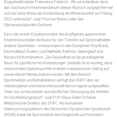
Doppelweltmeister Francesco Friedrich. „Wir sind dankbar, dass
das Sächsische Innenministerium diesen Wunsch aufgegriffen hat
und auf diese Weise die Vorbereitung der Wintersportler auf Peking
2022 unterstützt“, sagt Thomas Weise, Leiter des
Olympiastützpunkts Sachsen.
Die in den ersten Einsatzmonaten des Kraftgeräts gewonnenen
Erkenntnisse bilden die Basis für den Transfer auf Spitzenathleten
anderer Sportarten – insbesondere in den Disziplinen Shorttrack,
Eischnelllauf, Rudern, Leichtathletik, Biathlon, Skilanglauf und
Nordische Kombination. „Die Gesundheit ist die grundlegende
Basis für sportliche Höchstleistungen. Deshalb ist es wichtig, dass
insbesondere Spitzensportler in einem medizinischen Setting auf
universitärem Niveau betreut werden. Mit dem Bereich
Sportmedizin und Rehabilitation verfügt das OUPC über ein
interdisziplinär und interprofessionell hervorragend aufgestelltes
Team zur umfassenden sportärztlichen Versorgung der Athleten
im Hochleistungssport“, sagt Prof. Klaus-Dieter Schaser,
Medizinischer Direktor des OUPC. Als lizenziertes
Untersuchungszentrum des Deutschen Olympischen Sportbunds
(DOSB) bietet die Sportmedizin eine Diagnostik auf höchstem