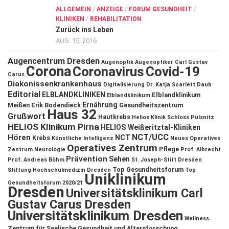
ALLGEMEIN
/
ANZEIGE
/
FORUM GESUNDHEIT
/
KLINIKEN
/
REHABILITATION
Zurück ins Leben
AUG. 15, 2016
Augencentrum Dresden
Augenoptik
Augenoptiker
Carl Gustav
Corona
Coronavirus
Covid-19
Carus
Diakonissenkrankenhaus
Digitalisierung
Dr. Katja Scarlett Daub
Editorial
ELBLANDKLINIKEN
Elblandklinikum
Elblandklinikum
Ernährung
Meißen
Erik Bodendieck
Gesundheitszentrum
Haus 32
Grußwort
Hautkrebs
Helios Klinik Schloss Pulsnitz
HELIOS Klinikum Pirna
HELIOS Weißeritztal-Kliniken
NCT/UCC
Hören
NCT
Krebs
Künstliche Intelligenz
Neues Operatives
Operatives Zentrum
Pflege
Zentrum
Neurologie
Prof. Albrecht
Prävention
Sehen
Prof. Andreas Böhm
St. Joseph-Stift Dresden
Top Gesundheitsforum
Stiftung Hochschulmedizin Dresden
Top
Uniklinikum
Gesundheitsforum 2020/21
Dresden
Universitätsklinikum Carl
Gustav Carus Dresden
Universitätsklinikum Dresden
Wellness
Zentrum für Seelische Gesundheit und Altersforschung