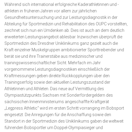
Während sich international erfolgreiche Kaderathletinnen und -
athleten in früheren Jahren vor allem zur jährlichen
Gesundheitsuntersuchung und zur Leistungsdiagnostik in der
Abteilung für Sportmedizin und Rehabilitation des OUPC vorstellten,
zeichnet sich nun ein Umdenken ab. Dies ist auch an dem deutlich
erweiterten Leistungsangebot ablesbar. Inzwischen überprüft die
Sportmedizin des Dresdner Uniklinikums ganz gezielt auch die
Kraft einzelner Muskelgruppen ambitionierter Sporttreibender und
berät sie und ihre Trainerstäbe aus medizinischer und
trainingswissenschaftlicher Sicht. Mehrfach im Jahr
vorgenommene Leistungsdiagnostiken einschließlich der
Kraftmessungen geben direkte Rückkopplungen über den
Trainingserfolg sowie den aktuellen Leistungszustand der
Athletinnen und Athleten. Das neue auf Vermittlung des
Olympiastützpunkts Sachsen mit Sonderfördergeldern des
sächsischen Innenministeriums angeschaffte Kraftgerät
„Legpress Athletic“ wird im ersten Schritt vorranging im Bobsport
eingesetzt. Die Anregungen für die Anschaffung sowie den
Standort in der Sportmedizin des Uniklinikums gaben die weltweit
führenden Bobsportler um Doppel-Olympiasieger und