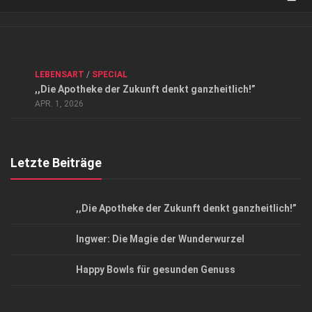
Verkaufsstellen
Kontakt, Impressum und Rechtliche Angaben
ANZEIGE
/
FORUM GESUNDHEIT
/
GESUND & SCHÖN
/
LEBENSART
/
SPECIAL
Datenschutzerklärung
,,Die Apotheke der Zukunft denkt ganzheitlich!”
Top Magazin Dresden / Ostsachsen
APR. 1, 2026
Letzte Beiträge
,,Die Apotheke der Zukunft denkt ganzheitlich!”
Ingwer: Die Magie der Wunderwurzel
Happy Bowls für gesunden Genuss