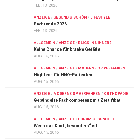
FEB. 13, 2026
ANZEIGE
/
GESUND & SCHÖN
/
LIFESTYLE
Badtrends 2026
FEB. 13, 2026
ALLGEMEIN
/
ANZEIGE
/
BLICK INS INNERE
Keine Chance für kranke Gefäße
AUG. 15, 2016
ALLGEMEIN
/
ANZEIGE
/
MODERNE OP VERFAHREN
Hightech für HNO-Patienten
AUG. 15, 2016
ANZEIGE
/
MODERNE OP VERFAHREN
/
ORTHOPÄDIE
Gebündelte Fachkompetenz mit Zertifikat
AUG. 15, 2016
ALLGEMEIN
/
ANZEIGE
/
FORUM GESUNDHEIT
Wenn das Kind „besonders“ ist
AUG. 15, 2016