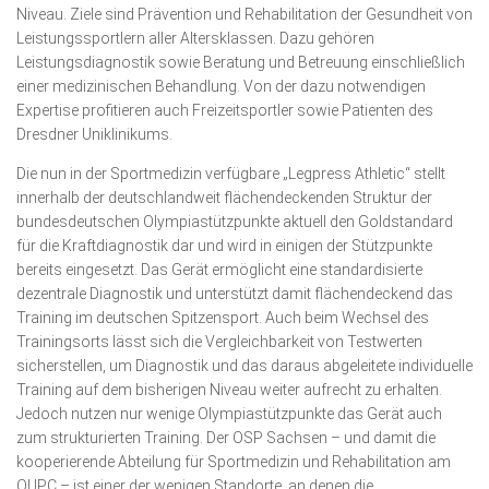
Niveau. Ziele sind Prävention und Rehabilitation der Gesundheit von
Leistungssportlern aller Altersklassen. Dazu gehören
Leistungsdiagnostik sowie Beratung und Betreuung einschließlich
einer medizinischen Behandlung. Von der dazu notwendigen
Expertise profitieren auch Freizeitsportler sowie Patienten des
Dresdner Uniklinikums.
Die nun in der Sportmedizin verfügbare „Legpress Athletic“ stellt
innerhalb der deutschlandweit flächendeckenden Struktur der
bundesdeutschen Olympiastützpunkte aktuell den Goldstandard
für die Kraftdiagnostik dar und wird in einigen der Stützpunkte
bereits eingesetzt. Das Gerät ermöglicht eine standardisierte
dezentrale Diagnostik und unterstützt damit flächendeckend das
Training im deutschen Spitzensport. Auch beim Wechsel des
Trainingsorts lässt sich die Vergleichbarkeit von Testwerten
sicherstellen, um Diagnostik und das daraus abgeleitete individuelle
Training auf dem bisherigen Niveau weiter aufrecht zu erhalten.
Jedoch nutzen nur wenige Olympiastützpunkte das Gerät auch
zum strukturierten Training. Der OSP Sachsen – und damit die
kooperierende Abteilung für Sportmedizin und Rehabilitation am
OUPC – ist einer der wenigen Standorte, an denen die