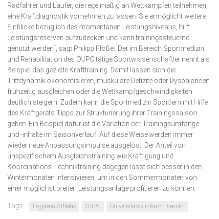
Radfahrer und Läufer, die regelmäßig an Wettkämpfen teilnehmen,
eine Kraftdiagnostik vornehmen zu lassen. Sie ermöglicht weitere
Einblicke bezüglich des momentanen Leistungsniveaus, hilft
Leistungsreserven aufzudecken und kann trainingssteuernd
genutzt werden“, sagt Philipp Flößel. Der im Bereich Sportmedizin
und Rehabilitation des OUPC tätige Sportwissenschaftler nennt als
Beispiel das gezielte Krafttraining. Damit lassen sich die
Trittdynamik ökonomisieren, muskuläre Defizite oder Dysbalancen
frühzeitig ausgleichen oder die Wettkampfgeschwindigkeiten
deutlich steigern. Zudem kann die Sportmedizin Sportlern mit Hilfe
des Kraftgeräts Tipps zur Strukturierung ihrer Trainingssaison
geben. Ein Beispiel dafür ist die Variation der Trainingsumfänge
und -inhalte im Saisonverlauf. Auf diese Weise werden immer
wieder neue Anpassungsimpulse ausgelöst. Der Anteil von
unspezifischem Ausgleichstraining wie Kräftigung und
Koordinations-Techniktraining dagegen lässt sich besser in den
Wintermonaten intensivieren, um in den Sommermonaten von
einer möglichst breiten Leistungsanlage profitieren zu können.
Tags:
Legpress Athletic
OUPC
Universitätsklinikum Dresden