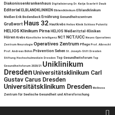
Diakonissenkrankenhaus
Digitalisierung
Dr. Katja Scarlett Daub
Editorial
ELBLANDKLINIKEN
Elblandklinikum
Elblandklinikum
Ernährung
Meißen
Erik Bodendieck
Gesundheitszentrum
Haus 32
Grußwort
Hautkrebs
Helios Klinik Schloss Pulsnitz
HELIOS Klinikum Pirna
HELIOS Weißeritztal-Kliniken
NCT/UCC
Hören
NCT
Krebs
Künstliche Intelligenz
Neues Operatives
Operatives Zentrum
Pflege
Zentrum
Neurologie
Prof. Albrecht
Prävention
Sehen
Prof. Andreas Böhm
St. Joseph-Stift Dresden
Top Gesundheitsforum
Stiftung Hochschulmedizin Dresden
Top
Uniklinikum
Gesundheitsforum 2020/21
Dresden
Universitätsklinikum Carl
Gustav Carus Dresden
Universitätsklinikum Dresden
Wellness
Zentrum für Seelische Gesundheit und Altersforschung