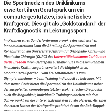
Die Sportmedizin des Uniklinikums
Wirtschaft, Recht, Finanzen
erweitert ihren Gerätepark um ein
Zahn, Mund, Kiefer
computergestütztes, isokinetisches
Forum Gesundheit
Kraftgerät. Dies gilt als „Goldstandard“ der
Kraftdiagnostik im Leistungssport.
Allgemein
Sehen
Im Rahmen eines Sonderförderungsprojekts des sächsischen
Innenministeriums kann die Abteilung für Sportmedizin und
Innovationen
Rehabilitation am UniversitätsCentrum für Orthopädie, Unfall- und
Plastische Chirurgie (OUPC) des
Universitätsklinikums Carl Gustav
Kampf gegen Krebs
Carus Dresden
ihren Gerätepark ausbauen: Das in diesem Rahmen
Hören
finanzierte Kraftmessgerät erweitert die Möglichkeiten,
ambitionierte Sportler – vom Freizeitathleten bis zum
Lebensart
Olympiateilnehmer – beim Training individuell zu betreuen. Mit
dem neuen Gerät bietet die Sportmedizin des Uniklinikums neben
der ausgefeilten computergestützten, isokinetischen Diagnostik
auch die Möglichkeit, individuelle Trainingseinheiten mit dem
Schwerpunkt auf die unteren Extremitäten zu absolvieren. Als einer
der ersten Nutzer des Kraftgeräts profitiert davon der Bob-Doppel-