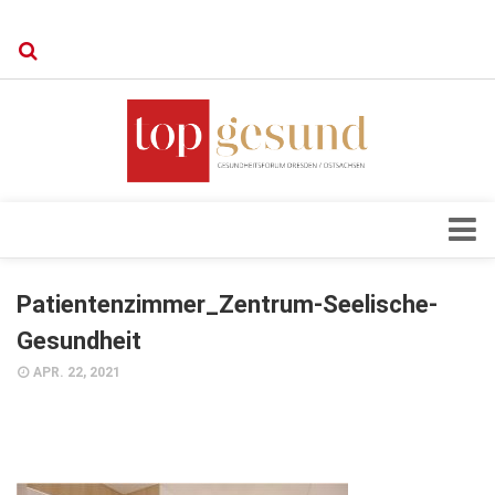
Verkaufsstellen
Kontakt, Impressum und Rechtliche Angaben
Datenschutzerklärung
Top Magazin Dresden / Ostsachsen
Blick ins Innere
Patientenzimmer_Zentrum-Seelische-
Forschung
Gesundheit
Herz & Kreislauf
APR. 22, 2021
Orthopädie
Schönheit & Wohlbefinden
Special