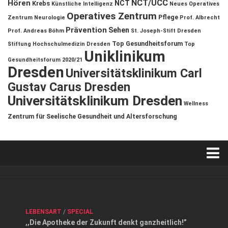
NCT/UCC
Hören
NCT
Krebs
Künstliche Intelligenz
Neues Operatives
Operatives Zentrum
Pflege
Zentrum
Neurologie
Prof. Albrecht
Prävention
Sehen
Prof. Andreas Böhm
St. Joseph-Stift Dresden
Top Gesundheitsforum
Stiftung Hochschulmedizin Dresden
Top
Uniklinikum
Gesundheitsforum 2020/21
Dresden
Universitätsklinikum Carl
Gustav Carus Dresden
Universitätsklinikum Dresden
Wellness
Zentrum für Seelische Gesundheit und Altersforschung
Verkaufsstellen
Kontakt, Impressum und Rechtliche Angaben
ANZEIGE
/
FORUM GESUNDHEIT
/
GESUND & SCHÖN
/
LEBENSART
/
SPECIAL
Datenschutzerklärung
,,Die Apotheke der Zukunft denkt ganzheitlich!”