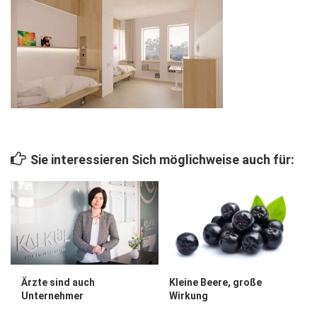
Wirtschaft, Recht, Finanzen
Zahn, Mund, Kiefer
Forum Gesundheit
Allgemein
Sehen
Innovationen
Sie interessieren Sich möglichweise auch für:
Kampf gegen Krebs
Hören
Lebensart
Ärzte sind auch
Kleine Beere, große
Unternehmer
Wirkung