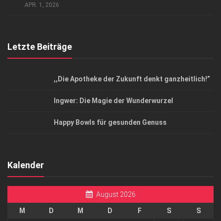
Top Magazin Dresden / Ostsachsen
APR. 1, 2026
Letzte Beiträge
,,Die Apotheke der Zukunft denkt ganzheitlich!”
Ingwer: Die Magie der Wunderwurzel
Happy Bowls für gesunden Genuss
Kalender
August 2026
M
D
M
D
F
S
S