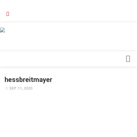
Verkaufsstellen
Kontakt, Impressum und Rechtliche Angaben
Datenschutzerklärung
Top Magazin Dresden / Ostsachsen
Blick ins Innere
hessbreitmayer
Forschung
SEP. 11, 2020
Herz & Kreislauf
Orthopädie
Schönheit & Wohlbefinden
Special