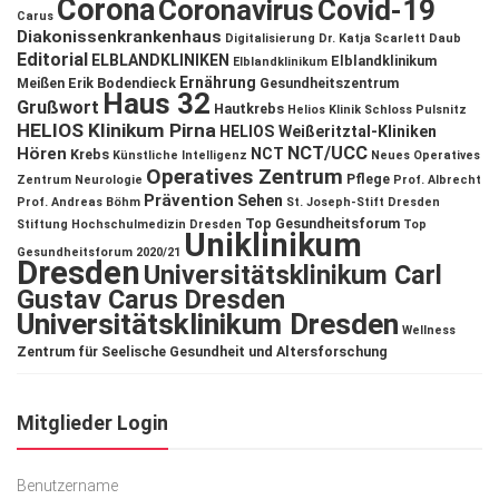
Corona
Coronavirus
Covid-19
Carus
Diakonissenkrankenhaus
Digitalisierung
Dr. Katja Scarlett Daub
Editorial
ELBLANDKLINIKEN
Elblandklinikum
Elblandklinikum
Ernährung
Meißen
Erik Bodendieck
Gesundheitszentrum
Haus 32
Grußwort
Hautkrebs
Helios Klinik Schloss Pulsnitz
HELIOS Klinikum Pirna
HELIOS Weißeritztal-Kliniken
NCT/UCC
Hören
NCT
Krebs
Künstliche Intelligenz
Neues Operatives
Operatives Zentrum
Pflege
Zentrum
Neurologie
Prof. Albrecht
Prävention
Sehen
Prof. Andreas Böhm
St. Joseph-Stift Dresden
Top Gesundheitsforum
Stiftung Hochschulmedizin Dresden
Top
Uniklinikum
Gesundheitsforum 2020/21
Dresden
Universitätsklinikum Carl
Gustav Carus Dresden
Universitätsklinikum Dresden
Wellness
Zentrum für Seelische Gesundheit und Altersforschung
Mitglieder Login
Benutzername