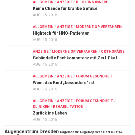
ALLGEMEIN
/
ANZEIGE
/
BLICK INS INNERE
Keine Chance für kranke Gefäße
AUG. 15, 2016
ALLGEMEIN
/
ANZEIGE
/
MODERNE OP VERFAHREN
Hightech für HNO-Patienten
AUG. 15, 2016
ANZEIGE
/
MODERNE OP VERFAHREN
/
ORTHOPÄDIE
Gebündelte Fachkompetenz mit Zertifikat
AUG. 15, 2016
ALLGEMEIN
/
ANZEIGE
/
FORUM GESUNDHEIT
Wenn das Kind „besonders“ ist
AUG. 15, 2016
ALLGEMEIN
/
ANZEIGE
/
FORUM GESUNDHEIT
/
KLINIKEN
/
REHABILITATION
Zurück ins Leben
AUG. 15, 2016
Augencentrum Dresden
Augenoptik
Augenoptiker
Carl Gustav