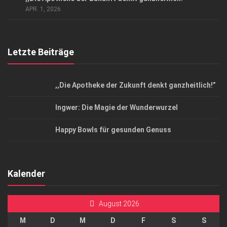
Top Magazin Dresden / Ostsachsen
APR. 1, 2026
Letzte Beiträge
,,Die Apotheke der Zukunft denkt ganzheitlich!”
Ingwer: Die Magie der Wunderwurzel
Happy Bowls für gesunden Genuss
Kalender
August 2026
M
D
M
D
F
S
S