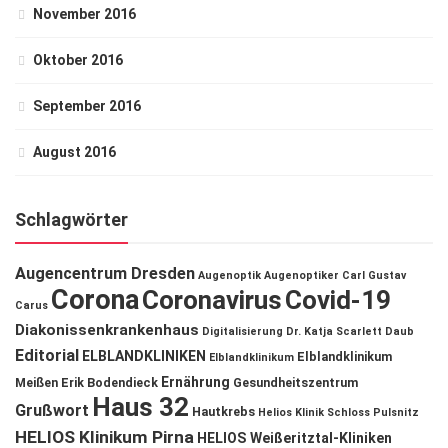
November 2016
Oktober 2016
September 2016
August 2016
Schlagwörter
Augencentrum Dresden
Augenoptik
Augenoptiker
Carl Gustav
Corona
Coronavirus
Covid-19
Carus
Diakonissenkrankenhaus
Digitalisierung
Dr. Katja Scarlett Daub
Editorial
ELBLANDKLINIKEN
Elblandklinikum
Elblandklinikum
Ernährung
Meißen
Erik Bodendieck
Gesundheitszentrum
Haus 32
Grußwort
Hautkrebs
Helios Klinik Schloss Pulsnitz
HELIOS Klinikum Pirna
HELIOS Weißeritztal-Kliniken