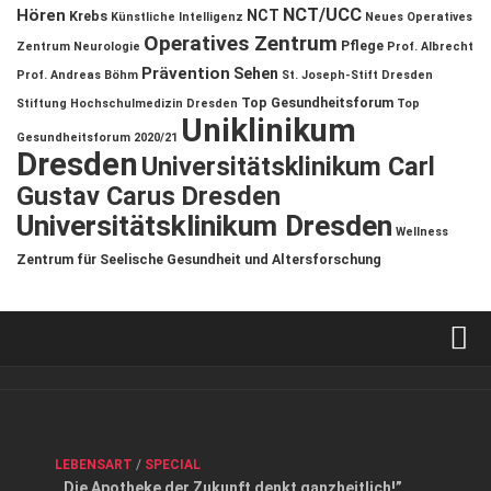
NCT/UCC
Hören
NCT
Krebs
Künstliche Intelligenz
Neues Operatives
Operatives Zentrum
Pflege
Zentrum
Neurologie
Prof. Albrecht
Prävention
Sehen
Prof. Andreas Böhm
St. Joseph-Stift Dresden
Top Gesundheitsforum
Stiftung Hochschulmedizin Dresden
Top
Uniklinikum
Gesundheitsforum 2020/21
Dresden
Universitätsklinikum Carl
Gustav Carus Dresden
Universitätsklinikum Dresden
Wellness
Zentrum für Seelische Gesundheit und Altersforschung
Verkaufsstellen
Kontakt, Impressum und Rechtliche Angaben
ANZEIGE
/
FORUM GESUNDHEIT
/
GESUND & SCHÖN
/
LEBENSART
/
SPECIAL
Datenschutzerklärung
,,Die Apotheke der Zukunft denkt ganzheitlich!”