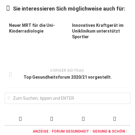
Wirtschaft, Recht, Finanzen
Sie interessieren Sich möglichweise auch für:
Zahn, Mund, Kiefer
Forum Gesundheit
Neuer MRT für die Uni-
Innovatives Kraftgerät im
Kinderradiologie
Uniklinikum unterstützt
Allgemein
Sportler
Sehen
Innovationen
Kampf gegen Krebs
VORIGER BEITRAG:
Top Gesundheitsforum 2020/21 vorgestellt.
Hören
Lebensart
ANZEIGE
/
FORUM GESUNDHEIT
/
GESUND & SCHÖN
/