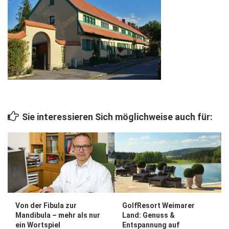
Wirtschaft, Recht, Finanzen
Zahn, Mund, Kiefer
Forum Gesundheit
Allgemein
Sehen
Innovationen
Sie interessieren Sich möglichweise auch für:
Kampf gegen Krebs
Hören
Lebensart
Von der Fibula zur
GolfResort Weimarer
Mandibula – mehr als nur
Land: Genuss &
ein Wortspiel
Entspannung auf