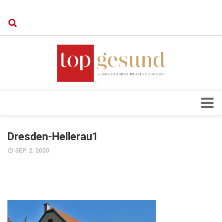
Verkaufsstellen
Kontakt, Impressum und Rechtliche Angaben
Datenschutzerklärung
Top Magazin Dresden / Ostsachsen
Blick ins Innere
Dresden-Hellerau1
Forschung
SEP. 2, 2020
Herz & Kreislauf
Orthopädie
Schönheit & Wohlbefinden
Special