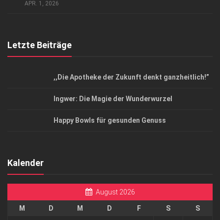
Top Magazin Dresden / Ostsachsen
APR. 1, 2026
Letzte Beiträge
,,Die Apotheke der Zukunft denkt ganzheitlich!”
Ingwer: Die Magie der Wunderwurzel
Happy Bowls für gesunden Genuss
Kalender
August 2026
M
D
M
D
F
S
S