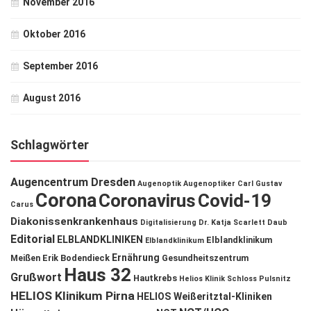
November 2016
Oktober 2016
September 2016
August 2016
Schlagwörter
Augencentrum Dresden
Augenoptik
Augenoptiker
Carl Gustav
Corona
Coronavirus
Covid-19
Carus
Diakonissenkrankenhaus
Digitalisierung
Dr. Katja Scarlett Daub
Editorial
ELBLANDKLINIKEN
Elblandklinikum
Elblandklinikum
Ernährung
Meißen
Erik Bodendieck
Gesundheitszentrum
Haus 32
Grußwort
Hautkrebs
Helios Klinik Schloss Pulsnitz
HELIOS Klinikum Pirna
HELIOS Weißeritztal-Kliniken