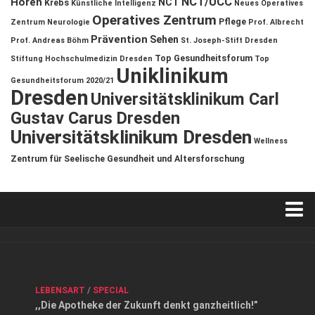
NCT/UCC
Hören
NCT
Krebs
Künstliche Intelligenz
Neues Operatives
Operatives Zentrum
Pflege
Zentrum
Neurologie
Prof. Albrecht
Prävention
Sehen
Prof. Andreas Böhm
St. Joseph-Stift Dresden
Top Gesundheitsforum
Stiftung Hochschulmedizin Dresden
Top
Uniklinikum
Gesundheitsforum 2020/21
Dresden
Universitätsklinikum Carl
Gustav Carus Dresden
Universitätsklinikum Dresden
Wellness
Zentrum für Seelische Gesundheit und Altersforschung
Verkaufsstellen
Kontakt, Impressum und Rechtliche Angaben
ANZEIGE
/
FORUM GESUNDHEIT
/
GESUND & SCHÖN
/
LEBENSART
/
SPECIAL
Datenschutzerklärung
,,Die Apotheke der Zukunft denkt ganzheitlich!”