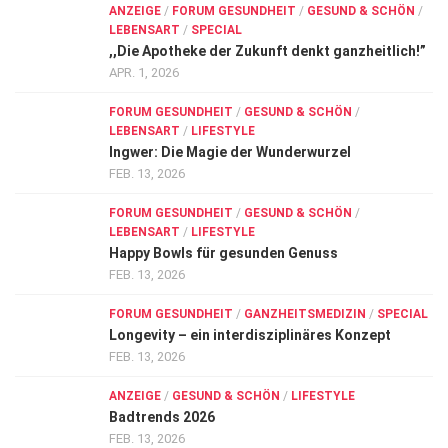
ANZEIGE
/
FORUM GESUNDHEIT
/
GESUND & SCHÖN
/
LEBENSART
/
SPECIAL
,,Die Apotheke der Zukunft denkt ganzheitlich!”
APR. 1, 2026
FORUM GESUNDHEIT
/
GESUND & SCHÖN
/
LEBENSART
/
LIFESTYLE
Ingwer: Die Magie der Wunderwurzel
FEB. 13, 2026
FORUM GESUNDHEIT
/
GESUND & SCHÖN
/
LEBENSART
/
LIFESTYLE
Happy Bowls für gesunden Genuss
FEB. 13, 2026
FORUM GESUNDHEIT
/
GANZHEITSMEDIZIN
/
SPECIAL
Longevity – ein interdisziplinäres Konzept
FEB. 13, 2026
ANZEIGE
/
GESUND & SCHÖN
/
LIFESTYLE
Badtrends 2026
FEB. 13, 2026