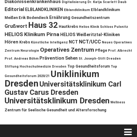
Diakonissenkrankenhaus
Digitalisierung
Dr. Katja Scarlett Daub
Editorial
ELBLANDKLINIKEN
Elblandklinikum
Elblandklinikum
Ernährung
Meißen
Erik Bodendieck
Gesundheitszentrum
Haus 32
Grußwort
Hautkrebs
Helios Klinik Schloss Pulsnitz
HELIOS Klinikum Pirna
HELIOS Weißeritztal-Kliniken
NCT/UCC
Hören
NCT
Krebs
Künstliche Intelligenz
Neues Operatives
Operatives Zentrum
Pflege
Zentrum
Neurologie
Prof. Albrecht
Prävention
Sehen
Prof. Andreas Böhm
St. Joseph-Stift Dresden
Top Gesundheitsforum
Stiftung Hochschulmedizin Dresden
Top
Uniklinikum
Gesundheitsforum 2020/21
Dresden
Universitätsklinikum Carl
Gustav Carus Dresden
Universitätsklinikum Dresden
Wellness
Zentrum für Seelische Gesundheit und Altersforschung