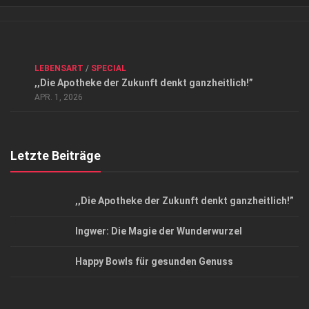
Verkaufsstellen
Kontakt, Impressum und Rechtliche Angaben
ANZEIGE
/
FORUM GESUNDHEIT
/
GESUND & SCHÖN
/
LEBENSART
/
SPECIAL
Datenschutzerklärung
,,Die Apotheke der Zukunft denkt ganzheitlich!”
Top Magazin Dresden / Ostsachsen
APR. 1, 2026
Letzte Beiträge
,,Die Apotheke der Zukunft denkt ganzheitlich!”
Ingwer: Die Magie der Wunderwurzel
Happy Bowls für gesunden Genuss