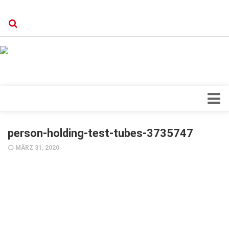
Verkaufsstellen
Kontakt, Impressum und Rechtliche Angaben
Datenschutzerklärung
Top Magazin Dresden / Ostsachsen
Blick ins Innere
person-holding-test-tubes-3735747
Forschung
MÄRZ 31, 2020
Herz & Kreislauf
Orthopädie
Schönheit & Wohlbefinden
Special