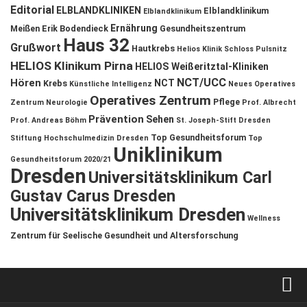
Editorial
ELBLANDKLINIKEN
Elblandklinikum
Elblandklinikum
Ernährung
Meißen
Erik Bodendieck
Gesundheitszentrum
Haus 32
Grußwort
Hautkrebs
Helios Klinik Schloss Pulsnitz
HELIOS Klinikum Pirna
HELIOS Weißeritztal-Kliniken
NCT/UCC
Hören
NCT
Krebs
Künstliche Intelligenz
Neues Operatives
Operatives Zentrum
Pflege
Zentrum
Neurologie
Prof. Albrecht
Prävention
Sehen
Prof. Andreas Böhm
St. Joseph-Stift Dresden
Top Gesundheitsforum
Stiftung Hochschulmedizin Dresden
Top
Uniklinikum
Gesundheitsforum 2020/21
Dresden
Universitätsklinikum Carl
Gustav Carus Dresden
Universitätsklinikum Dresden
Wellness
Zentrum für Seelische Gesundheit und Altersforschung