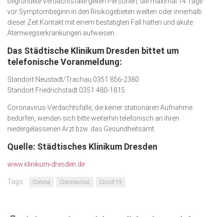
begründete Verdachtsfälle gelten Personen, die maximal 14 Tage
vor Symptombeginn in den Risikogebieten weilten oder innerhalb
dieser Zeit Kontakt mit einem bestätigten Fall hatten und akute
Atemwegserkrankungen aufweisen.
Das Städtische Klinikum Dresden bittet um
telefonische Voranmeldung:
Standort Neustadt/Trachau 0351 856‐2380
Standort Friedrichstadt 0351 480‐1815
Coronavirus‐Verdachtsfälle, die keiner stationären Aufnahme
bedürfen, wenden sich bitte weiterhin telefonisch an ihren
niedergelassenen Arzt bzw. das Gesundheitsamt.
Quelle: Städtisches Klinikum Dresden
www.klinikum-dresden.de
Tags:
Corona
Coronavirus
Covid-19