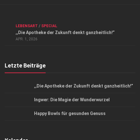
Verkaufsstellen
Kontakt, Impressum und Rechtliche Angaben
ANZEIGE
/
FORUM GESUNDHEIT
/
GESUND & SCHÖN
/
LEBENSART
/
SPECIAL
Datenschutzerklärung
,,Die Apotheke der Zukunft denkt ganzheitlich!”
Top Magazin Dresden / Ostsachsen
APR. 1, 2026
Letzte Beiträge
,,Die Apotheke der Zukunft denkt ganzheitlich!”
Ingwer: Die Magie der Wunderwurzel
Happy Bowls für gesunden Genuss