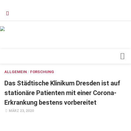
Verkaufsstellen
Kontakt, Impressum und Rechtliche Angaben
Datenschutzerklärung
Top Magazin Dresden / Ostsachsen
Blick ins Innere
ALLGEMEIN
/
FORSCHUNG
Forschung
Das Städtische Klinikum Dresden ist auf
Herz & Kreislauf
stationäre Patienten mit einer Corona‐
Erkrankung bestens vorbereitet
Orthopädie
MÄRZ 23, 2020
Schönheit & Wohlbefinden
Special