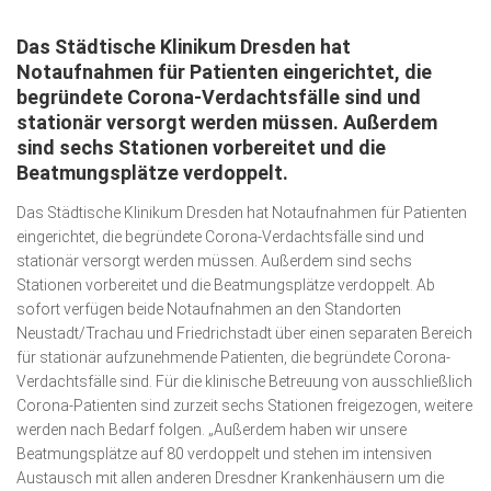
Wirtschaft, Recht, Finanzen
Das Städtische Klinikum Dresden hat
Zahn, Mund, Kiefer
Notaufnahmen für Patienten eingerichtet, die
Forum Gesundheit
begründete Corona‐Verdachtsfälle sind und
stationär versorgt werden müssen. Außerdem
Allgemein
sind sechs Stationen vorbereitet und die
Beatmungsplätze verdoppelt.
Sehen
Das Städtische Klinikum Dresden hat Notaufnahmen für Patienten
Innovationen
eingerichtet, die begründete Corona‐Verdachtsfälle sind und
Kampf gegen Krebs
stationär versorgt werden müssen. Außerdem sind sechs
Stationen vorbereitet und die Beatmungsplätze verdoppelt. Ab
Hören
sofort verfügen beide Notaufnahmen an den Standorten
Neustadt/Trachau und Friedrichstadt über einen separaten Bereich
Lebensart
für stationär aufzunehmende Patienten, die begründete Corona‐
Verdachtsfälle sind. Für die klinische Betreuung von ausschließlich
Corona‐Patienten sind zurzeit sechs Stationen freigezogen, weitere
werden nach Bedarf folgen. „Außerdem haben wir unsere
Beatmungsplätze auf 80 verdoppelt und stehen im intensiven
Austausch mit allen anderen Dresdner Krankenhäusern um die