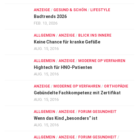
ANZEIGE
/
GESUND & SCHÖN
/
LIFESTYLE
Badtrends 2026
FEB. 13, 2026
ALLGEMEIN
/
ANZEIGE
/
BLICK INS INNERE
Keine Chance für kranke Gefäße
AUG. 15, 2016
ALLGEMEIN
/
ANZEIGE
/
MODERNE OP VERFAHREN
Hightech für HNO-Patienten
AUG. 15, 2016
ANZEIGE
/
MODERNE OP VERFAHREN
/
ORTHOPÄDIE
Gebündelte Fachkompetenz mit Zertifikat
AUG. 15, 2016
ALLGEMEIN
/
ANZEIGE
/
FORUM GESUNDHEIT
Wenn das Kind „besonders“ ist
AUG. 15, 2016
ALLGEMEIN
/
ANZEIGE
/
FORUM GESUNDHEIT
/