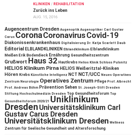
KLINIKEN
/
REHABILITATION
Zurück ins Leben
AUG. 15, 2016
Augencentrum Dresden
Augenoptik
Augenoptiker
Carl Gustav
Corona
Coronavirus
Covid-19
Carus
Diakonissenkrankenhaus
Digitalisierung
Dr. Katja Scarlett Daub
Editorial
ELBLANDKLINIKEN
Elblandklinikum
Elblandklinikum
Ernährung
Meißen
Erik Bodendieck
Gesundheitszentrum
Haus 32
Grußwort
Hautkrebs
Helios Klinik Schloss Pulsnitz
HELIOS Klinikum Pirna
HELIOS Weißeritztal-Kliniken
NCT/UCC
Hören
NCT
Krebs
Künstliche Intelligenz
Neues Operatives
Operatives Zentrum
Pflege
Zentrum
Neurologie
Prof. Albrecht
Prävention
Sehen
Prof. Andreas Böhm
St. Joseph-Stift Dresden
Top Gesundheitsforum
Stiftung Hochschulmedizin Dresden
Top
Uniklinikum
Gesundheitsforum 2020/21
Dresden
Universitätsklinikum Carl
Gustav Carus Dresden
Universitätsklinikum Dresden
Wellness
Zentrum für Seelische Gesundheit und Altersforschung