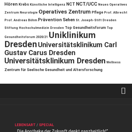
NCT/UCC
Hören
NCT
Krebs
Künstliche Intelligenz
Neues Operatives
Operatives Zentrum
Pflege
Zentrum
Neurologie
Prof. Albrecht
Prävention
Sehen
Prof. Andreas Böhm
St. Joseph-Stift Dresden
Top Gesundheitsforum
Stiftung Hochschulmedizin Dresden
Top
Uniklinikum
Gesundheitsforum 2020/21
Dresden
Universitätsklinikum Carl
Gustav Carus Dresden
Universitätsklinikum Dresden
Wellness
Zentrum für Seelische Gesundheit und Altersforschung
Verkaufsstellen
Kontakt, Impressum und Rechtliche Angaben
ANZEIGE
/
FORUM GESUNDHEIT
/
GESUND & SCHÖN
/
LEBENSART
/
SPECIAL
Datenschutzerklärung
,,Die Apotheke der Zukunft denkt ganzheitlich!”