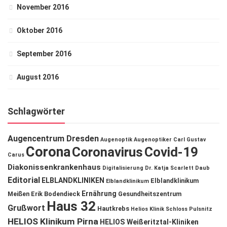
November 2016
Oktober 2016
September 2016
August 2016
Schlagwörter
Augencentrum Dresden
Augenoptik
Augenoptiker
Carl Gustav
Corona
Coronavirus
Covid-19
Carus
Diakonissenkrankenhaus
Digitalisierung
Dr. Katja Scarlett Daub
Editorial
ELBLANDKLINIKEN
Elblandklinikum
Elblandklinikum
Ernährung
Meißen
Erik Bodendieck
Gesundheitszentrum
Haus 32
Grußwort
Hautkrebs
Helios Klinik Schloss Pulsnitz
HELIOS Klinikum Pirna
HELIOS Weißeritztal-Kliniken