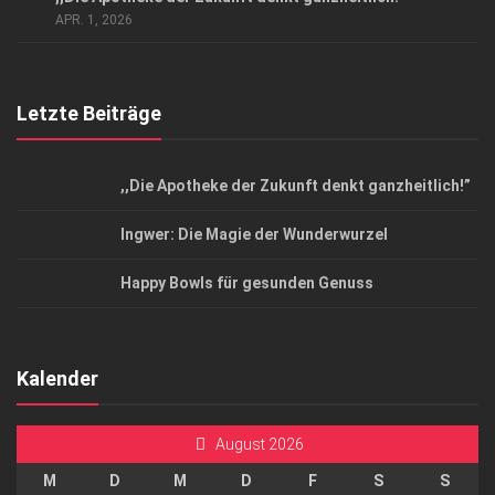
Top Magazin Dresden / Ostsachsen
APR. 1, 2026
Letzte Beiträge
,,Die Apotheke der Zukunft denkt ganzheitlich!”
Ingwer: Die Magie der Wunderwurzel
Happy Bowls für gesunden Genuss
Kalender
August 2026
M
D
M
D
F
S
S