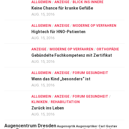
ALLGEMEIN
/
ANZEIGE
/
BLICK INS INNERE
Keine Chance für kranke Gefäße
AUG. 15, 2016
ALLGEMEIN
/
ANZEIGE
/
MODERNE OP VERFAHREN
Hightech für HNO-Patienten
AUG. 15, 2016
ANZEIGE
/
MODERNE OP VERFAHREN
/
ORTHOPÄDIE
Gebündelte Fachkompetenz mit Zertifikat
AUG. 15, 2016
ALLGEMEIN
/
ANZEIGE
/
FORUM GESUNDHEIT
Wenn das Kind „besonders“ ist
AUG. 15, 2016
ALLGEMEIN
/
ANZEIGE
/
FORUM GESUNDHEIT
/
KLINIKEN
/
REHABILITATION
Zurück ins Leben
AUG. 15, 2016
Augencentrum Dresden
Augenoptik
Augenoptiker
Carl Gustav