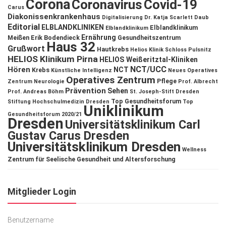
Corona
Coronavirus
Covid-19
Carus
Diakonissenkrankenhaus
Digitalisierung
Dr. Katja Scarlett Daub
Editorial
ELBLANDKLINIKEN
Elblandklinikum
Elblandklinikum
Ernährung
Meißen
Erik Bodendieck
Gesundheitszentrum
Haus 32
Grußwort
Hautkrebs
Helios Klinik Schloss Pulsnitz
HELIOS Klinikum Pirna
HELIOS Weißeritztal-Kliniken
NCT/UCC
Hören
NCT
Krebs
Künstliche Intelligenz
Neues Operatives
Operatives Zentrum
Pflege
Zentrum
Neurologie
Prof. Albrecht
Prävention
Sehen
Prof. Andreas Böhm
St. Joseph-Stift Dresden
Top Gesundheitsforum
Stiftung Hochschulmedizin Dresden
Top
Uniklinikum
Gesundheitsforum 2020/21
Dresden
Universitätsklinikum Carl
Gustav Carus Dresden
Universitätsklinikum Dresden
Wellness
Zentrum für Seelische Gesundheit und Altersforschung
Mitglieder Login
Benutzername