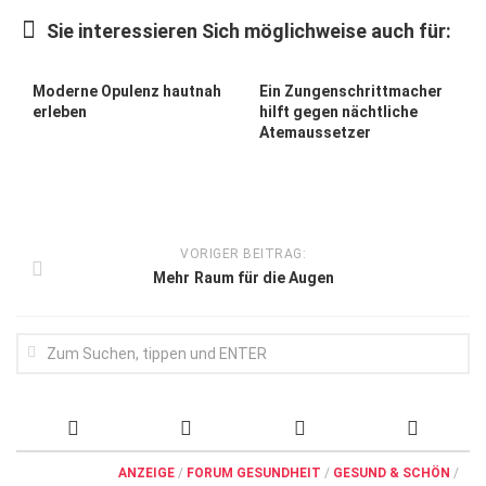
Wirtschaft, Recht, Finanzen
Sie interessieren Sich möglichweise auch für:
Zahn, Mund, Kiefer
Forum Gesundheit
Moderne Opulenz hautnah
Ein Zungenschrittmacher
erleben
hilft gegen nächtliche
Allgemein
Atemaussetzer
Sehen
Innovationen
Kampf gegen Krebs
VORIGER BEITRAG:
Mehr Raum für die Augen
Hören
Lebensart
ANZEIGE
/
FORUM GESUNDHEIT
/
GESUND & SCHÖN
/