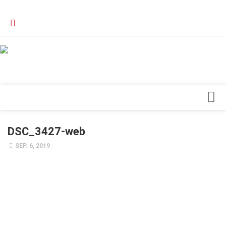
Verkaufsstellen
Kontakt, Impressum und Rechtliche Angaben
Datenschutzerklärung
Top Magazin Dresden / Ostsachsen
Blick ins Innere
DSC_3427-web
Forschung
SEP. 6, 2019
Herz & Kreislauf
Orthopädie
Schönheit & Wohlbefinden
Special