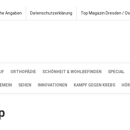
che Angaben
Datenschutzerklärung
Top Magazin Dresden / O
UF
ORTHOPÄDIE
SCHÖNHEIT & WOHLBEFINDEN
SPECIAL
EMEIN
SEHEN
INNOVATIONEN
KAMPF GEGEN KREBS
HÖR
p