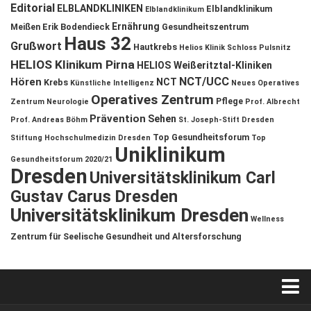
Editorial
ELBLANDKLINIKEN
Elblandklinikum
Elblandklinikum
Ernährung
Meißen
Erik Bodendieck
Gesundheitszentrum
Haus 32
Grußwort
Hautkrebs
Helios Klinik Schloss Pulsnitz
HELIOS Klinikum Pirna
HELIOS Weißeritztal-Kliniken
NCT/UCC
Hören
NCT
Krebs
Künstliche Intelligenz
Neues Operatives
Operatives Zentrum
Pflege
Zentrum
Neurologie
Prof. Albrecht
Prävention
Sehen
Prof. Andreas Böhm
St. Joseph-Stift Dresden
Top Gesundheitsforum
Stiftung Hochschulmedizin Dresden
Top
Uniklinikum
Gesundheitsforum 2020/21
Dresden
Universitätsklinikum Carl
Gustav Carus Dresden
Universitätsklinikum Dresden
Wellness
Zentrum für Seelische Gesundheit und Altersforschung