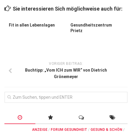
Wirtschaft, Recht, Finanzen
Sie interessieren Sich möglichweise auch für:
Zahn, Mund, Kiefer
Forum Gesundheit
Fit in allen Lebenslagen
Gesundheitszentrum
Prietz
Allgemein
Sehen
Innovationen
VORIGER BEITRAG:
Kampf gegen Krebs
Buchtipp: „Vom ICH zum WIR“ von Dietrich
Grönemeyer
Hören
Lebensart
ANZEIGE
/
FORUM GESUNDHEIT
/
GESUND & SCHÖN
/