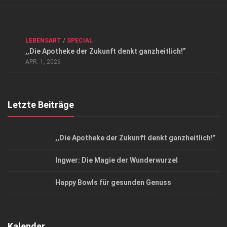
Verkaufsstellen
Kontakt, Impressum und Rechtliche Angaben
ANZEIGE
/
FORUM GESUNDHEIT
/
GESUND & SCHÖN
/
LEBENSART
/
SPECIAL
Datenschutzerklärung
,,Die Apotheke der Zukunft denkt ganzheitlich!”
Top Magazin Dresden / Ostsachsen
APR. 1, 2026
Letzte Beiträge
,,Die Apotheke der Zukunft denkt ganzheitlich!”
Ingwer: Die Magie der Wunderwurzel
Happy Bowls für gesunden Genuss
Kalender