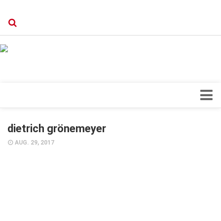
Verkaufsstellen
Kontakt, Impressum und Rechtliche Angaben
Datenschutzerklärung
Top Magazin Dresden / Ostsachsen
Blick ins Innere
dietrich grönemeyer
Forschung
AUG. 29, 2017
Herz & Kreislauf
Orthopädie
Schönheit & Wohlbefinden
Special