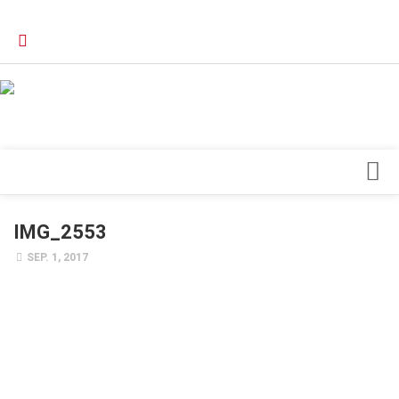
Verkaufsstellen
Kontakt, Impressum und Rechtliche Angaben
Datenschutzerklärung
Top Magazin Dresden / Ostsachsen
Blick ins Innere
IMG_2553
Forschung
SEP. 1, 2017
Herz & Kreislauf
Orthopädie
Schönheit & Wohlbefinden
Special