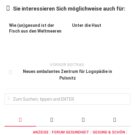
Wirtschaft, Recht, Finanzen
Sie interessieren Sich möglichweise auch für:
Zahn, Mund, Kiefer
Forum Gesundheit
Wie (un)gesund ist der
Unter die Haut
Fisch aus den Weltmeeren
Allgemein
Sehen
Innovationen
VORIGER BEITRAG:
Kampf gegen Krebs
Neues ambulantes Zentrum für Logopädie in
Pulsnitz
Hören
Lebensart
ANZEIGE
/
FORUM GESUNDHEIT
/
GESUND & SCHÖN
/