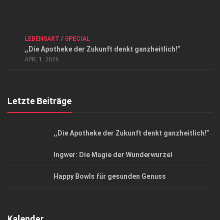
Verkaufsstellen
Kontakt, Impressum und Rechtliche Angaben
ANZEIGE
/
FORUM GESUNDHEIT
/
GESUND & SCHÖN
/
LEBENSART
/
SPECIAL
Datenschutzerklärung
,,Die Apotheke der Zukunft denkt ganzheitlich!”
Top Magazin Dresden / Ostsachsen
APR. 1, 2026
Letzte Beiträge
,,Die Apotheke der Zukunft denkt ganzheitlich!”
Ingwer: Die Magie der Wunderwurzel
Happy Bowls für gesunden Genuss
Kalender