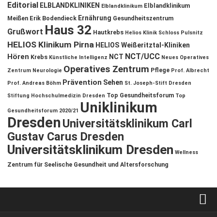
Editorial
ELBLANDKLINIKEN
Elblandklinikum
Elblandklinikum
Ernährung
Meißen
Erik Bodendieck
Gesundheitszentrum
Haus 32
Grußwort
Hautkrebs
Helios Klinik Schloss Pulsnitz
HELIOS Klinikum Pirna
HELIOS Weißeritztal-Kliniken
NCT/UCC
Hören
NCT
Krebs
Künstliche Intelligenz
Neues Operatives
Operatives Zentrum
Pflege
Zentrum
Neurologie
Prof. Albrecht
Prävention
Sehen
Prof. Andreas Böhm
St. Joseph-Stift Dresden
Top Gesundheitsforum
Stiftung Hochschulmedizin Dresden
Top
Uniklinikum
Gesundheitsforum 2020/21
Dresden
Universitätsklinikum Carl
Gustav Carus Dresden
Universitätsklinikum Dresden
Wellness
Zentrum für Seelische Gesundheit und Altersforschung