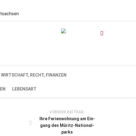
stsachsen
WIRTSCHAFT, RECHT, FINANZEN
EN
LEBENSART
VORIGER BEITRAG:
Ihre Ferien­wohnung am Ein­
gang des Müritz-Natio­nal­­
parks