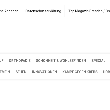
che Angaben
Datenschutzerklärung
Top Magazin Dresden / O
UF
ORTHOPÄDIE
SCHÖNHEIT & WOHLBEFINDEN
SPECIAL
EMEIN
SEHEN
INNOVATIONEN
KAMPF GEGEN KREBS
HÖR