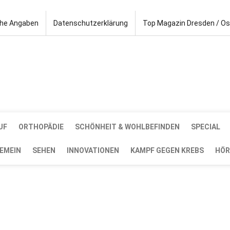
che Angaben
Datenschutzerklärung
Top Magazin Dresden / O
UF
ORTHOPÄDIE
SCHÖNHEIT & WOHLBEFINDEN
SPECIAL
EMEIN
SEHEN
INNOVATIONEN
KAMPF GEGEN KREBS
HÖR