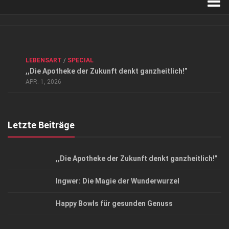
Verkaufsstellen
Kontakt, Impressum und Rechtliche Angaben
ANZEIGE
/
FORUM GESUNDHEIT
/
GESUND & SCHÖN
/
LEBENSART
/
SPECIAL
Datenschutzerklärung
,,Die Apotheke der Zukunft denkt ganzheitlich!”
Top Magazin Dresden / Ostsachsen
APR. 1, 2026
Letzte Beiträge
,,Die Apotheke der Zukunft denkt ganzheitlich!”
Ingwer: Die Magie der Wunderwurzel
Happy Bowls für gesunden Genuss