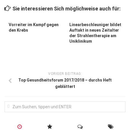
Wirtschaft, Recht, Finanzen
Sie interessieren Sich möglichweise auch für:
Zahn, Mund, Kiefer
Forum Gesundheit
Vorreiter im Kampf gegen
Linearbeschleuniger bildet
den Krebs
Auftakt in neues Zeitalter
Allgemein
der Strahlentherapie am
Uniklinikum
Sehen
Innovationen
Kampf gegen Krebs
VORIGER BEITRAG:
Hören
Top Gesundheitsforum 2017/2018 – durchs Heft
geblättert
Lebensart