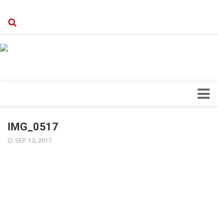
Verkaufsstellen
Kontakt, Impressum und Rechtliche Angaben
Datenschutzerklärung
Top Magazin Dresden / Ostsachsen
Blick ins Innere
IMG_0517
Forschung
SEP. 12, 2017
Herz & Kreislauf
Orthopädie
Schönheit & Wohlbefinden
Special