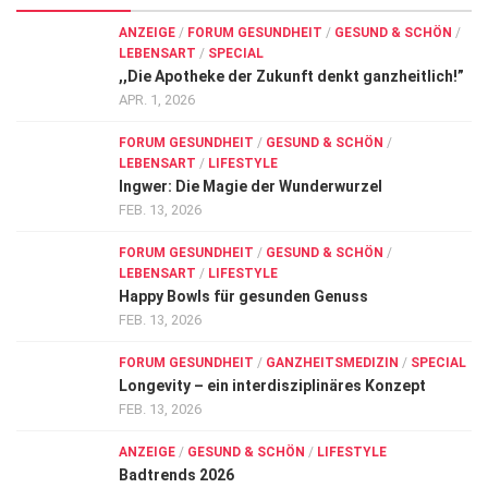
ANZEIGE
/
FORUM GESUNDHEIT
/
GESUND & SCHÖN
/
LEBENSART
/
SPECIAL
,,Die Apotheke der Zukunft denkt ganzheitlich!”
APR. 1, 2026
FORUM GESUNDHEIT
/
GESUND & SCHÖN
/
LEBENSART
/
LIFESTYLE
Ingwer: Die Magie der Wunderwurzel
FEB. 13, 2026
FORUM GESUNDHEIT
/
GESUND & SCHÖN
/
LEBENSART
/
LIFESTYLE
Happy Bowls für gesunden Genuss
FEB. 13, 2026
FORUM GESUNDHEIT
/
GANZHEITSMEDIZIN
/
SPECIAL
Longevity – ein interdisziplinäres Konzept
FEB. 13, 2026
ANZEIGE
/
GESUND & SCHÖN
/
LIFESTYLE
Badtrends 2026