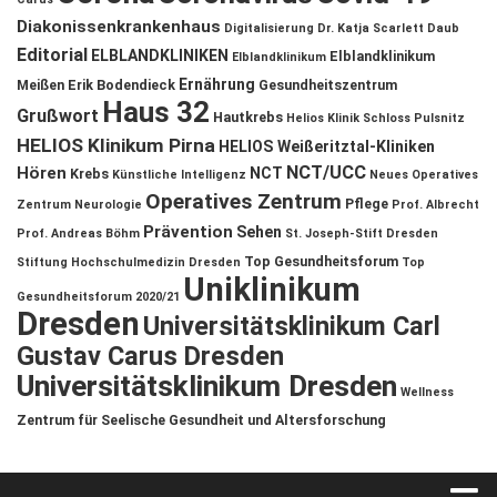
Diakonissenkrankenhaus
Digitalisierung
Dr. Katja Scarlett Daub
Editorial
ELBLANDKLINIKEN
Elblandklinikum
Elblandklinikum
Ernährung
Meißen
Erik Bodendieck
Gesundheitszentrum
Haus 32
Grußwort
Hautkrebs
Helios Klinik Schloss Pulsnitz
HELIOS Klinikum Pirna
HELIOS Weißeritztal-Kliniken
NCT/UCC
Hören
NCT
Krebs
Künstliche Intelligenz
Neues Operatives
Operatives Zentrum
Pflege
Zentrum
Neurologie
Prof. Albrecht
Prävention
Sehen
Prof. Andreas Böhm
St. Joseph-Stift Dresden
Top Gesundheitsforum
Stiftung Hochschulmedizin Dresden
Top
Uniklinikum
Gesundheitsforum 2020/21
Dresden
Universitätsklinikum Carl
Gustav Carus Dresden
Universitätsklinikum Dresden
Wellness
Zentrum für Seelische Gesundheit und Altersforschung