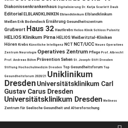
Diakonissenkrankenhaus
Digitalisierung
Dr. Katja Scarlett Daub
Editorial
ELBLANDKLINIKEN
Elblandklinikum
Elblandklinikum
Ernährung
Meißen
Erik Bodendieck
Gesundheitszentrum
Haus 32
Grußwort
Hautkrebs
Helios Klinik Schloss Pulsnitz
HELIOS Klinikum Pirna
HELIOS Weißeritztal-Kliniken
NCT/UCC
Hören
NCT
Krebs
Künstliche Intelligenz
Neues Operatives
Operatives Zentrum
Pflege
Zentrum
Neurologie
Prof. Albrecht
Prävention
Sehen
Prof. Andreas Böhm
St. Joseph-Stift Dresden
Top Gesundheitsforum
Stiftung Hochschulmedizin Dresden
Top
Uniklinikum
Gesundheitsforum 2020/21
Dresden
Universitätsklinikum Carl
Gustav Carus Dresden
Universitätsklinikum Dresden
Wellness
Zentrum für Seelische Gesundheit und Altersforschung