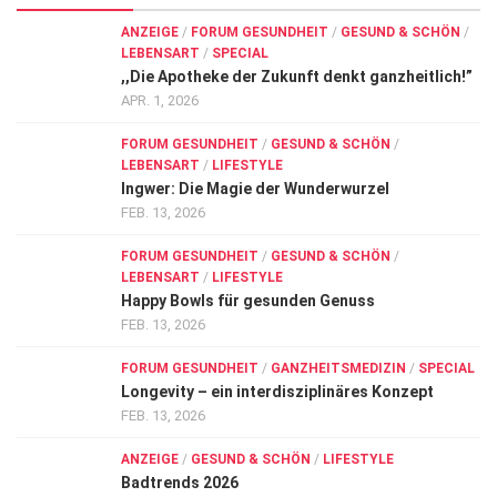
ANZEIGE
/
FORUM GESUNDHEIT
/
GESUND & SCHÖN
/
LEBENSART
/
SPECIAL
,,Die Apotheke der Zukunft denkt ganzheitlich!”
APR. 1, 2026
FORUM GESUNDHEIT
/
GESUND & SCHÖN
/
LEBENSART
/
LIFESTYLE
Ingwer: Die Magie der Wunderwurzel
FEB. 13, 2026
FORUM GESUNDHEIT
/
GESUND & SCHÖN
/
LEBENSART
/
LIFESTYLE
Happy Bowls für gesunden Genuss
FEB. 13, 2026
FORUM GESUNDHEIT
/
GANZHEITSMEDIZIN
/
SPECIAL
Longevity – ein interdisziplinäres Konzept
FEB. 13, 2026
ANZEIGE
/
GESUND & SCHÖN
/
LIFESTYLE
Badtrends 2026