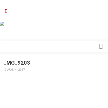
Verkaufsstellen
Kontakt, Impressum und Rechtliche Angaben
Datenschutzerklärung
Top Magazin Dresden / Ostsachsen
Blick ins Innere
_MG_9203
Forschung
AUG. 4, 2017
Herz & Kreislauf
Orthopädie
Schönheit & Wohlbefinden
Special