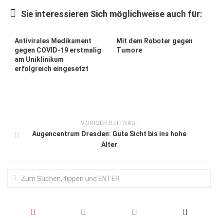
Wirtschaft, Recht, Finanzen
Sie interessieren Sich möglichweise auch für:
Zahn, Mund, Kiefer
Forum Gesundheit
Antivirales Medikament
Mit dem Roboter gegen
gegen COVID-19 erstmalig
Tumore
Allgemein
am Uniklinikum
erfolgreich eingesetzt
Sehen
Innovationen
Kampf gegen Krebs
VORIGER BEITRAG:
Hören
Augencentrum Dresden: Gute Sicht bis ins hohe
Alter
Lebensart