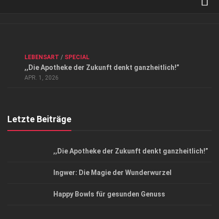
Verkaufsstellen
Kontakt, Impressum und Rechtliche Angaben
ANZEIGE
/
FORUM GESUNDHEIT
/
GESUND & SCHÖN
/
LEBENSART
/
SPECIAL
Datenschutzerklärung
,,Die Apotheke der Zukunft denkt ganzheitlich!”
Top Magazin Dresden / Ostsachsen
APR. 1, 2026
Letzte Beiträge
,,Die Apotheke der Zukunft denkt ganzheitlich!”
Ingwer: Die Magie der Wunderwurzel
Happy Bowls für gesunden Genuss