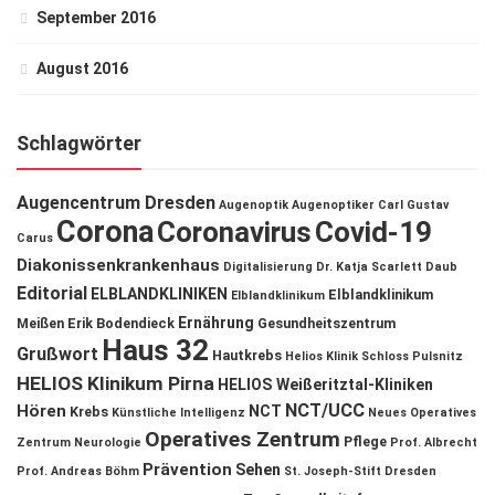
September 2016
August 2016
Schlagwörter
Augencentrum Dresden
Augenoptik
Augenoptiker
Carl Gustav
Corona
Coronavirus
Covid-19
Carus
Diakonissenkrankenhaus
Digitalisierung
Dr. Katja Scarlett Daub
Editorial
ELBLANDKLINIKEN
Elblandklinikum
Elblandklinikum
Ernährung
Meißen
Erik Bodendieck
Gesundheitszentrum
Haus 32
Grußwort
Hautkrebs
Helios Klinik Schloss Pulsnitz
HELIOS Klinikum Pirna
HELIOS Weißeritztal-Kliniken
NCT/UCC
Hören
NCT
Krebs
Künstliche Intelligenz
Neues Operatives
Operatives Zentrum
Pflege
Zentrum
Neurologie
Prof. Albrecht
Prävention
Sehen
Prof. Andreas Böhm
St. Joseph-Stift Dresden