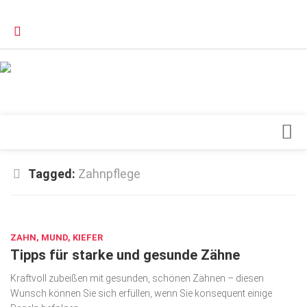
Verkaufsstellen
Kontakt, Impressum und Rechtliche Angaben
Datenschutzerklärung
Top Magazin Dresden / Ostsachsen
Blick ins Innere
Tagged:
Zahnpflege
Forschung
SEP. 18, 2023
Herz & Kreislauf
ZAHN, MUND, KIEFER
Orthopädie
Tipps für starke und gesunde Zähne
Schönheit & Wohlbefinden
Kraftvoll zubeißen mit gesunden, schönen Zähnen – diesen
Special
Wunsch können Sie sich erfüllen, wenn Sie konsequent einige