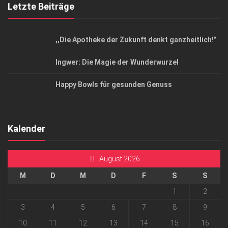
Letzte Beiträge
,,Die Apotheke der Zukunft denkt ganzheitlich!”
Ingwer: Die Magie der Wunderwurzel
Happy Bowls für gesunden Genuss
Kalender
August 2026
M
D
M
D
F
S
S
1
2
3
4
5
6
7
8
9
10
11
12
13
14
15
16