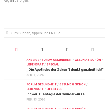
Regeln befolgen.
Wirtschaft, Recht, Finanzen
Zahn, Mund, Kiefer
Forum Gesundheit
Allgemein
Sehen
Innovationen
Kampf gegen Krebs
ANZEIGE
/
FORUM GESUNDHEIT
/
GESUND & SCHÖN
/
LEBENSART
/
SPECIAL
Hören
,,Die Apotheke der Zukunft denkt ganzheitlich!”
Lebensart
APR. 1, 2026
FORUM GESUNDHEIT
/
GESUND & SCHÖN
/
LEBENSART
/
LIFESTYLE
Ingwer: Die Magie der Wunderwurzel
FEB. 13, 2026