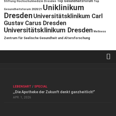
Top Gesundheitsforum
Stiftung Hochschulmedizin Dresden
Top
Uniklinikum
Gesundheitsforum 2020/21
Dresden
Universitätsklinikum Carl
Gustav Carus Dresden
Universitätsklinikum Dresden
Wellness
Zentrum für Seelische Gesundheit und Altersforschung
Verkaufsstellen
Kontakt, Impressum und Rechtliche Angaben
ANZEIGE
/
FORUM GESUNDHEIT
/
GESUND & SCHÖN
/
LEBENSART
/
SPECIAL
Datenschutzerklärung
,,Die Apotheke der Zukunft denkt ganzheitlich!”
Top Magazin Dresden / Ostsachsen
APR. 1, 2026