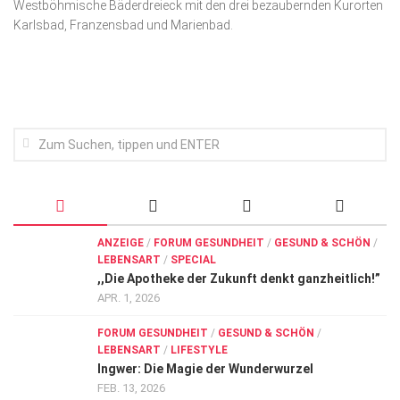
Westböhmische Bäderdreieck mit den drei bezaubernden Kurorten
Wirtschaft, Recht, Finanzen
Karlsbad, Franzensbad und Marienbad.
Zahn, Mund, Kiefer
Forum Gesundheit
Allgemein
Sehen
Innovationen
Kampf gegen Krebs
Hören
ANZEIGE
/
FORUM GESUNDHEIT
/
GESUND & SCHÖN
/
LEBENSART
/
SPECIAL
Lebensart
,,Die Apotheke der Zukunft denkt ganzheitlich!”
APR. 1, 2026
FORUM GESUNDHEIT
/
GESUND & SCHÖN
/
LEBENSART
/
LIFESTYLE
Ingwer: Die Magie der Wunderwurzel
FEB. 13, 2026