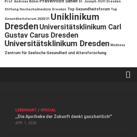
Prävention
Sehen
Prof. Andreas Böhm
St. Joseph-Stift Dresden
Top Gesundheitsforum
Stiftung Hochschulmedizin Dresden
Top
Uniklinikum
Gesundheitsforum 2020/21
Dresden
Universitätsklinikum Carl
Gustav Carus Dresden
Universitätsklinikum Dresden
Wellness
Zentrum für Seelische Gesundheit und Altersforschung
Verkaufsstellen
Kontakt, Impressum und Rechtliche Angaben
ANZEIGE
/
FORUM GESUNDHEIT
/
GESUND & SCHÖN
/
LEBENSART
/
SPECIAL
Datenschutzerklärung
,,Die Apotheke der Zukunft denkt ganzheitlich!”
Top Magazin Dresden / Ostsachsen
APR. 1, 2026