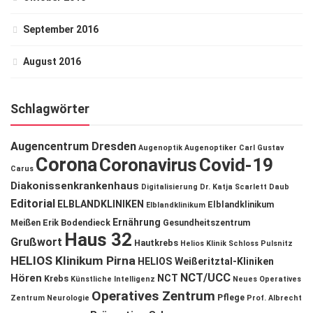
September 2016
August 2016
Schlagwörter
Augencentrum Dresden
Augenoptik
Augenoptiker
Carl Gustav
Corona
Coronavirus
Covid-19
Carus
Diakonissenkrankenhaus
Digitalisierung
Dr. Katja Scarlett Daub
Editorial
ELBLANDKLINIKEN
Elblandklinikum
Elblandklinikum
Ernährung
Meißen
Erik Bodendieck
Gesundheitszentrum
Haus 32
Grußwort
Hautkrebs
Helios Klinik Schloss Pulsnitz
HELIOS Klinikum Pirna
HELIOS Weißeritztal-Kliniken
NCT/UCC
Hören
NCT
Krebs
Künstliche Intelligenz
Neues Operatives
Operatives Zentrum
Pflege
Zentrum
Neurologie
Prof. Albrecht