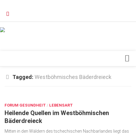
Verkaufsstellen
Kontakt, Impressum und Rechtliche Angaben
Datenschutzerklärung
Top Magazin Dresden / Ostsachsen
Blick ins Innere
Tagged:
Westböhmisches Bäderdreieck
Forschung
SEP. 11, 2024
Herz & Kreislauf
FORUM GESUNDHEIT
Orthopädie
/
LEBENSART
Heilende Quellen im Westböhmischen
Schönheit & Wohlbefinden
Bäderdreieck
Special
Mitten in den Wäldern des tschechischen Nachbarlandes liegt das