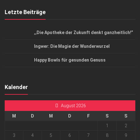
Letzte Beiträge
,,Die Apotheke der Zukunft denkt ganzheitlich!”
Ingwer: Die Magie der Wunderwurzel
Happy Bowls für gesunden Genuss
Kalender
August 2026
M
D
M
D
F
S
S
1
2
3
4
5
6
7
8
9