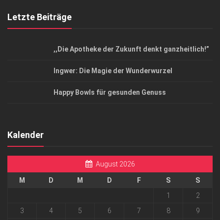
Letzte Beiträge
,,Die Apotheke der Zukunft denkt ganzheitlich!”
Ingwer: Die Magie der Wunderwurzel
Happy Bowls für gesunden Genuss
Kalender
August 2026
M
D
M
D
F
S
S
1
2
3
4
5
6
7
8
9