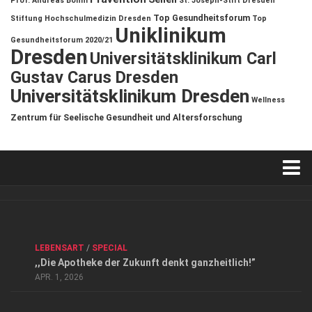
Prof. Andreas Böhm
St. Joseph-Stift Dresden
Top Gesundheitsforum
Stiftung Hochschulmedizin Dresden
Top
Uniklinikum
Gesundheitsforum 2020/21
Dresden
Universitätsklinikum Carl
Gustav Carus Dresden
Universitätsklinikum Dresden
Wellness
Zentrum für Seelische Gesundheit und Altersforschung
Verkaufsstellen
Kontakt, Impressum und Rechtliche Angaben
ANZEIGE
/
FORUM GESUNDHEIT
/
GESUND & SCHÖN
/
LEBENSART
/
SPECIAL
Datenschutzerklärung
,,Die Apotheke der Zukunft denkt ganzheitlich!”
Top Magazin Dresden / Ostsachsen
APR. 1, 2026