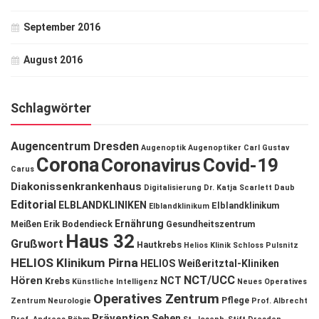
September 2016
August 2016
Schlagwörter
Augencentrum Dresden
Augenoptik
Augenoptiker
Carl Gustav
Corona
Coronavirus
Covid-19
Carus
Diakonissenkrankenhaus
Digitalisierung
Dr. Katja Scarlett Daub
Editorial
ELBLANDKLINIKEN
Elblandklinikum
Elblandklinikum
Ernährung
Meißen
Erik Bodendieck
Gesundheitszentrum
Haus 32
Grußwort
Hautkrebs
Helios Klinik Schloss Pulsnitz
HELIOS Klinikum Pirna
HELIOS Weißeritztal-Kliniken
NCT/UCC
Hören
NCT
Krebs
Künstliche Intelligenz
Neues Operatives
Operatives Zentrum
Pflege
Zentrum
Neurologie
Prof. Albrecht
Prävention
Sehen