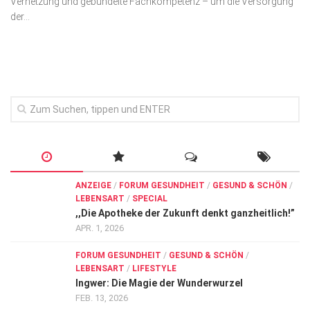
Vernetzung und gebündelte Fachkompetenz – um die Versorgung
Wirtschaft, Recht, Finanzen
der...
Zahn, Mund, Kiefer
Forum Gesundheit
Allgemein
Sehen
Innovationen
Kampf gegen Krebs
Hören
ANZEIGE
/
FORUM GESUNDHEIT
/
GESUND & SCHÖN
/
LEBENSART
/
SPECIAL
Lebensart
,,Die Apotheke der Zukunft denkt ganzheitlich!”
APR. 1, 2026
FORUM GESUNDHEIT
/
GESUND & SCHÖN
/
LEBENSART
/
LIFESTYLE
Ingwer: Die Magie der Wunderwurzel
FEB. 13, 2026