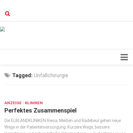
Verkaufsstellen
Kontakt, Impressum und Rechtliche Angaben
Datenschutzerklärung
Top Magazin Dresden / Ostsachsen
Blick ins Innere
Tagged:
Unfallchirurgie
Forschung
SEP. 20, 2019
Herz & Kreislauf
ANZEIGE
Orthopädie
/
KLINIKEN
Perfektes Zusammenspiel
Schönheit & Wohlbefinden
Die ELBLANDKLINIKEN Riesa, Meißen und Radebeul gehen neue
Special
Wege in der Patientenversorgung: Kürzere Wege, bessere