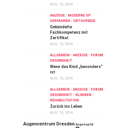
AUG. 15, 2016
ANZEIGE
/
MODERNE OP
VERFAHREN
/
ORTHOPÄDIE
Gebündelte
Fachkompetenz mit
Zertifikat
AUG. 15, 2016
ALLGEMEIN
/
ANZEIGE
/
FORUM
GESUNDHEIT
Wenn das Kind „besonders“
ist
AUG. 15, 2016
ALLGEMEIN
/
ANZEIGE
/
FORUM
GESUNDHEIT
/
KLINIKEN
/
REHABILITATION
Zurück ins Leben
AUG. 15, 2016
Augencentrum Dresden
Augenoptik