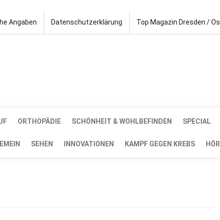
che Angaben
Datenschutzerklärung
Top Magazin Dresden / O
UF
ORTHOPÄDIE
SCHÖNHEIT & WOHLBEFINDEN
SPECIAL
EMEIN
SEHEN
INNOVATIONEN
KAMPF GEGEN KREBS
HÖR