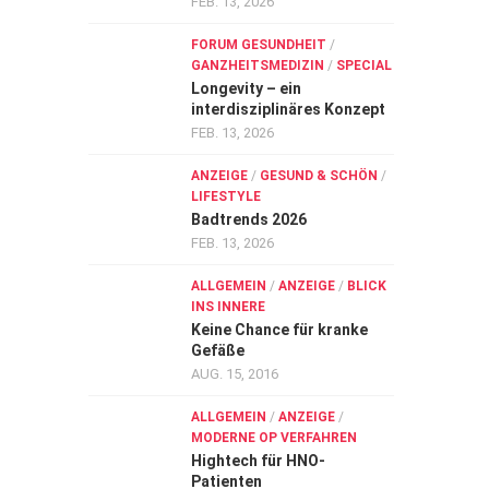
FEB. 13, 2026
FORUM GESUNDHEIT
/
GANZHEITSMEDIZIN
/
SPECIAL
Longevity – ein
interdisziplinäres Konzept
FEB. 13, 2026
ANZEIGE
/
GESUND & SCHÖN
/
LIFESTYLE
Badtrends 2026
FEB. 13, 2026
ALLGEMEIN
/
ANZEIGE
/
BLICK
INS INNERE
Keine Chance für kranke
Gefäße
AUG. 15, 2016
ALLGEMEIN
/
ANZEIGE
/
MODERNE OP VERFAHREN
Hightech für HNO-
Patienten