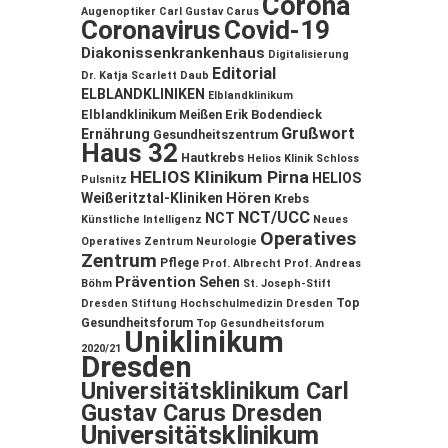
Corona
Augenoptiker
Carl Gustav Carus
Coronavirus
Covid-19
Diakonissenkrankenhaus
Digitalisierung
Editorial
Dr. Katja Scarlett Daub
ELBLANDKLINIKEN
Elblandklinikum
Elblandklinikum Meißen
Erik Bodendieck
Grußwort
Ernährung
Gesundheitszentrum
Haus 32
Hautkrebs
Helios Klinik Schloss
HELIOS Klinikum Pirna
HELIOS
Pulsnitz
Hören
Weißeritztal-Kliniken
Krebs
NCT/UCC
NCT
Künstliche Intelligenz
Neues
Operatives
Operatives Zentrum
Neurologie
Zentrum
Pflege
Prof. Albrecht
Prof. Andreas
Prävention
Sehen
Böhm
St. Joseph-Stift
Top
Dresden
Stiftung Hochschulmedizin Dresden
Gesundheitsforum
Top Gesundheitsforum
Uniklinikum
2020/21
Dresden
Universitätsklinikum Carl
Gustav Carus Dresden
Universitätsklinikum