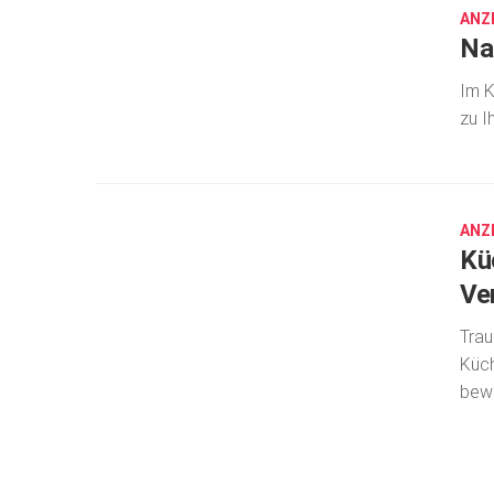
ANZ
Na
Im K
zu I
SEP.
13,
2022
ANZ
Kü
Ver
Trau
Küch
bewä