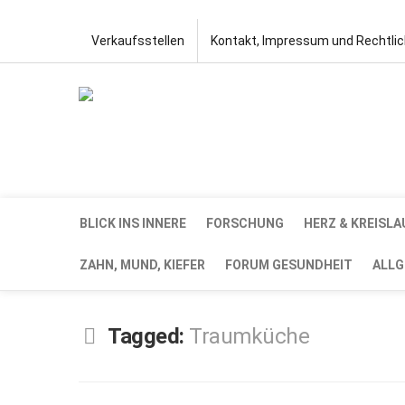
Verkaufsstellen
Kontakt, Impressum und Rechtli
BLICK INS INNERE
FORSCHUNG
HERZ & KREISLA
ZAHN, MUND, KIEFER
FORUM GESUNDHEIT
ALLG
Tagged:
Traumküche
SEP.
18,
2023