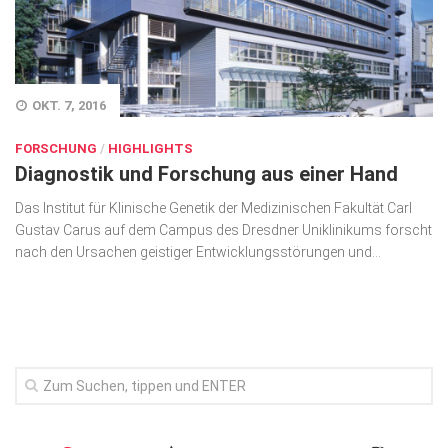
Wirtschaft, Recht, Finanzen
Zahn, Mund, Kiefer
Forum Gesundheit
OKT. 7, 2016
Allgemein
FORSCHUNG
/
HIGHLIGHTS
Diagnostik und Forschung aus einer Hand
Sehen
Das Institut für Klinische Genetik der Medizinischen Fakul­tät Carl
Innovationen
Gustav Carus auf dem Campus des Dresdner Uni­klinikums forscht
Kampf gegen Krebs
nach den Ursachen geistiger Entwicklungs­störungen und...
Hören
Lebensart