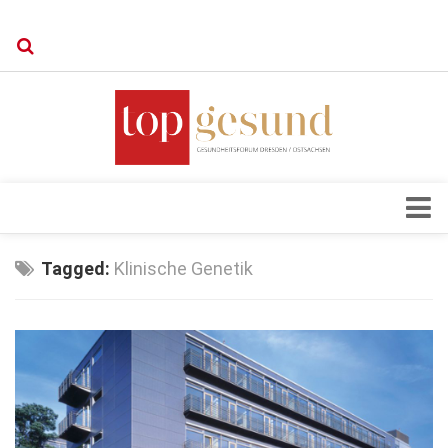
Verkaufsstellen
Kontakt, Impressum und Rechtliche Angaben
Datenschutzerklärung
Top Magazin Dresden / Ostsachsen
Blick ins Innere
Tagged:
Klinische Genetik
Forschung
Herz & Kreislauf
Orthopädie
Schönheit & Wohlbefinden
Special