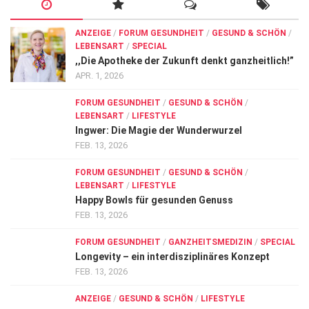
ANZEIGE
/
FORUM GESUNDHEIT
/
GESUND & SCHÖN
/
LEBENSART
/
SPECIAL
,,Die Apotheke der Zukunft denkt ganzheitlich!”
APR. 1, 2026
FORUM GESUNDHEIT
/
GESUND & SCHÖN
/
LEBENSART
/
LIFESTYLE
Ingwer: Die Magie der Wunderwurzel
FEB. 13, 2026
FORUM GESUNDHEIT
/
GESUND & SCHÖN
/
LEBENSART
/
LIFESTYLE
Happy Bowls für gesunden Genuss
FEB. 13, 2026
FORUM GESUNDHEIT
/
GANZHEITSMEDIZIN
/
SPECIAL
Longevity – ein interdisziplinäres Konzept
FEB. 13, 2026
ANZEIGE
/
GESUND & SCHÖN
/
LIFESTYLE