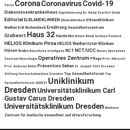
Corona
Coronavirus
Covid-19
Carus
Diakonissenkrankenhaus
Digitalisierung
Dr. Katja Scarlett Daub
Editorial
ELBLANDKLINIKEN
Elblandklinikum
Elblandklinikum
Ernährung
Meißen
Erik Bodendieck
Gesundheitszentrum
Haus 32
Grußwort
Hautkrebs
Helios Klinik Schloss Pulsnitz
HELIOS Klinikum Pirna
HELIOS Weißeritztal-Kliniken
NCT/UCC
Hören
NCT
Krebs
Künstliche Intelligenz
Neues Operatives
Operatives Zentrum
Pflege
Zentrum
Neurologie
Prof. Albrecht
Prävention
Sehen
Prof. Andreas Böhm
St. Joseph-Stift Dresden
Top Gesundheitsforum
Stiftung Hochschulmedizin Dresden
Top
Uniklinikum
Gesundheitsforum 2020/21
Dresden
Universitätsklinikum Carl
Gustav Carus Dresden
Universitätsklinikum Dresden
Wellness
Zentrum für Seelische Gesundheit und Altersforschung