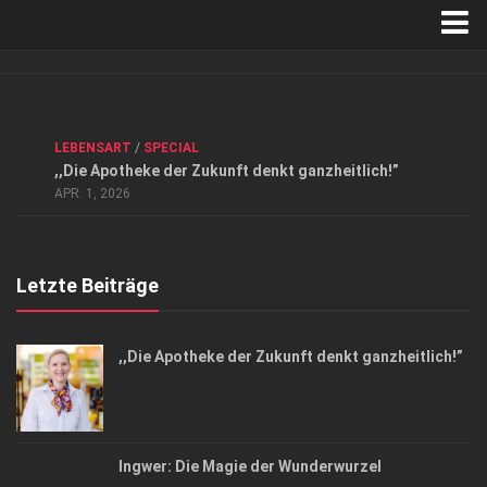
Verkaufsstellen
Kontakt, Impressum und Rechtliche Angaben
ANZEIGE
/
FORUM GESUNDHEIT
/
GESUND & SCHÖN
/
LEBENSART
/
SPECIAL
Datenschutzerklärung
,,Die Apotheke der Zukunft denkt ganzheitlich!”
Top Magazin Dresden / Ostsachsen
APR. 1, 2026
Letzte Beiträge
,,Die Apotheke der Zukunft denkt ganzheitlich!”
Ingwer: Die Magie der Wunderwurzel