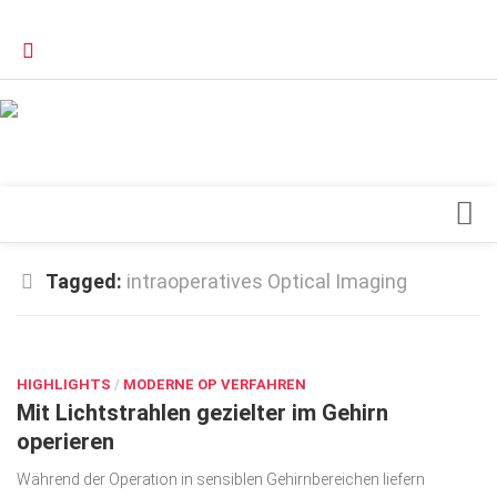
Verkaufsstellen
Kontakt, Impressum und Rechtliche Angaben
Datenschutzerklärung
Top Magazin Dresden / Ostsachsen
Blick ins Innere
Tagged:
intraoperatives Optical Imaging
Forschung
SEP. 20, 2016
Herz & Kreislauf
HIGHLIGHTS
Orthopädie
/
MODERNE OP VERFAHREN
Mit Lichtstrahlen gezielter im Gehirn
Schönheit & Wohlbefinden
operieren
Special
Während der Operation in sensiblen Gehirnbereichen liefern