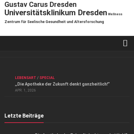
Gustav Carus Dresden
Universitätsklinikum Dresden
Wellness
Zentrum für Seelische Gesundheit und Altersforschung
Verkaufsstellen
Kontakt, Impressum und Rechtliche Angaben
ANZEIGE
/
FORUM GESUNDHEIT
/
GESUND & SCHÖN
/
LEBENSART
/
SPECIAL
Datenschutzerklärung
,,Die Apotheke der Zukunft denkt ganzheitlich!”
Top Magazin Dresden / Ostsachsen
APR. 1, 2026
Letzte Beiträge