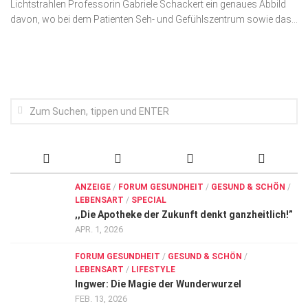
Lichtstrahlen Professorin Gabriele Schackert ein genaues Abbild
Wirtschaft, Recht, Finanzen
davon, wo bei dem Patienten Seh- und Gefühlszentrum sowie das...
Zahn, Mund, Kiefer
Forum Gesundheit
Allgemein
Sehen
Innovationen
Kampf gegen Krebs
Hören
ANZEIGE
/
FORUM GESUNDHEIT
/
GESUND & SCHÖN
/
LEBENSART
/
SPECIAL
Lebensart
,,Die Apotheke der Zukunft denkt ganzheitlich!”
APR. 1, 2026
FORUM GESUNDHEIT
/
GESUND & SCHÖN
/
LEBENSART
/
LIFESTYLE
Ingwer: Die Magie der Wunderwurzel
FEB. 13, 2026