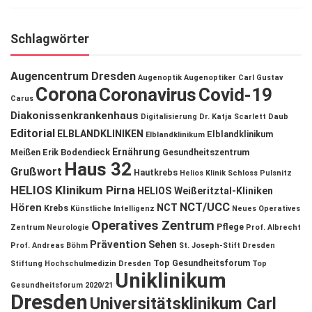
Schlagwörter
Augencentrum Dresden
Augenoptik
Augenoptiker
Carl Gustav
Corona
Coronavirus
Covid-19
Carus
Diakonissenkrankenhaus
Digitalisierung
Dr. Katja Scarlett Daub
Editorial
ELBLANDKLINIKEN
Elblandklinikum
Elblandklinikum
Ernährung
Meißen
Erik Bodendieck
Gesundheitszentrum
Haus 32
Grußwort
Hautkrebs
Helios Klinik Schloss Pulsnitz
HELIOS Klinikum Pirna
HELIOS Weißeritztal-Kliniken
NCT/UCC
Hören
NCT
Krebs
Künstliche Intelligenz
Neues Operatives
Operatives Zentrum
Pflege
Zentrum
Neurologie
Prof. Albrecht
Prävention
Sehen
Prof. Andreas Böhm
St. Joseph-Stift Dresden
Top Gesundheitsforum
Stiftung Hochschulmedizin Dresden
Top
Uniklinikum
Gesundheitsforum 2020/21
Dresden
Universitätsklinikum Carl