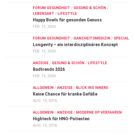
FORUM GESUNDHEIT
/
GESUND & SCHÖN
/
LEBENSART
/
LIFESTYLE
Happy Bowls für gesunden Genuss
FEB. 13, 2026
FORUM GESUNDHEIT
/
GANZHEITSMEDIZIN
/
SPECIAL
Longevity – ein interdisziplinäres Konzept
FEB. 13, 2026
ANZEIGE
/
GESUND & SCHÖN
/
LIFESTYLE
Badtrends 2026
FEB. 13, 2026
ALLGEMEIN
/
ANZEIGE
/
BLICK INS INNERE
Keine Chance für kranke Gefäße
AUG. 15, 2016
ALLGEMEIN
/
ANZEIGE
/
MODERNE OP VERFAHREN
Hightech für HNO-Patienten
AUG. 15, 2016