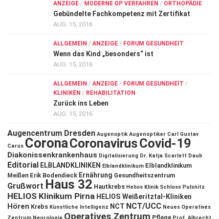
ANZEIGE
/
MODERNE OP VERFAHREN
/
ORTHOPÄDIE
Gebündelte Fachkompetenz mit Zertifikat
AUG. 15, 2016
ALLGEMEIN
/
ANZEIGE
/
FORUM GESUNDHEIT
Wenn das Kind „besonders“ ist
AUG. 15, 2016
ALLGEMEIN
/
ANZEIGE
/
FORUM GESUNDHEIT
/
KLINIKEN
/
REHABILITATION
Zurück ins Leben
AUG. 15, 2016
Augencentrum Dresden
Augenoptik
Augenoptiker
Carl Gustav
Corona
Coronavirus
Covid-19
Carus
Diakonissenkrankenhaus
Digitalisierung
Dr. Katja Scarlett Daub
Editorial
ELBLANDKLINIKEN
Elblandklinikum
Elblandklinikum
Ernährung
Meißen
Erik Bodendieck
Gesundheitszentrum
Haus 32
Grußwort
Hautkrebs
Helios Klinik Schloss Pulsnitz
HELIOS Klinikum Pirna
HELIOS Weißeritztal-Kliniken
NCT/UCC
Hören
NCT
Krebs
Künstliche Intelligenz
Neues Operatives
Operatives Zentrum
Pflege
Zentrum
Neurologie
Prof. Albrecht