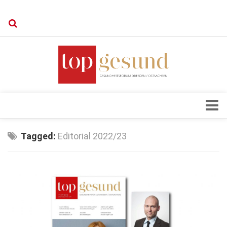
Verkaufsstellen
Kontakt, Impressum und Rechtliche Angaben
Datenschutzerklärung
Top Magazin Dresden / Ostsachsen
Blick ins Innere
Tagged:
Editorial 2022/23
Forschung
Herz & Kreislauf
Orthopädie
Schönheit & Wohlbefinden
Special