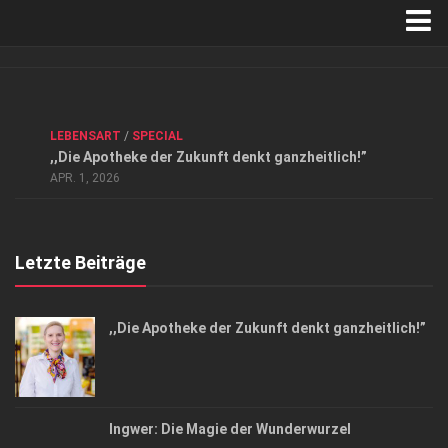
Verkaufsstellen
Kontakt, Impressum und Rechtliche Angaben
ANZEIGE
/
FORUM GESUNDHEIT
/
GESUND & SCHÖN
/
LEBENSART
/
SPECIAL
Datenschutzerklärung
,,Die Apotheke der Zukunft denkt ganzheitlich!”
Top Magazin Dresden / Ostsachsen
APR. 1, 2026
Letzte Beiträge
,,Die Apotheke der Zukunft denkt ganzheitlich!”
Ingwer: Die Magie der Wunderwurzel