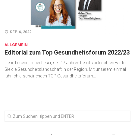
Wirtschaft, Recht, Finanzen
Zahn, Mund, Kiefer
Forum Gesundheit
SEP. 6, 2022
Allgemein
ALLGEMEIN
Editorial zum Top Gesundheitsforum 2022/23
Sehen
Liebe Leserin, lieber Leser, seit 17 Jahren bereits beleuchten wir für
Innovationen
Sie die Gesundheitslandschaft in der Region. Mit unserem einmal
Kampf gegen Krebs
jährlich erscheinenden TOP Gesundheitsforum...
Hören
Lebensart