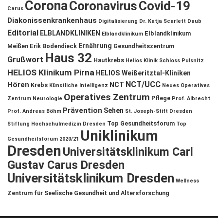
Corona
Coronavirus
Covid-19
Carus
Diakonissenkrankenhaus
Digitalisierung
Dr. Katja Scarlett Daub
Editorial
ELBLANDKLINIKEN
Elblandklinikum
Elblandklinikum
Ernährung
Meißen
Erik Bodendieck
Gesundheitszentrum
Haus 32
Grußwort
Hautkrebs
Helios Klinik Schloss Pulsnitz
HELIOS Klinikum Pirna
HELIOS Weißeritztal-Kliniken
NCT/UCC
Hören
NCT
Krebs
Künstliche Intelligenz
Neues Operatives
Operatives Zentrum
Pflege
Zentrum
Neurologie
Prof. Albrecht
Prävention
Sehen
Prof. Andreas Böhm
St. Joseph-Stift Dresden
Top Gesundheitsforum
Stiftung Hochschulmedizin Dresden
Top
Uniklinikum
Gesundheitsforum 2020/21
Dresden
Universitätsklinikum Carl
Gustav Carus Dresden
Universitätsklinikum Dresden
Wellness
Zentrum für Seelische Gesundheit und Altersforschung