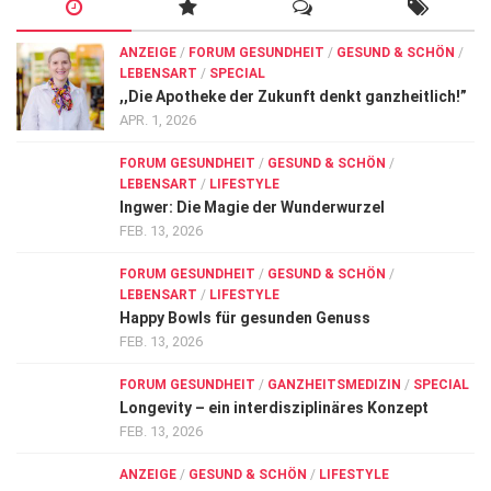
ANZEIGE
/
FORUM GESUNDHEIT
/
GESUND & SCHÖN
/
LEBENSART
/
SPECIAL
,,Die Apotheke der Zukunft denkt ganzheitlich!”
APR. 1, 2026
FORUM GESUNDHEIT
/
GESUND & SCHÖN
/
LEBENSART
/
LIFESTYLE
Ingwer: Die Magie der Wunderwurzel
FEB. 13, 2026
FORUM GESUNDHEIT
/
GESUND & SCHÖN
/
LEBENSART
/
LIFESTYLE
Happy Bowls für gesunden Genuss
FEB. 13, 2026
FORUM GESUNDHEIT
/
GANZHEITSMEDIZIN
/
SPECIAL
Longevity – ein interdisziplinäres Konzept
FEB. 13, 2026
ANZEIGE
/
GESUND & SCHÖN
/
LIFESTYLE