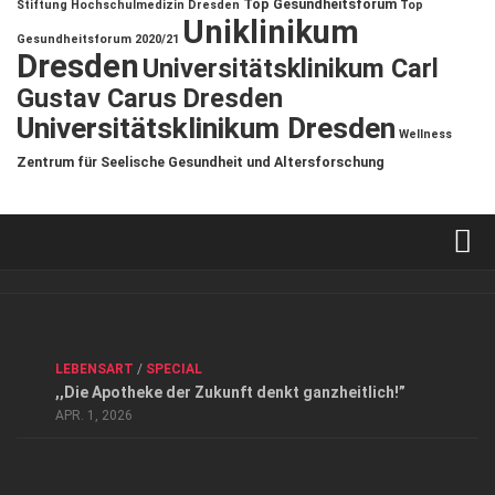
Top Gesundheitsforum
Stiftung Hochschulmedizin Dresden
Top
Uniklinikum
Gesundheitsforum 2020/21
Dresden
Universitätsklinikum Carl
Gustav Carus Dresden
Universitätsklinikum Dresden
Wellness
Zentrum für Seelische Gesundheit und Altersforschung
Verkaufsstellen
Kontakt, Impressum und Rechtliche Angaben
ANZEIGE
/
FORUM GESUNDHEIT
/
GESUND & SCHÖN
/
LEBENSART
/
SPECIAL
Datenschutzerklärung
,,Die Apotheke der Zukunft denkt ganzheitlich!”
Top Magazin Dresden / Ostsachsen
APR. 1, 2026