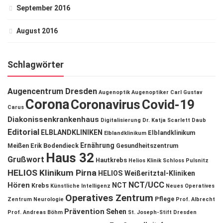
September 2016
August 2016
Schlagwörter
Augencentrum Dresden
Augenoptik
Augenoptiker
Carl Gustav
Corona
Coronavirus
Covid-19
Carus
Diakonissenkrankenhaus
Digitalisierung
Dr. Katja Scarlett Daub
Editorial
ELBLANDKLINIKEN
Elblandklinikum
Elblandklinikum
Ernährung
Meißen
Erik Bodendieck
Gesundheitszentrum
Haus 32
Grußwort
Hautkrebs
Helios Klinik Schloss Pulsnitz
HELIOS Klinikum Pirna
HELIOS Weißeritztal-Kliniken
NCT/UCC
Hören
NCT
Krebs
Künstliche Intelligenz
Neues Operatives
Operatives Zentrum
Pflege
Zentrum
Neurologie
Prof. Albrecht
Prävention
Sehen
Prof. Andreas Böhm
St. Joseph-Stift Dresden