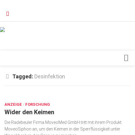
Verkaufsstellen
Kontakt, Impressum und Rechtliche Angaben
Datenschutzerklärung
Top Magazin Dresden / Ostsachsen
Blick ins Innere
Tagged:
Desinfektion
Forschung
SEP. 1, 2016
Herz & Kreislauf
ANZEIGE
Orthopädie
/
FORSCHUNG
Wider den Keimen
Schönheit & Wohlbefinden
Die Radebeuler Firma MoveoMed GmbH tritt mit ihrem Produkt
Special
MoveoSiphon an, um den Keimen in der Sperrflüssigkeit unter