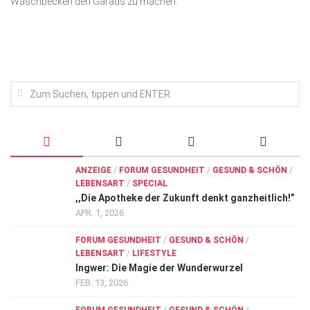
Wasch­becken den Garaus zu machen.
Wirtschaft, Recht, Finanzen
Zahn, Mund, Kiefer
Forum Gesundheit
Allgemein
Sehen
Innovationen
Kampf gegen Krebs
ANZEIGE
/
FORUM GESUNDHEIT
/
GESUND & SCHÖN
/
LEBENSART
/
SPECIAL
Hören
,,Die Apotheke der Zukunft denkt ganzheitlich!”
Lebensart
APR. 1, 2026
FORUM GESUNDHEIT
/
GESUND & SCHÖN
/
LEBENSART
/
LIFESTYLE
Ingwer: Die Magie der Wunderwurzel
FEB. 13, 2026