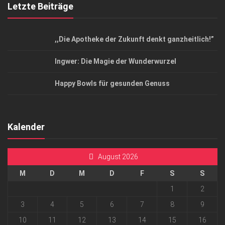
Letzte Beiträge
,,Die Apotheke der Zukunft denkt ganzheitlich!”
Ingwer: Die Magie der Wunderwurzel
Happy Bowls für gesunden Genuss
Kalender
August 2026
M
D
M
D
F
S
S
1
2
3
4
5
6
7
8
9
10
11
12
13
14
15
16