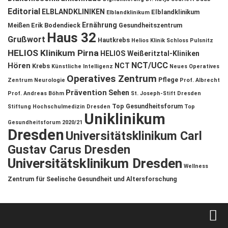
Editorial
ELBLANDKLINIKEN
Elblandklinikum
Elblandklinikum
Ernährung
Meißen
Erik Bodendieck
Gesundheitszentrum
Haus 32
Grußwort
Hautkrebs
Helios Klinik Schloss Pulsnitz
HELIOS Klinikum Pirna
HELIOS Weißeritztal-Kliniken
NCT/UCC
Hören
NCT
Krebs
Künstliche Intelligenz
Neues Operatives
Operatives Zentrum
Pflege
Zentrum
Neurologie
Prof. Albrecht
Prävention
Sehen
Prof. Andreas Böhm
St. Joseph-Stift Dresden
Top Gesundheitsforum
Stiftung Hochschulmedizin Dresden
Top
Uniklinikum
Gesundheitsforum 2020/21
Dresden
Universitätsklinikum Carl
Gustav Carus Dresden
Universitätsklinikum Dresden
Wellness
Zentrum für Seelische Gesundheit und Altersforschung