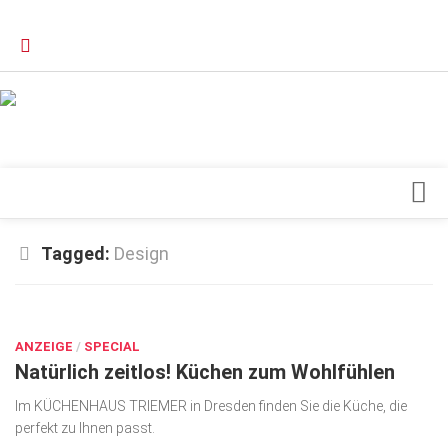
Verkaufsstellen
Kontakt, Impressum und Rechtliche Angaben
Datenschutzerklärung
Top Magazin Dresden / Ostsachsen
Blick ins Innere
Tagged:
Design
Forschung
SEP. 18, 2023
Herz & Kreislauf
ANZEIGE
Orthopädie
/
SPECIAL
Natürlich zeitlos! Küchen zum Wohlfühlen
Schönheit & Wohlbefinden
Im KÜCHENHAUS TRIEMER in Dresden finden Sie die Küche, die
Special
perfekt zu Ihnen passt.