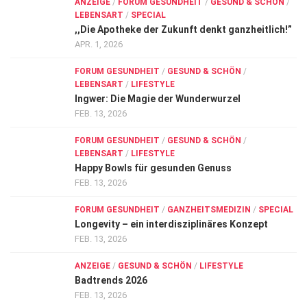
ANZEIGE
/
FORUM GESUNDHEIT
/
GESUND & SCHÖN
/
LEBENSART
/
SPECIAL
,,Die Apotheke der Zukunft denkt ganzheitlich!”
APR. 1, 2026
FORUM GESUNDHEIT
/
GESUND & SCHÖN
/
LEBENSART
/
LIFESTYLE
Ingwer: Die Magie der Wunderwurzel
FEB. 13, 2026
FORUM GESUNDHEIT
/
GESUND & SCHÖN
/
LEBENSART
/
LIFESTYLE
Happy Bowls für gesunden Genuss
FEB. 13, 2026
FORUM GESUNDHEIT
/
GANZHEITSMEDIZIN
/
SPECIAL
Longevity – ein interdisziplinäres Konzept
FEB. 13, 2026
ANZEIGE
/
GESUND & SCHÖN
/
LIFESTYLE
Badtrends 2026
FEB. 13, 2026