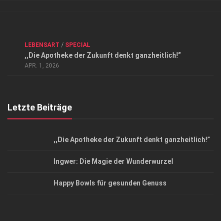
Verkaufsstellen
Kontakt, Impressum und Rechtliche Angaben
ANZEIGE
/
FORUM GESUNDHEIT
/
GESUND & SCHÖN
/
LEBENSART
/
SPECIAL
Datenschutzerklärung
,,Die Apotheke der Zukunft denkt ganzheitlich!”
Top Magazin Dresden / Ostsachsen
APR. 1, 2026
Letzte Beiträge
,,Die Apotheke der Zukunft denkt ganzheitlich!”
Ingwer: Die Magie der Wunderwurzel
Happy Bowls für gesunden Genuss