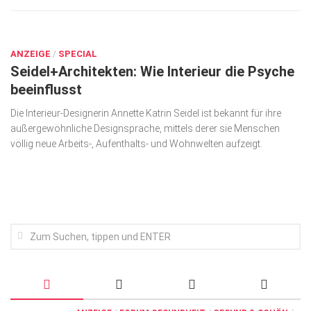
Wirtschaft, Recht, Finanzen
SEP. 18, 2023
Zahn, Mund, Kiefer
ANZEIGE
/
SPECIAL
Forum Gesundheit
Seidel+Architekten: Wie Interieur die Psyche
Allgemein
beeinflusst
Sehen
Die Interieur-Designerin Annette Katrin Seidel ist bekannt für ihre
außergewöhnliche Designsprache, mittels derer sie Menschen
Innovationen
völlig neue Arbeits-, Aufenthalts- und Wohnwelten aufzeigt.
Kampf gegen Krebs
Hören
Lebensart