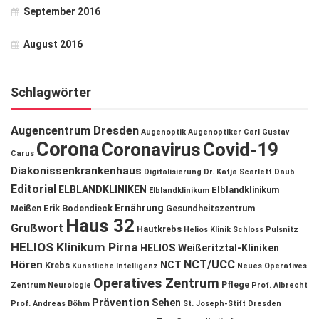
September 2016
August 2016
Schlagwörter
Augencentrum Dresden
Augenoptik
Augenoptiker
Carl Gustav
Corona
Coronavirus
Covid-19
Carus
Diakonissenkrankenhaus
Digitalisierung
Dr. Katja Scarlett Daub
Editorial
ELBLANDKLINIKEN
Elblandklinikum
Elblandklinikum
Ernährung
Meißen
Erik Bodendieck
Gesundheitszentrum
Haus 32
Grußwort
Hautkrebs
Helios Klinik Schloss Pulsnitz
HELIOS Klinikum Pirna
HELIOS Weißeritztal-Kliniken
NCT/UCC
Hören
NCT
Krebs
Künstliche Intelligenz
Neues Operatives
Operatives Zentrum
Pflege
Zentrum
Neurologie
Prof. Albrecht
Prävention
Sehen
Prof. Andreas Böhm
St. Joseph-Stift Dresden