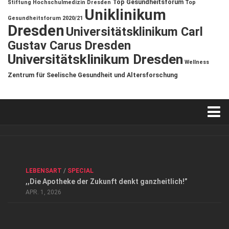
Top Gesundheitsforum
Stiftung Hochschulmedizin Dresden
Top
Uniklinikum
Gesundheitsforum 2020/21
Dresden
Universitätsklinikum Carl
Gustav Carus Dresden
Universitätsklinikum Dresden
Wellness
Zentrum für Seelische Gesundheit und Altersforschung
Verkaufsstellen
Kontakt, Impressum und Rechtliche Angaben
ANZEIGE
/
FORUM GESUNDHEIT
/
GESUND & SCHÖN
/
LEBENSART
/
SPECIAL
Datenschutzerklärung
,,Die Apotheke der Zukunft denkt ganzheitlich!”
Top Magazin Dresden / Ostsachsen
APR. 1, 2026