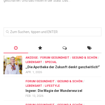
geschaffen. Und das mitten in der Stadt. Das...
Wirtschaft, Recht, Finanzen
Zahn, Mund, Kiefer
Forum Gesundheit
Allgemein
Sehen
Innovationen
Kampf gegen Krebs
ANZEIGE
/
FORUM GESUNDHEIT
/
GESUND & SCHÖN
/
LEBENSART
/
SPECIAL
Hören
,,Die Apotheke der Zukunft denkt ganzheitlich!”
Lebensart
APR. 1, 2026
FORUM GESUNDHEIT
/
GESUND & SCHÖN
/
LEBENSART
/
LIFESTYLE
Ingwer: Die Magie der Wunderwurzel
FEB. 13, 2026