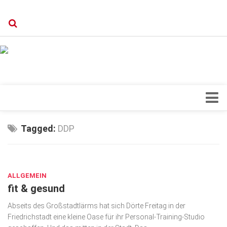
Verkaufsstellen
Kontakt, Impressum und Rechtliche Angaben
Datenschutzerklärung
Top Magazin Dresden / Ostsachsen
Blick ins Innere
Tagged:
DDP
Forschung
JAN. 8, 2020
Herz & Kreislauf
ALLGEMEIN
Orthopädie
fit & gesund
Schönheit & Wohlbefinden
Abseits des Großstadtlärms hat sich Dörte Freitag in der
Special
Friedrichstadt eine kleine Oase für ihr Personal-Training-Studio