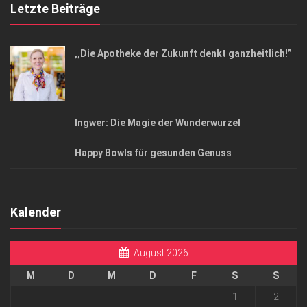
Letzte Beiträge
,,Die Apotheke der Zukunft denkt ganzheitlich!”
Ingwer: Die Magie der Wunderwurzel
Happy Bowls für gesunden Genuss
Kalender
August 2026
M
D
M
D
F
S
S
1
2