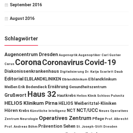
September 2016
August 2016
Schlagwörter
Augencentrum Dresden
Augenoptik
Augenoptiker
Carl Gustav
Corona
Coronavirus
Covid-19
Carus
Diakonissenkrankenhaus
Digitalisierung
Dr. Katja Scarlett Daub
Editorial
ELBLANDKLINIKEN
Elblandklinikum
Elblandklinikum
Ernährung
Meißen
Erik Bodendieck
Gesundheitszentrum
Haus 32
Grußwort
Hautkrebs
Helios Klinik Schloss Pulsnitz
HELIOS Klinikum Pirna
HELIOS Weißeritztal-Kliniken
NCT/UCC
Hören
NCT
Krebs
Künstliche Intelligenz
Neues Operatives
Operatives Zentrum
Pflege
Zentrum
Neurologie
Prof. Albrecht
Prävention
Sehen
Prof. Andreas Böhm
St. Joseph-Stift Dresden