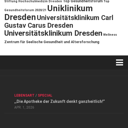
Top Gesundheitsforum
Stiftung Hochschulmedizin Dresden
Top
Uniklinikum
Gesundheitsforum 2020/21
Dresden
Universitätsklinikum Carl
Gustav Carus Dresden
Universitätsklinikum Dresden
Wellness
Zentrum für Seelische Gesundheit und Altersforschung
Verkaufsstellen
Kontakt, Impressum und Rechtliche Angaben
ANZEIGE
/
FORUM GESUNDHEIT
/
GESUND & SCHÖN
/
LEBENSART
/
SPECIAL
Datenschutzerklärung
,,Die Apotheke der Zukunft denkt ganzheitlich!”
Top Magazin Dresden / Ostsachsen
APR. 1, 2026