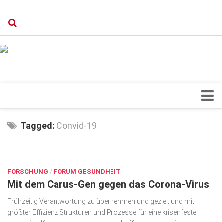
Verkaufsstellen
Kontakt, Impressum und Rechtliche Angaben
Datenschutzerklärung
Top Magazin Dresden / Ostsachsen
Blick ins Innere
Tagged:
Convid-19
Forschung
SEP. 2, 2020
Herz & Kreislauf
FORSCHUNG
Orthopädie
/
FORUM GESUNDHEIT
Mit dem Carus-Gen gegen das Corona-Virus
Schönheit & Wohlbefinden
Frühzeitig Verantwortung zu übernehmen und gezielt und mit
Special
größter Effizienz Strukturen und Prozesse für eine krisenfeste