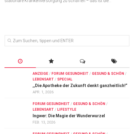
stationäre Krankenversorgung zu schaffen – das ist die...
Wirtschaft, Recht, Finanzen
Zahn, Mund, Kiefer
Forum Gesundheit
Allgemein
Sehen
Innovationen
Kampf gegen Krebs
ANZEIGE
/
FORUM GESUNDHEIT
/
GESUND & SCHÖN
/
LEBENSART
/
SPECIAL
Hören
,,Die Apotheke der Zukunft denkt ganzheitlich!”
Lebensart
APR. 1, 2026
FORUM GESUNDHEIT
/
GESUND & SCHÖN
/
LEBENSART
/
LIFESTYLE
Ingwer: Die Magie der Wunderwurzel
FEB. 13, 2026