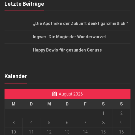
Letzte Beiträge
,,Die Apotheke der Zukunft denkt ganzheitlich!”
Ingwer: Die Magie der Wunderwurzel
Happy Bowls für gesunden Genuss
Kalender
August 2026
M
D
M
D
F
S
S
1
2
3
4
5
6
7
8
9
10
11
12
13
14
15
16