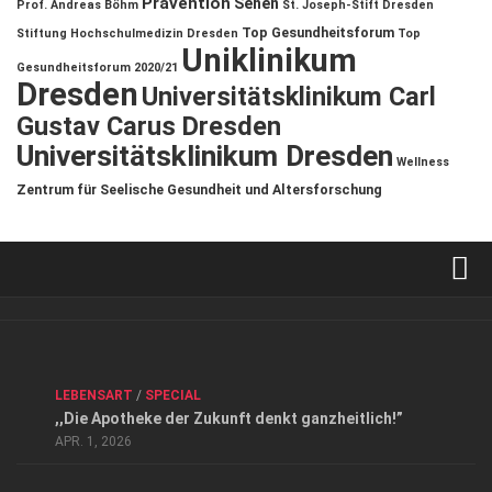
Prävention
Sehen
Prof. Andreas Böhm
St. Joseph-Stift Dresden
Top Gesundheitsforum
Stiftung Hochschulmedizin Dresden
Top
Uniklinikum
Gesundheitsforum 2020/21
Dresden
Universitätsklinikum Carl
Gustav Carus Dresden
Universitätsklinikum Dresden
Wellness
Zentrum für Seelische Gesundheit und Altersforschung
Verkaufsstellen
Kontakt, Impressum und Rechtliche Angaben
ANZEIGE
/
FORUM GESUNDHEIT
/
GESUND & SCHÖN
/
LEBENSART
/
SPECIAL
Datenschutzerklärung
,,Die Apotheke der Zukunft denkt ganzheitlich!”
Top Magazin Dresden / Ostsachsen
APR. 1, 2026