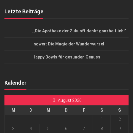
Letzte Beiträge
,,Die Apotheke der Zukunft denkt ganzheitlich!”
Ingwer: Die Magie der Wunderwurzel
Happy Bowls für gesunden Genuss
Kalender
August 2026
M
D
M
D
F
S
S
1
2
3
4
5
6
7
8
9