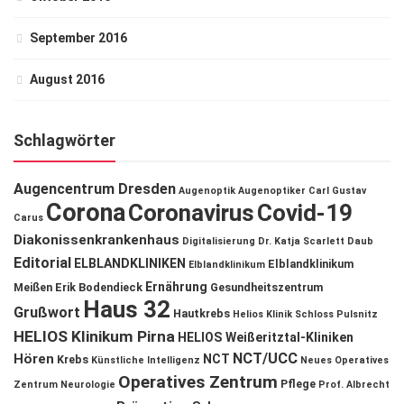
September 2016
August 2016
Schlagwörter
Augencentrum Dresden
Augenoptik
Augenoptiker
Carl Gustav
Corona
Coronavirus
Covid-19
Carus
Diakonissenkrankenhaus
Digitalisierung
Dr. Katja Scarlett Daub
Editorial
ELBLANDKLINIKEN
Elblandklinikum
Elblandklinikum
Ernährung
Meißen
Erik Bodendieck
Gesundheitszentrum
Haus 32
Grußwort
Hautkrebs
Helios Klinik Schloss Pulsnitz
HELIOS Klinikum Pirna
HELIOS Weißeritztal-Kliniken
NCT/UCC
Hören
NCT
Krebs
Künstliche Intelligenz
Neues Operatives
Operatives Zentrum
Pflege
Zentrum
Neurologie
Prof. Albrecht