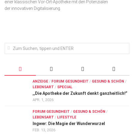
einer klassischen Vor-Ort-Apotheke mit den Potenzialen
Wirtschaft, Recht, Finanzen
der innovativen Digitalisierung.
Zahn, Mund, Kiefer
Forum Gesundheit
Allgemein
Sehen
Innovationen
Kampf gegen Krebs
Hören
ANZEIGE
/
FORUM GESUNDHEIT
/
GESUND & SCHÖN
/
LEBENSART
/
SPECIAL
Lebensart
,,Die Apotheke der Zukunft denkt ganzheitlich!”
APR. 1, 2026
FORUM GESUNDHEIT
/
GESUND & SCHÖN
/
LEBENSART
/
LIFESTYLE
Ingwer: Die Magie der Wunderwurzel
FEB. 13, 2026