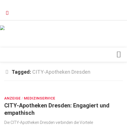
Verkaufsstellen
Kontakt, Impressum und Rechtliche Angaben
Datenschutzerklärung
Top Magazin Dresden / Ostsachsen
Blick ins Innere
Tagged:
CITY-Apotheken Dresden
Forschung
SEP. 1, 2021
Herz & Kreislauf
ANZEIGE
Orthopädie
/
MEDIZINSERVICE
CITY-Apotheken Dresden: Engagiert und
Schönheit & Wohlbefinden
empathisch
Special
Die CITY-Apotheken Dresden verbinden die Vorteile