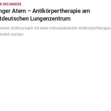
K INS INNERE
nger Atem – Antikörpertherapie am
tdeutschen Lungenzentrum
eres Asthma kann mit einer individualisierten Antikörpertherapie
ndelt werden.