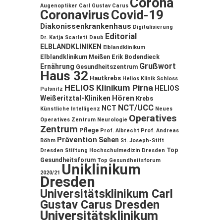
Corona
Augenoptiker
Carl Gustav Carus
Coronavirus
Covid-19
Diakonissenkrankenhaus
Digitalisierung
Editorial
Dr. Katja Scarlett Daub
ELBLANDKLINIKEN
Elblandklinikum
Elblandklinikum Meißen
Erik Bodendieck
Grußwort
Ernährung
Gesundheitszentrum
Haus 32
Hautkrebs
Helios Klinik Schloss
HELIOS Klinikum Pirna
HELIOS
Pulsnitz
Hören
Weißeritztal-Kliniken
Krebs
NCT/UCC
NCT
Künstliche Intelligenz
Neues
Operatives
Operatives Zentrum
Neurologie
Zentrum
Pflege
Prof. Albrecht
Prof. Andreas
Prävention
Sehen
Böhm
St. Joseph-Stift
Top
Dresden
Stiftung Hochschulmedizin Dresden
Gesundheitsforum
Top Gesundheitsforum
Uniklinikum
2020/21
Dresden
Universitätsklinikum Carl
Gustav Carus Dresden
Universitätsklinikum