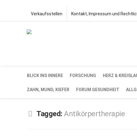
Verkaufsstellen
Kontakt, Impressum und Rechtli
BLICK INS INNERE
FORSCHUNG
HERZ & KREISLA
ZAHN, MUND, KIEFER
FORUM GESUNDHEIT
ALLG
Tagged:
Antikörpertherapie
SEP.
14,
2022