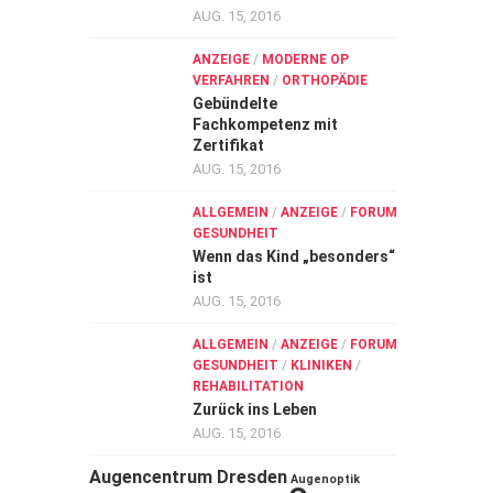
AUG. 15, 2016
ANZEIGE
/
MODERNE OP
VERFAHREN
/
ORTHOPÄDIE
Gebündelte
Fachkompetenz mit
Zertifikat
AUG. 15, 2016
ALLGEMEIN
/
ANZEIGE
/
FORUM
GESUNDHEIT
Wenn das Kind „besonders“
ist
AUG. 15, 2016
ALLGEMEIN
/
ANZEIGE
/
FORUM
GESUNDHEIT
/
KLINIKEN
/
REHABILITATION
Zurück ins Leben
AUG. 15, 2016
Augencentrum Dresden
Augenoptik