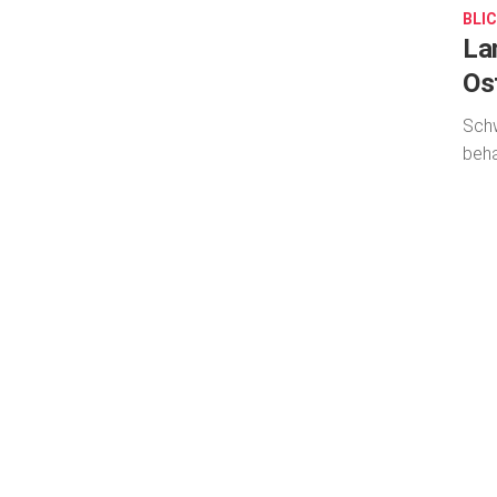
BLIC
La
Os
Schw
beha