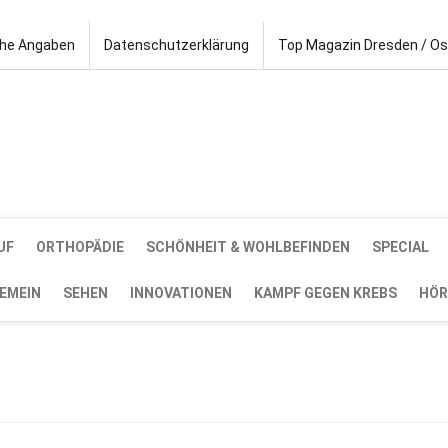
che Angaben
Datenschutzerklärung
Top Magazin Dresden / O
UF
ORTHOPÄDIE
SCHÖNHEIT & WOHLBEFINDEN
SPECIAL
EMEIN
SEHEN
INNOVATIONEN
KAMPF GEGEN KREBS
HÖR