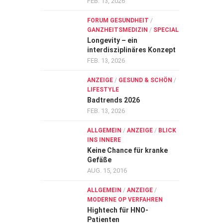
FEB. 13, 2026
FORUM GESUNDHEIT
/
GANZHEITSMEDIZIN
/
SPECIAL
Longevity – ein
interdisziplinäres Konzept
FEB. 13, 2026
ANZEIGE
/
GESUND & SCHÖN
/
LIFESTYLE
Badtrends 2026
FEB. 13, 2026
ALLGEMEIN
/
ANZEIGE
/
BLICK
INS INNERE
Keine Chance für kranke
Gefäße
AUG. 15, 2016
ALLGEMEIN
/
ANZEIGE
/
MODERNE OP VERFAHREN
Hightech für HNO-
Patienten