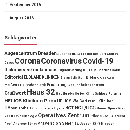
September 2016
August 2016
Schlagwörter
Augencentrum Dresden
Augenoptik
Augenoptiker
Carl Gustav
Corona
Coronavirus
Covid-19
Carus
Diakonissenkrankenhaus
Digitalisierung
Dr. Katja Scarlett Daub
Editorial
ELBLANDKLINIKEN
Elblandklinikum
Elblandklinikum
Ernährung
Meißen
Erik Bodendieck
Gesundheitszentrum
Haus 32
Grußwort
Hautkrebs
Helios Klinik Schloss Pulsnitz
HELIOS Klinikum Pirna
HELIOS Weißeritztal-Kliniken
NCT/UCC
Hören
NCT
Krebs
Künstliche Intelligenz
Neues Operatives
Operatives Zentrum
Pflege
Zentrum
Neurologie
Prof. Albrecht
Prävention
Sehen
Prof. Andreas Böhm
St. Joseph-Stift Dresden