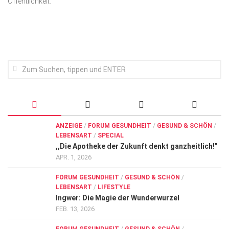
Öffentlichkeit.
Wirtschaft, Recht, Finanzen
Zahn, Mund, Kiefer
Forum Gesundheit
Allgemein
Sehen
Innovationen
Kampf gegen Krebs
ANZEIGE
/
FORUM GESUNDHEIT
/
GESUND & SCHÖN
/
LEBENSART
/
SPECIAL
Hören
,,Die Apotheke der Zukunft denkt ganzheitlich!”
Lebensart
APR. 1, 2026
FORUM GESUNDHEIT
/
GESUND & SCHÖN
/
LEBENSART
/
LIFESTYLE
Ingwer: Die Magie der Wunderwurzel
FEB. 13, 2026