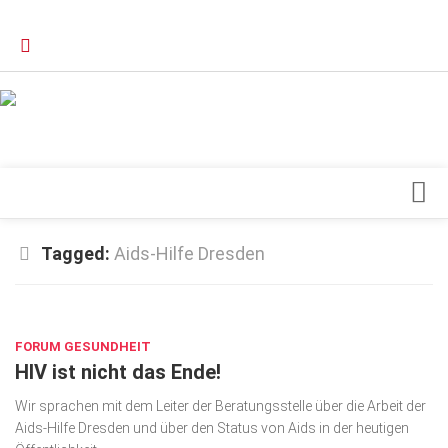
Verkaufsstellen
Kontakt, Impressum und Rechtliche Angaben
Datenschutzerklärung
Top Magazin Dresden / Ostsachsen
Blick ins Innere
Tagged:
Aids-Hilfe Dresden
Forschung
SEP. 1, 2021
Herz & Kreislauf
FORUM GESUNDHEIT
Orthopädie
HIV ist nicht das Ende!
Schönheit & Wohlbefinden
Wir sprachen mit dem Leiter der Beratungsstelle über die Arbeit der
Special
Aids-Hilfe Dresden und über den Status von Aids in der heutigen