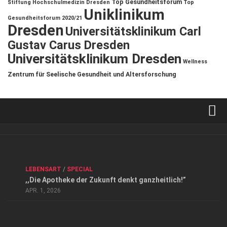
Top Gesundheitsforum
Stiftung Hochschulmedizin Dresden
Top
Uniklinikum
Gesundheitsforum 2020/21
Dresden
Universitätsklinikum Carl
Gustav Carus Dresden
Universitätsklinikum Dresden
Wellness
Zentrum für Seelische Gesundheit und Altersforschung
Verkaufsstellen
Kontakt, Impressum und Rechtliche Angaben
ANZEIGE
/
FORUM GESUNDHEIT
/
GESUND & SCHÖN
/
LEBENSART
/
SPECIAL
Datenschutzerklärung
,,Die Apotheke der Zukunft denkt ganzheitlich!”
Top Magazin Dresden / Ostsachsen
APR. 1, 2026