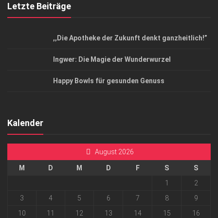
Letzte Beiträge
,,Die Apotheke der Zukunft denkt ganzheitlich!”
Ingwer: Die Magie der Wunderwurzel
Happy Bowls für gesunden Genuss
Kalender
August 2026
M
D
M
D
F
S
S
1
2
3
4
5
6
7
8
9
10
11
12
13
14
15
16