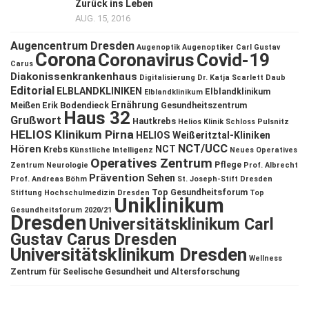
Zurück ins Leben
AUG. 15, 2016
Augencentrum Dresden
Augenoptik
Augenoptiker
Carl Gustav
Corona
Coronavirus
Covid-19
Carus
Diakonissenkrankenhaus
Digitalisierung
Dr. Katja Scarlett Daub
Editorial
ELBLANDKLINIKEN
Elblandklinikum
Elblandklinikum
Ernährung
Meißen
Erik Bodendieck
Gesundheitszentrum
Haus 32
Grußwort
Hautkrebs
Helios Klinik Schloss Pulsnitz
HELIOS Klinikum Pirna
HELIOS Weißeritztal-Kliniken
NCT/UCC
Hören
NCT
Krebs
Künstliche Intelligenz
Neues Operatives
Operatives Zentrum
Pflege
Zentrum
Neurologie
Prof. Albrecht
Prävention
Sehen
Prof. Andreas Böhm
St. Joseph-Stift Dresden
Top Gesundheitsforum
Stiftung Hochschulmedizin Dresden
Top
Uniklinikum
Gesundheitsforum 2020/21
Dresden
Universitätsklinikum Carl
Gustav Carus Dresden
Universitätsklinikum Dresden
Wellness
Zentrum für Seelische Gesundheit und Altersforschung