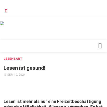
Verkaufsstellen
Kontakt, Impressum und Rechtliche Angaben
Datenschutzerklärung
Top Magazin Dresden / Ostsachsen
Blick ins Innere
LEBENSART
Forschung
Lesen ist gesund!
Herz & Kreislauf
SEP. 10, 2024
Orthopädie
Schönheit & Wohlbefinden
Special
Lesen ist mehr als nur eine Freizeitbeschäftigung
oder eine Möglichkeit, Wissen zu erwerben. Es hat