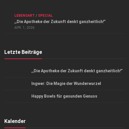
Kontakt, Impressum und Rechtliche Angaben
ANZEIGE
/
FORUM GESUNDHEIT
/
GESUND & SCHÖN
/
LEBENSART
/
SPECIAL
Datenschutzerklärung
,,Die Apotheke der Zukunft denkt ganzheitlich!”
Top Magazin Dresden / Ostsachsen
APR. 1, 2026
Letzte Beiträge
,,Die Apotheke der Zukunft denkt ganzheitlich!”
Ingwer: Die Magie der Wunderwurzel
Happy Bowls für gesunden Genuss
Kalender