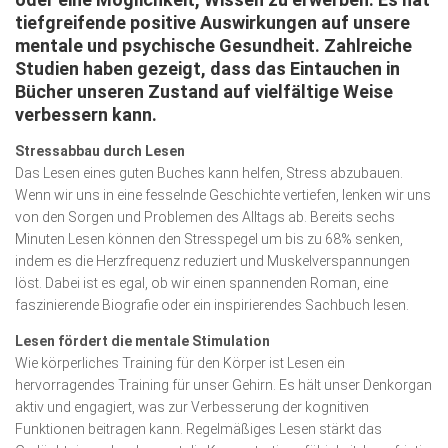
Wirtschaft, Recht, Finanzen
tiefgreifende positive Auswirkungen auf unsere
mentale und psychische Gesund­heit. Zahlreiche
Zahn, Mund, Kiefer
Studien haben gezeigt, dass das Eintauchen in
Forum Gesundheit
Bücher unseren Zustand auf vielfältige Weise
verbessern kann.
Allgemein
Stressabbau durch Lesen
Sehen
Das Lesen eines guten Buches kann helfen, Stress abzubauen.
Wenn wir uns in eine fesselnde Geschichte vertiefen, lenken wir uns
Innovationen
von den Sorgen und Problemen des Alltags ab. Bereits sechs
Kampf gegen Krebs
Minuten Lesen können den Stresspegel um bis zu 68% senken,
indem es die Herzfrequenz reduziert und Muskelverspan­nun­gen
Hören
löst. Dabei ist es egal, ob wir einen spannenden Roman, eine
faszinierende Biografie oder ein inspirierendes Sachbuch lesen.
Lebensart
Lesen fördert die mentale Stimulation
Wie körperliches Training für den Körper ist Lesen ein
hervorragendes Training für unser Gehirn. Es hält unser Denkorgan
aktiv und engagiert, was zur Verbesserung der kognitiven
Funktionen beitragen kann. Regelmäßiges Lesen stärkt das