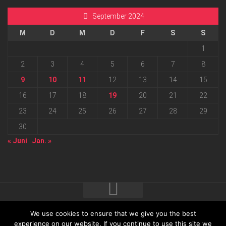
September 2024
M
D
M
D
F
S
S
1
2
3
4
5
6
7
8
9
10
11
12
13
14
15
16
17
18
19
20
21
22
23
24
25
26
27
28
29
30
« Juni
Jan. »
We use cookies to ensure that we give you the best
2026 progressmedia Verlag & Werbeagentur GmbH • Bautzner
experience on our website. If you continue to use this site we