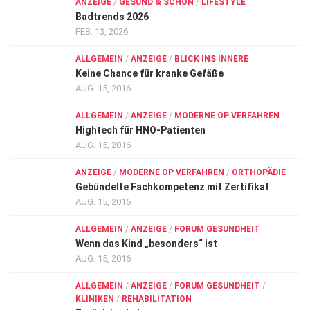
ANZEIGE
/
GESUND & SCHÖN
/
LIFESTYLE
Badtrends 2026
FEB. 13, 2026
ALLGEMEIN
/
ANZEIGE
/
BLICK INS INNERE
Keine Chance für kranke Gefäße
AUG. 15, 2016
ALLGEMEIN
/
ANZEIGE
/
MODERNE OP VERFAHREN
Hightech für HNO-Patienten
AUG. 15, 2016
ANZEIGE
/
MODERNE OP VERFAHREN
/
ORTHOPÄDIE
Gebündelte Fachkompetenz mit Zertifikat
AUG. 15, 2016
ALLGEMEIN
/
ANZEIGE
/
FORUM GESUNDHEIT
Wenn das Kind „besonders“ ist
AUG. 15, 2016
ALLGEMEIN
/
ANZEIGE
/
FORUM GESUNDHEIT
/
KLINIKEN
/
REHABILITATION