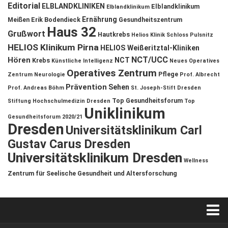
Editorial
ELBLANDKLINIKEN
Elblandklinikum
Elblandklinikum
Ernährung
Meißen
Erik Bodendieck
Gesundheitszentrum
Haus 32
Grußwort
Hautkrebs
Helios Klinik Schloss Pulsnitz
HELIOS Klinikum Pirna
HELIOS Weißeritztal-Kliniken
NCT/UCC
Hören
NCT
Krebs
Künstliche Intelligenz
Neues Operatives
Operatives Zentrum
Pflege
Zentrum
Neurologie
Prof. Albrecht
Prävention
Sehen
Prof. Andreas Böhm
St. Joseph-Stift Dresden
Top Gesundheitsforum
Stiftung Hochschulmedizin Dresden
Top
Uniklinikum
Gesundheitsforum 2020/21
Dresden
Universitätsklinikum Carl
Gustav Carus Dresden
Universitätsklinikum Dresden
Wellness
Zentrum für Seelische Gesundheit und Altersforschung