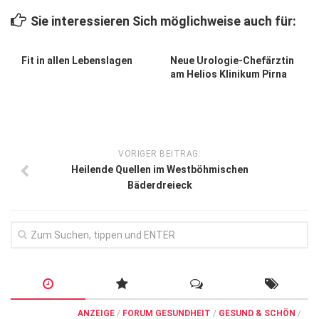
Wirtschaft, Recht, Finanzen
Sie interessieren Sich möglichweise auch für:
Zahn, Mund, Kiefer
Forum Gesundheit
Fit in allen Lebenslagen
Neue Urologie-Chefärztin
am Helios Klinikum Pirna
Allgemein
Sehen
Innovationen
VORIGER BEITRAG:
Kampf gegen Krebs
Heilende Quellen im Westböhmischen
Bäderdreieck
Hören
Lebensart
ANZEIGE
/
FORUM GESUNDHEIT
/
GESUND & SCHÖN
/