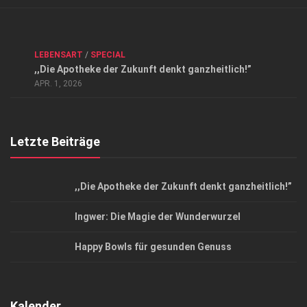
Verkaufsstellen
Kontakt, Impressum und Rechtliche Angaben
ANZEIGE
/
FORUM GESUNDHEIT
/
GESUND & SCHÖN
/
LEBENSART
/
SPECIAL
Datenschutzerklärung
,,Die Apotheke der Zukunft denkt ganzheitlich!”
Top Magazin Dresden / Ostsachsen
APR. 1, 2026
Letzte Beiträge
,,Die Apotheke der Zukunft denkt ganzheitlich!”
Ingwer: Die Magie der Wunderwurzel
Happy Bowls für gesunden Genuss
Kalender