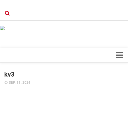
Verkaufsstellen
Kontakt, Impressum und Rechtliche Angaben
Datenschutzerklärung
Top Magazin Dresden / Ostsachsen
Blick ins Innere
kv3
Forschung
SEP. 11, 2024
Herz & Kreislauf
Orthopädie
Schönheit & Wohlbefinden
Special