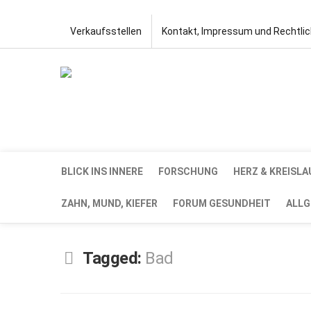
Verkaufsstellen
Kontakt, Impressum und Rechtli
BLICK INS INNERE
FORSCHUNG
HERZ & KREISLA
ZAHN, MUND, KIEFER
FORUM GESUNDHEIT
ALLG
Tagged:
Bad
SEP.
15,
2023