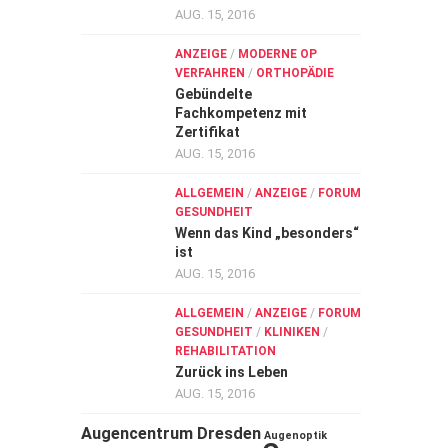
AUG. 15, 2016
ANZEIGE
/
MODERNE OP
VERFAHREN
/
ORTHOPÄDIE
Gebündelte
Fachkompetenz mit
Zertifikat
AUG. 15, 2016
ALLGEMEIN
/
ANZEIGE
/
FORUM
GESUNDHEIT
Wenn das Kind „besonders“
ist
AUG. 15, 2016
ALLGEMEIN
/
ANZEIGE
/
FORUM
GESUNDHEIT
/
KLINIKEN
/
REHABILITATION
Zurück ins Leben
AUG. 15, 2016
Augencentrum Dresden
Augenoptik