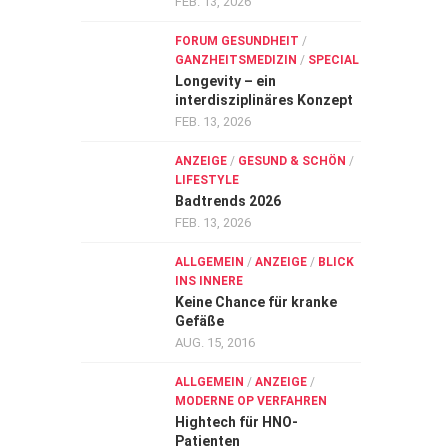
FEB. 13, 2026
FORUM GESUNDHEIT
/
GANZHEITSMEDIZIN
/
SPECIAL
Longevity – ein
interdisziplinäres Konzept
FEB. 13, 2026
ANZEIGE
/
GESUND & SCHÖN
/
LIFESTYLE
Badtrends 2026
FEB. 13, 2026
ALLGEMEIN
/
ANZEIGE
/
BLICK
INS INNERE
Keine Chance für kranke
Gefäße
AUG. 15, 2016
ALLGEMEIN
/
ANZEIGE
/
MODERNE OP VERFAHREN
Hightech für HNO-
Patienten