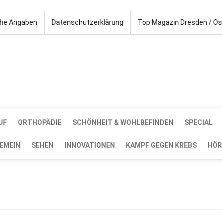
che Angaben
Datenschutzerklärung
Top Magazin Dresden / O
UF
ORTHOPÄDIE
SCHÖNHEIT & WOHLBEFINDEN
SPECIAL
EMEIN
SEHEN
INNOVATIONEN
KAMPF GEGEN KREBS
HÖR