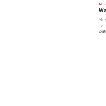
ALL
Wa
Als 
nehm
Zeit