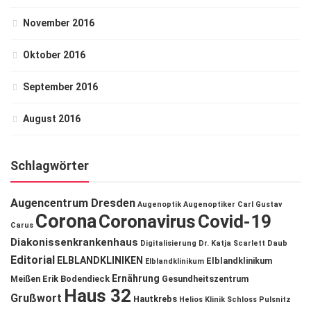
November 2016
Oktober 2016
September 2016
August 2016
Schlagwörter
Augencentrum Dresden
Augenoptik
Augenoptiker
Carl Gustav
Corona
Coronavirus
Covid-19
Carus
Diakonissenkrankenhaus
Digitalisierung
Dr. Katja Scarlett Daub
Editorial
ELBLANDKLINIKEN
Elblandklinikum
Elblandklinikum
Ernährung
Meißen
Erik Bodendieck
Gesundheitszentrum
Haus 32
Grußwort
Hautkrebs
Helios Klinik Schloss Pulsnitz