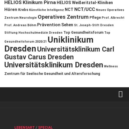
HELIOS Klinikum Pirna
HELIOS Weißeritztal-Kliniken
NCT/UCC
Hören
NCT
Krebs
Künstliche Intelligenz
Neues Operatives
Operatives Zentrum
Pflege
Zentrum
Neurologie
Prof. Albrecht
Prävention
Sehen
Prof. Andreas Böhm
St. Joseph-Stift Dresden
Top Gesundheitsforum
Stiftung Hochschulmedizin Dresden
Top
Uniklinikum
Gesundheitsforum 2020/21
Dresden
Universitätsklinikum Carl
Gustav Carus Dresden
Universitätsklinikum Dresden
Wellness
Zentrum für Seelische Gesundheit und Altersforschung
Verkaufsstellen
Kontakt, Impressum und Rechtliche Angaben
ANZEIGE
/
FORUM GESUNDHEIT
/
GESUND & SCHÖN
/
LEBENSART
/
SPECIAL
Datenschutzerklärung