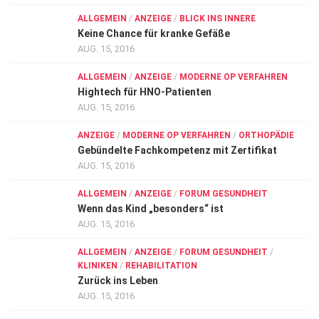
ALLGEMEIN
/
ANZEIGE
/
BLICK INS INNERE
Keine Chance für kranke Gefäße
AUG. 15, 2016
ALLGEMEIN
/
ANZEIGE
/
MODERNE OP VERFAHREN
Hightech für HNO-Patienten
AUG. 15, 2016
ANZEIGE
/
MODERNE OP VERFAHREN
/
ORTHOPÄDIE
Gebündelte Fachkompetenz mit Zertifikat
AUG. 15, 2016
ALLGEMEIN
/
ANZEIGE
/
FORUM GESUNDHEIT
Wenn das Kind „besonders“ ist
AUG. 15, 2016
ALLGEMEIN
/
ANZEIGE
/
FORUM GESUNDHEIT
/
KLINIKEN
/
REHABILITATION
Zurück ins Leben
AUG. 15, 2016