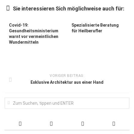
Wirtschaft, Recht, Finanzen
Sie interessieren Sich möglichweise auch für:
Zahn, Mund, Kiefer
Forum Gesundheit
Covid-19:
Spezialisierte Beratung
Gesundheitsministerium
für Heilberufler
Allgemein
warnt vor vermeintlichen
Wundermitteln
Sehen
Innovationen
Kampf gegen Krebs
VORIGER BEITRAG:
Hören
Exklusive Architektur aus einer Hand
Lebensart