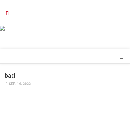
Verkaufsstellen
Kontakt, Impressum und Rechtliche Angaben
Datenschutzerklärung
Top Magazin Dresden / Ostsachsen
Blick ins Innere
bad
Forschung
SEP. 14, 2023
Herz & Kreislauf
Orthopädie
Schönheit & Wohlbefinden
Special