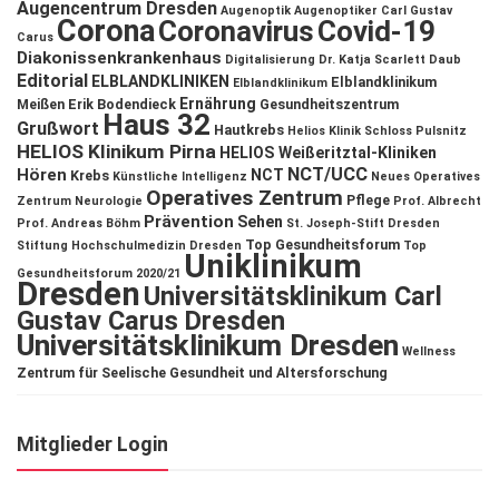
Augencentrum Dresden
Augenoptik
Augenoptiker
Carl Gustav
Corona
Coronavirus
Covid-19
Carus
Diakonissenkrankenhaus
Digitalisierung
Dr. Katja Scarlett Daub
Editorial
ELBLANDKLINIKEN
Elblandklinikum
Elblandklinikum
Ernährung
Meißen
Erik Bodendieck
Gesundheitszentrum
Haus 32
Grußwort
Hautkrebs
Helios Klinik Schloss Pulsnitz
HELIOS Klinikum Pirna
HELIOS Weißeritztal-Kliniken
NCT/UCC
Hören
NCT
Krebs
Künstliche Intelligenz
Neues Operatives
Operatives Zentrum
Pflege
Zentrum
Neurologie
Prof. Albrecht
Prävention
Sehen
Prof. Andreas Böhm
St. Joseph-Stift Dresden
Top Gesundheitsforum
Stiftung Hochschulmedizin Dresden
Top
Uniklinikum
Gesundheitsforum 2020/21
Dresden
Universitätsklinikum Carl
Gustav Carus Dresden
Universitätsklinikum Dresden
Wellness
Zentrum für Seelische Gesundheit und Altersforschung
Mitglieder Login