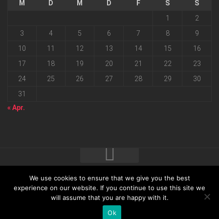
M
D
M
D
F
S
S
1
2
3
4
5
6
7
8
9
10
11
12
13
14
15
16
17
18
19
20
21
22
23
24
25
26
27
28
29
30
31
« Apr.
We use cookies to ensure that we give you the best
2026 progressmedia Verlag & Werbeagentur GmbH • Bautzner
experience on our website. If you continue to use this site we
will assume that you are happy with it.
Landstraße 62 • 01324 Dresden
Ok