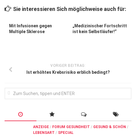
Wirtschaft, Recht, Finanzen
Sie interessieren Sich möglichweise auch für:
Zahn, Mund, Kiefer
Forum Gesundheit
Mit Infusionen gegen
„Medizinischer Fortschritt
Multiple Sklerose
ist kein Selbstläufer!“
Allgemein
Sehen
Innovationen
VORIGER BEITRAG:
Kampf gegen Krebs
Ist erhöhtes Krebsrisiko erblich bedingt?
Hören
Lebensart
ANZEIGE
/
FORUM GESUNDHEIT
/
GESUND & SCHÖN
/
LEBENSART
/
SPECIAL