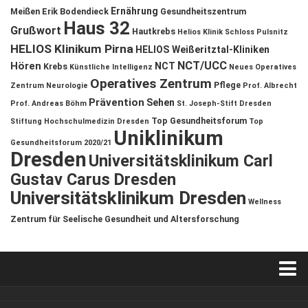
Ernährung
Meißen
Erik Bodendieck
Gesundheitszentrum
Haus 32
Grußwort
Hautkrebs
Helios Klinik Schloss Pulsnitz
HELIOS Klinikum Pirna
HELIOS Weißeritztal-Kliniken
NCT/UCC
Hören
NCT
Krebs
Künstliche Intelligenz
Neues Operatives
Operatives Zentrum
Pflege
Zentrum
Neurologie
Prof. Albrecht
Prävention
Sehen
Prof. Andreas Böhm
St. Joseph-Stift Dresden
Top Gesundheitsforum
Stiftung Hochschulmedizin Dresden
Top
Uniklinikum
Gesundheitsforum 2020/21
Dresden
Universitätsklinikum Carl
Gustav Carus Dresden
Universitätsklinikum Dresden
Wellness
Zentrum für Seelische Gesundheit und Altersforschung
Verkaufsstellen