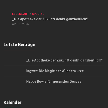
Kontakt, Impressum und Rechtliche Angaben
ANZEIGE
/
FORUM GESUNDHEIT
/
GESUND & SCHÖN
/
LEBENSART
/
SPECIAL
Datenschutzerklärung
,,Die Apotheke der Zukunft denkt ganzheitlich!”
Top Magazin Dresden / Ostsachsen
APR. 1, 2026
Letzte Beiträge
,,Die Apotheke der Zukunft denkt ganzheitlich!”
Ingwer: Die Magie der Wunderwurzel
Happy Bowls für gesunden Genuss
Kalender