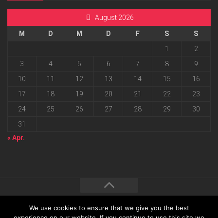
August 2026
M
D
M
D
F
S
S
1
2
3
4
5
6
7
8
9
10
11
12
13
14
15
16
17
18
19
20
21
22
23
24
25
26
27
28
29
30
31
« Apr.
We use cookies to ensure that we give you the best
2026 progressmedia Verlag & Werbeagentur GmbH • Bautzner
experience on our website. If you continue to use this site we