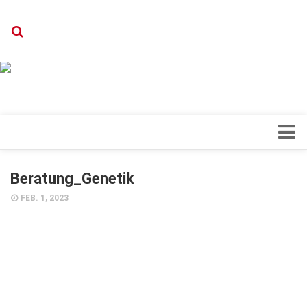
Verkaufsstellen
Kontakt, Impressum und Rechtliche Angaben
Datenschutzerklärung
Top Magazin Dresden / Ostsachsen
Blick ins Innere
Beratung_Genetik
Forschung
FEB. 1, 2023
Herz & Kreislauf
Orthopädie
Schönheit & Wohlbefinden
Special