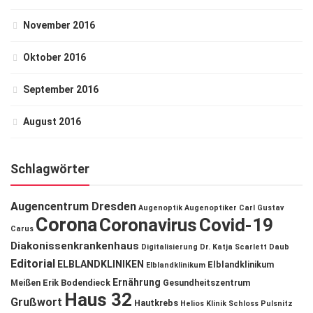
November 2016
Oktober 2016
September 2016
August 2016
Schlagwörter
Augencentrum Dresden
Augenoptik
Augenoptiker
Carl Gustav
Corona
Coronavirus
Covid-19
Carus
Diakonissenkrankenhaus
Digitalisierung
Dr. Katja Scarlett Daub
Editorial
ELBLANDKLINIKEN
Elblandklinikum
Elblandklinikum
Ernährung
Meißen
Erik Bodendieck
Gesundheitszentrum
Haus 32
Grußwort
Hautkrebs
Helios Klinik Schloss Pulsnitz