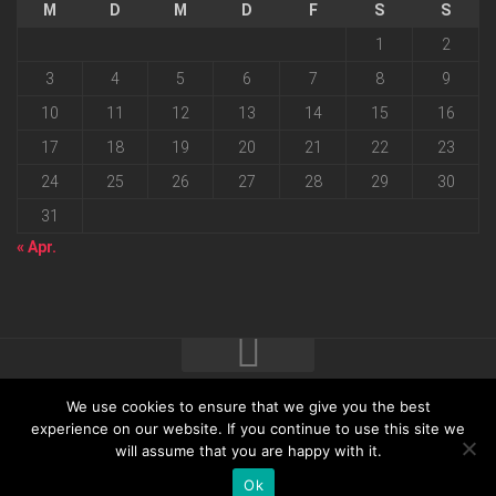
M
D
M
D
F
S
S
1
2
3
4
5
6
7
8
9
10
11
12
13
14
15
16
17
18
19
20
21
22
23
24
25
26
27
28
29
30
31
« Apr.
We use cookies to ensure that we give you the best
2026 progressmedia Verlag & Werbeagentur GmbH • Bautzner
experience on our website. If you continue to use this site we
will assume that you are happy with it.
Landstraße 62 • 01324 Dresden
Ok