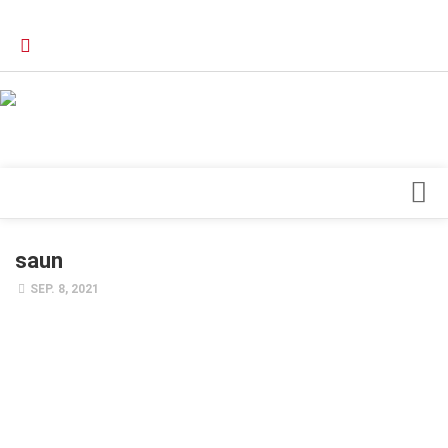
Verkaufsstellen
Kontakt, Impressum und Rechtliche Angaben
Datenschutzerklärung
Top Magazin Dresden / Ostsachsen
Blick ins Innere
saun
Forschung
SEP. 8, 2021
Herz & Kreislauf
Orthopädie
Schönheit & Wohlbefinden
Special