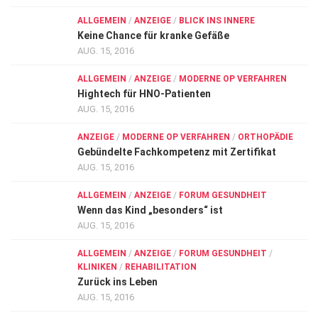
ALLGEMEIN
/
ANZEIGE
/
BLICK INS INNERE
Keine Chance für kranke Gefäße
AUG. 15, 2016
ALLGEMEIN
/
ANZEIGE
/
MODERNE OP VERFAHREN
Hightech für HNO-Patienten
AUG. 15, 2016
ANZEIGE
/
MODERNE OP VERFAHREN
/
ORTHOPÄDIE
Gebündelte Fachkompetenz mit Zertifikat
AUG. 15, 2016
ALLGEMEIN
/
ANZEIGE
/
FORUM GESUNDHEIT
Wenn das Kind „besonders“ ist
AUG. 15, 2016
ALLGEMEIN
/
ANZEIGE
/
FORUM GESUNDHEIT
/
KLINIKEN
/
REHABILITATION
Zurück ins Leben
AUG. 15, 2016