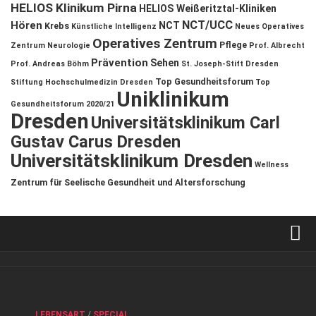
HELIOS Klinikum Pirna
HELIOS Weißeritztal-Kliniken
NCT/UCC
Hören
NCT
Krebs
Künstliche Intelligenz
Neues Operatives
Operatives Zentrum
Pflege
Zentrum
Neurologie
Prof. Albrecht
Prävention
Sehen
Prof. Andreas Böhm
St. Joseph-Stift Dresden
Top Gesundheitsforum
Stiftung Hochschulmedizin Dresden
Top
Uniklinikum
Gesundheitsforum 2020/21
Dresden
Universitätsklinikum Carl
Gustav Carus Dresden
Universitätsklinikum Dresden
Wellness
Zentrum für Seelische Gesundheit und Altersforschung
Verkaufsstellen
Kontakt, Impressum und Rechtliche Angaben
ANZEIGE
/
FORUM GESUNDHEIT
/
GESUND & SCHÖN
/
LEBENSART
/
SPECIAL