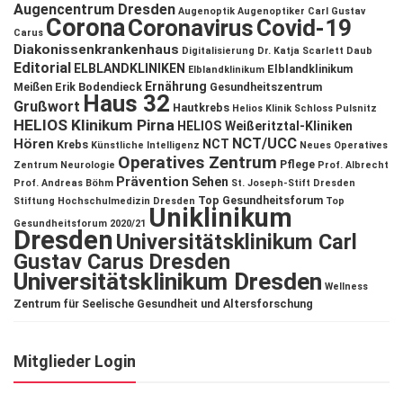
Augencentrum Dresden
Augenoptik
Augenoptiker
Carl Gustav
Corona
Coronavirus
Covid-19
Carus
Diakonissenkrankenhaus
Digitalisierung
Dr. Katja Scarlett Daub
Editorial
ELBLANDKLINIKEN
Elblandklinikum
Elblandklinikum
Ernährung
Meißen
Erik Bodendieck
Gesundheitszentrum
Haus 32
Grußwort
Hautkrebs
Helios Klinik Schloss Pulsnitz
HELIOS Klinikum Pirna
HELIOS Weißeritztal-Kliniken
NCT/UCC
Hören
NCT
Krebs
Künstliche Intelligenz
Neues Operatives
Operatives Zentrum
Pflege
Zentrum
Neurologie
Prof. Albrecht
Prävention
Sehen
Prof. Andreas Böhm
St. Joseph-Stift Dresden
Top Gesundheitsforum
Stiftung Hochschulmedizin Dresden
Top
Uniklinikum
Gesundheitsforum 2020/21
Dresden
Universitätsklinikum Carl
Gustav Carus Dresden
Universitätsklinikum Dresden
Wellness
Zentrum für Seelische Gesundheit und Altersforschung
Mitglieder Login