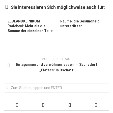
Wirtschaft, Recht, Finanzen
Sie interessieren Sich möglichweise auch für:
Zahn, Mund, Kiefer
Forum Gesundheit
ELBLANDKLINIKUM
Räume, die Gesundheit
Radebeul: Mehr als die
unterstützen
Allgemein
Summe der einzelnen Teile
Sehen
Innovationen
Kampf gegen Krebs
VORIGER BEITRAG:
Entspannen und verwöhnen lassen im Saunadorf
Hören
„Platsch” in Oschatz
Lebensart