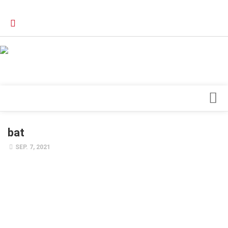
Verkaufsstellen
Kontakt, Impressum und Rechtliche Angaben
Datenschutzerklärung
Top Magazin Dresden / Ostsachsen
Blick ins Innere
bat
Forschung
SEP. 7, 2021
Herz & Kreislauf
Orthopädie
Schönheit & Wohlbefinden
Special