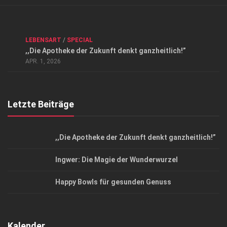
Verkaufsstellen
Kontakt, Impressum und Rechtliche Angaben
ANZEIGE
/
FORUM GESUNDHEIT
/
GESUND & SCHÖN
/
LEBENSART
/
SPECIAL
Datenschutzerklärung
,,Die Apotheke der Zukunft denkt ganzheitlich!”
Top Magazin Dresden / Ostsachsen
APR. 1, 2026
Letzte Beiträge
,,Die Apotheke der Zukunft denkt ganzheitlich!”
Ingwer: Die Magie der Wunderwurzel
Happy Bowls für gesunden Genuss
Kalender