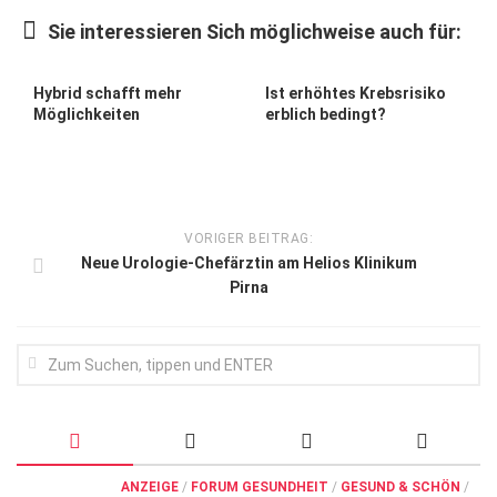
Wirtschaft, Recht, Finanzen
Sie interessieren Sich möglichweise auch für:
Zahn, Mund, Kiefer
Forum Gesundheit
Hybrid schafft mehr
Ist erhöhtes Krebsrisiko
Möglichkeiten
erblich bedingt?
Allgemein
Sehen
Innovationen
VORIGER BEITRAG:
Kampf gegen Krebs
Neue Urologie-Chefärztin am Helios Klinikum
Pirna
Hören
Lebensart
ANZEIGE
/
FORUM GESUNDHEIT
/
GESUND & SCHÖN
/