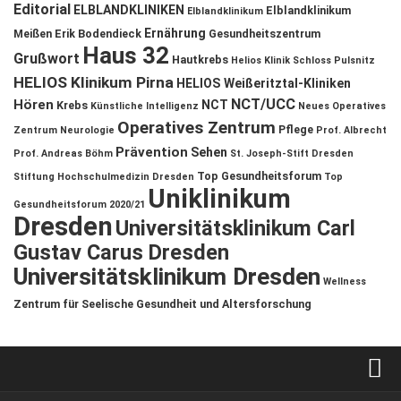
Editorial
ELBLANDKLINIKEN
Elblandklinikum
Elblandklinikum
Ernährung
Meißen
Erik Bodendieck
Gesundheitszentrum
Haus 32
Grußwort
Hautkrebs
Helios Klinik Schloss Pulsnitz
HELIOS Klinikum Pirna
HELIOS Weißeritztal-Kliniken
NCT/UCC
Hören
NCT
Krebs
Künstliche Intelligenz
Neues Operatives
Operatives Zentrum
Pflege
Zentrum
Neurologie
Prof. Albrecht
Prävention
Sehen
Prof. Andreas Böhm
St. Joseph-Stift Dresden
Top Gesundheitsforum
Stiftung Hochschulmedizin Dresden
Top
Uniklinikum
Gesundheitsforum 2020/21
Dresden
Universitätsklinikum Carl
Gustav Carus Dresden
Universitätsklinikum Dresden
Wellness
Zentrum für Seelische Gesundheit und Altersforschung