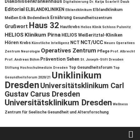
Diakonissenkrankenhaus
Digitalisierung
Dr. Katja Scarlett Daub
Editorial
ELBLANDKLINIKEN
Elblandklinikum
Elblandklinikum
Ernährung
Meißen
Erik Bodendieck
Gesundheitszentrum
Haus 32
Grußwort
Hautkrebs
Helios Klinik Schloss Pulsnitz
HELIOS Klinikum Pirna
HELIOS Weißeritztal-Kliniken
NCT/UCC
Hören
NCT
Krebs
Künstliche Intelligenz
Neues Operatives
Operatives Zentrum
Pflege
Zentrum
Neurologie
Prof. Albrecht
Prävention
Sehen
Prof. Andreas Böhm
St. Joseph-Stift Dresden
Top Gesundheitsforum
Stiftung Hochschulmedizin Dresden
Top
Uniklinikum
Gesundheitsforum 2020/21
Dresden
Universitätsklinikum Carl
Gustav Carus Dresden
Universitätsklinikum Dresden
Wellness
Zentrum für Seelische Gesundheit und Altersforschung