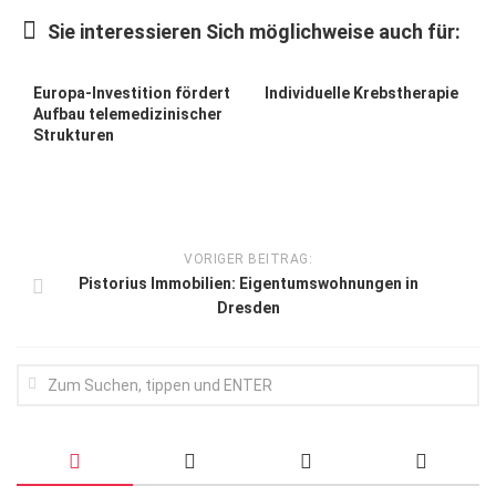
Wirtschaft, Recht, Finanzen
Sie interessieren Sich möglichweise auch für:
Zahn, Mund, Kiefer
Forum Gesundheit
Europa-Investition fördert
Individuelle Krebstherapie
Aufbau telemedizinischer
Allgemein
Strukturen
Sehen
Innovationen
Kampf gegen Krebs
VORIGER BEITRAG:
Pistorius Immobilien: Eigentumswohnungen in
Hören
Dresden
Lebensart