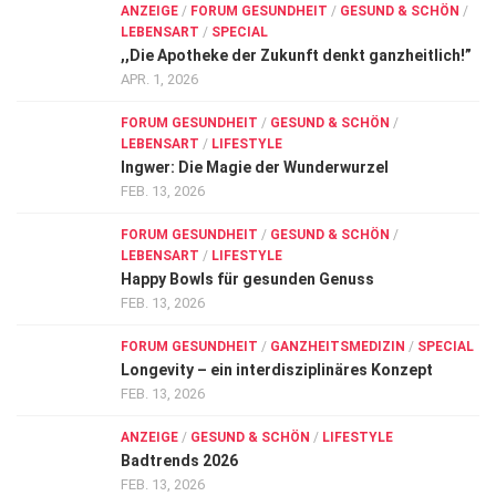
ANZEIGE
/
FORUM GESUNDHEIT
/
GESUND & SCHÖN
/
LEBENSART
/
SPECIAL
,,Die Apotheke der Zukunft denkt ganzheitlich!”
APR. 1, 2026
FORUM GESUNDHEIT
/
GESUND & SCHÖN
/
LEBENSART
/
LIFESTYLE
Ingwer: Die Magie der Wunderwurzel
FEB. 13, 2026
FORUM GESUNDHEIT
/
GESUND & SCHÖN
/
LEBENSART
/
LIFESTYLE
Happy Bowls für gesunden Genuss
FEB. 13, 2026
FORUM GESUNDHEIT
/
GANZHEITSMEDIZIN
/
SPECIAL
Longevity – ein interdisziplinäres Konzept
FEB. 13, 2026
ANZEIGE
/
GESUND & SCHÖN
/
LIFESTYLE
Badtrends 2026
FEB. 13, 2026