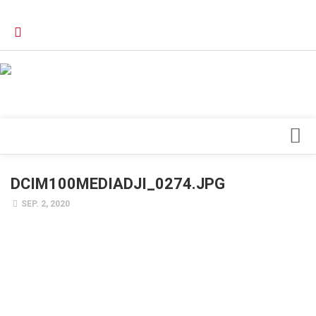
Verkaufsstellen
Kontakt, Impressum und Rechtliche Angaben
Datenschutzerklärung
Top Magazin Dresden / Ostsachsen
Blick ins Innere
DCIM100MEDIADJI_0274.JPG
Forschung
SEP. 2, 2020
Herz & Kreislauf
Orthopädie
Schönheit & Wohlbefinden
Special