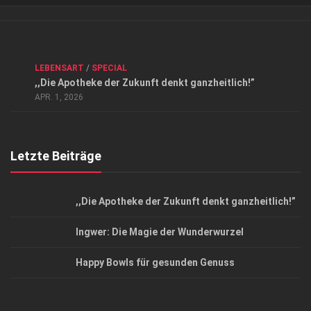
Verkaufsstellen
Kontakt, Impressum und Rechtliche Angaben
ANZEIGE
/
FORUM GESUNDHEIT
/
GESUND & SCHÖN
/
LEBENSART
/
SPECIAL
Datenschutzerklärung
,,Die Apotheke der Zukunft denkt ganzheitlich!”
Top Magazin Dresden / Ostsachsen
APR. 1, 2026
Letzte Beiträge
,,Die Apotheke der Zukunft denkt ganzheitlich!”
Ingwer: Die Magie der Wunderwurzel
Happy Bowls für gesunden Genuss