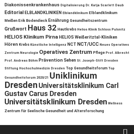
Diakonissenkrankenhaus
Digitalisierung
Dr. Katja Scarlett Daub
Editorial
ELBLANDKLINIKEN
Elblandklinikum
Elblandklinikum
Ernährung
Meißen
Erik Bodendieck
Gesundheitszentrum
Haus 32
Grußwort
Hautkrebs
Helios Klinik Schloss Pulsnitz
HELIOS Klinikum Pirna
HELIOS Weißeritztal-Kliniken
NCT/UCC
Hören
NCT
Krebs
Künstliche Intelligenz
Neues Operatives
Operatives Zentrum
Pflege
Zentrum
Neurologie
Prof. Albrecht
Prävention
Sehen
Prof. Andreas Böhm
St. Joseph-Stift Dresden
Top Gesundheitsforum
Stiftung Hochschulmedizin Dresden
Top
Uniklinikum
Gesundheitsforum 2020/21
Dresden
Universitätsklinikum Carl
Gustav Carus Dresden
Universitätsklinikum Dresden
Wellness
Zentrum für Seelische Gesundheit und Altersforschung