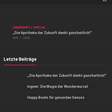
Verkaufsstellen
Kontakt, Impressum und Rechtliche Angaben
ANZEIGE
/
FORUM GESUNDHEIT
/
GESUND & SCHÖN
/
LEBENSART
/
SPECIAL
Datenschutzerklärung
,,Die Apotheke der Zukunft denkt ganzheitlich!”
Top Magazin Dresden / Ostsachsen
APR. 1, 2026
Letzte Beiträge
,,Die Apotheke der Zukunft denkt ganzheitlich!”
Ingwer: Die Magie der Wunderwurzel
Happy Bowls für gesunden Genuss