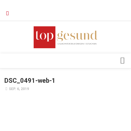
Verkaufsstellen
Kontakt, Impressum und Rechtliche Angaben
Datenschutzerklärung
Top Magazin Dresden / Ostsachsen
Blick ins Innere
DSC_0491-web-1
Forschung
SEP. 6, 2019
Herz & Kreislauf
Orthopädie
Schönheit & Wohlbefinden
Special