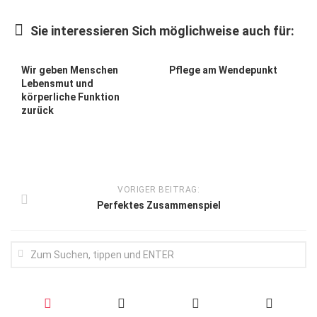
Wirtschaft, Recht, Finanzen
Sie interessieren Sich möglichweise auch für:
Zahn, Mund, Kiefer
Forum Gesundheit
Wir geben Menschen
Pflege am Wendepunkt
Lebens­mut und
Allgemein
körperliche Funktion
zurück
Sehen
Innovationen
Kampf gegen Krebs
VORIGER BEITRAG:
Hören
Perfektes Zusammenspiel
Lebensart