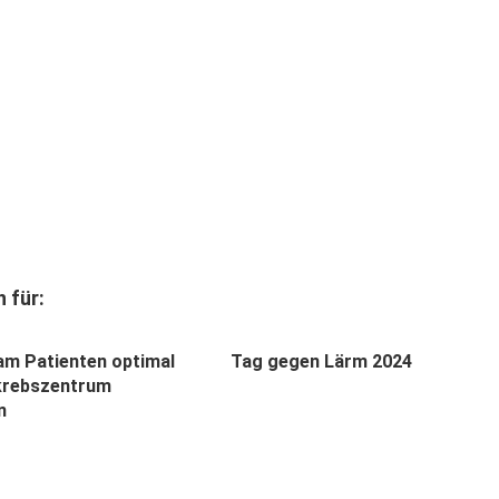
 für:
m Patienten optimal
Tag gegen Lärm 2024
krebszentrum
n