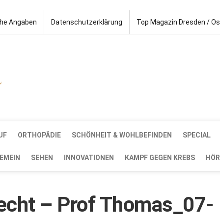
che Angaben
Datenschutzerklärung
Top Magazin Dresden / O
UF
ORTHOPÄDIE
SCHÖNHEIT & WOHLBEFINDEN
SPECIAL
EMEIN
SEHEN
INNOVATIONEN
KAMPF GEGEN KREBS
HÖR
echt – Prof Thomas_07-