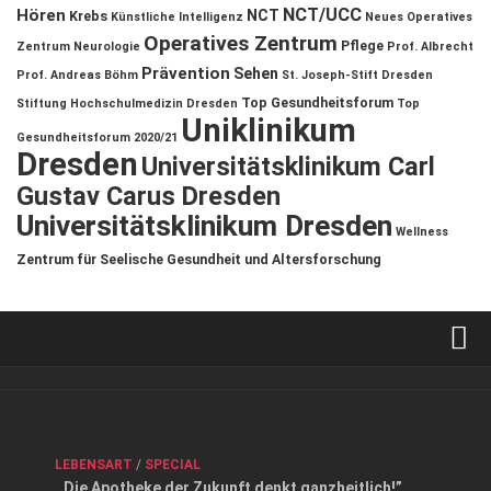
NCT/UCC
Hören
NCT
Krebs
Künstliche Intelligenz
Neues Operatives
Operatives Zentrum
Pflege
Zentrum
Neurologie
Prof. Albrecht
Prävention
Sehen
Prof. Andreas Böhm
St. Joseph-Stift Dresden
Top Gesundheitsforum
Stiftung Hochschulmedizin Dresden
Top
Uniklinikum
Gesundheitsforum 2020/21
Dresden
Universitätsklinikum Carl
Gustav Carus Dresden
Universitätsklinikum Dresden
Wellness
Zentrum für Seelische Gesundheit und Altersforschung
Verkaufsstellen
Kontakt, Impressum und Rechtliche Angaben
ANZEIGE
/
FORUM GESUNDHEIT
/
GESUND & SCHÖN
/
LEBENSART
/
SPECIAL
Datenschutzerklärung
,,Die Apotheke der Zukunft denkt ganzheitlich!”