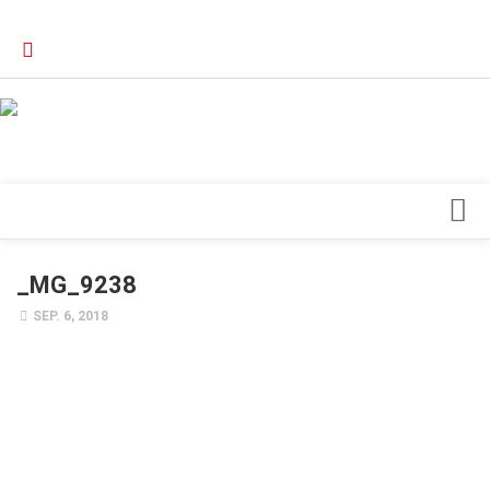
Verkaufsstellen
Kontakt, Impressum und Rechtliche Angaben
Datenschutzerklärung
Top Magazin Dresden / Ostsachsen
Blick ins Innere
_MG_9238
Forschung
SEP. 6, 2018
Herz & Kreislauf
Orthopädie
Schönheit & Wohlbefinden
Special