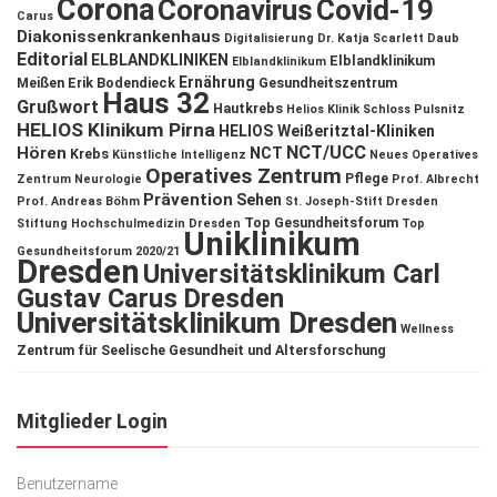
Corona
Coronavirus
Covid-19
Carus
Diakonissenkrankenhaus
Digitalisierung
Dr. Katja Scarlett Daub
Editorial
ELBLANDKLINIKEN
Elblandklinikum
Elblandklinikum
Ernährung
Meißen
Erik Bodendieck
Gesundheitszentrum
Haus 32
Grußwort
Hautkrebs
Helios Klinik Schloss Pulsnitz
HELIOS Klinikum Pirna
HELIOS Weißeritztal-Kliniken
NCT/UCC
Hören
NCT
Krebs
Künstliche Intelligenz
Neues Operatives
Operatives Zentrum
Pflege
Zentrum
Neurologie
Prof. Albrecht
Prävention
Sehen
Prof. Andreas Böhm
St. Joseph-Stift Dresden
Top Gesundheitsforum
Stiftung Hochschulmedizin Dresden
Top
Uniklinikum
Gesundheitsforum 2020/21
Dresden
Universitätsklinikum Carl
Gustav Carus Dresden
Universitätsklinikum Dresden
Wellness
Zentrum für Seelische Gesundheit und Altersforschung
Mitglieder Login
Benutzername