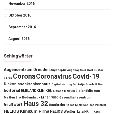
November 2016
Oktober 2016
September 2016
August 2016
Schlagwörter
Augencentrum Dresden
Augenoptik
Augenoptiker
Carl Gustav
Corona
Coronavirus
Covid-19
Carus
Diakonissenkrankenhaus
Digitalisierung
Dr. Katja Scarlett Daub
Editorial
ELBLANDKLINIKEN
Elblandklinikum
Elblandklinikum
Ernährung
Meißen
Erik Bodendieck
Gesundheitszentrum
Haus 32
Grußwort
Hautkrebs
Helios Klinik Schloss Pulsnitz
HELIOS Klinikum Pirna
HELIOS Weißeritztal-Kliniken