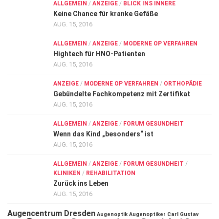
ALLGEMEIN
/
ANZEIGE
/
BLICK INS INNERE
Keine Chance für kranke Gefäße
AUG. 15, 2016
ALLGEMEIN
/
ANZEIGE
/
MODERNE OP VERFAHREN
Hightech für HNO-Patienten
AUG. 15, 2016
ANZEIGE
/
MODERNE OP VERFAHREN
/
ORTHOPÄDIE
Gebündelte Fachkompetenz mit Zertifikat
AUG. 15, 2016
ALLGEMEIN
/
ANZEIGE
/
FORUM GESUNDHEIT
Wenn das Kind „besonders“ ist
AUG. 15, 2016
ALLGEMEIN
/
ANZEIGE
/
FORUM GESUNDHEIT
/
KLINIKEN
/
REHABILITATION
Zurück ins Leben
AUG. 15, 2016
Augencentrum Dresden
Augenoptik
Augenoptiker
Carl Gustav