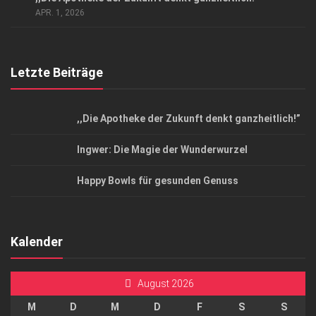
Top Magazin Dresden / Ostsachsen
APR. 1, 2026
Letzte Beiträge
,,Die Apotheke der Zukunft denkt ganzheitlich!”
Ingwer: Die Magie der Wunderwurzel
Happy Bowls für gesunden Genuss
Kalender
August 2026
M
D
M
D
F
S
S