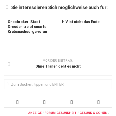
Wirtschaft, Recht, Finanzen
Sie interessieren Sich möglichweise auch für:
Zahn, Mund, Kiefer
Forum Gesundheit
Oncobroker: Stadt
HIV ist nicht das Ende!
Dresden treibt smarte
Allgemein
Krebsnachsorge voran
Sehen
Innovationen
Kampf gegen Krebs
VORIGER BEITRAG:
Ohne Tränen geht es nicht
Hören
Lebensart
ANZEIGE
/
FORUM GESUNDHEIT
/
GESUND & SCHÖN
/