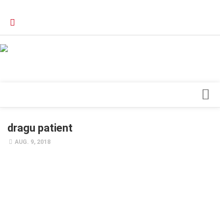
Verkaufsstellen
Kontakt, Impressum und Rechtliche Angaben
Datenschutzerklärung
Top Magazin Dresden / Ostsachsen
Blick ins Innere
dragu patient
Forschung
AUG. 9, 2018
Herz & Kreislauf
Orthopädie
Schönheit & Wohlbefinden
Special