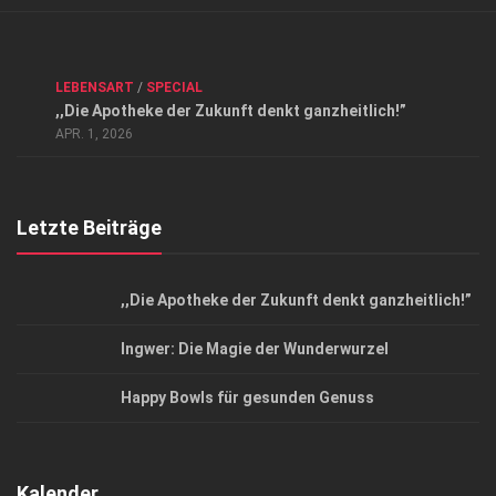
Verkaufsstellen
Kontakt, Impressum und Rechtliche Angaben
ANZEIGE
/
FORUM GESUNDHEIT
/
GESUND & SCHÖN
/
LEBENSART
/
SPECIAL
Datenschutzerklärung
,,Die Apotheke der Zukunft denkt ganzheitlich!”
Top Magazin Dresden / Ostsachsen
APR. 1, 2026
Letzte Beiträge
,,Die Apotheke der Zukunft denkt ganzheitlich!”
Ingwer: Die Magie der Wunderwurzel
Happy Bowls für gesunden Genuss
Kalender