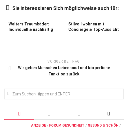
Wirtschaft, Recht, Finanzen
Sie interessieren Sich möglichweise auch für:
Zahn, Mund, Kiefer
Forum Gesundheit
Walters Traumbäder:
Stilvoll wohnen mit
Individuell & nachhaltig
Concierge & Top-Aussicht
Allgemein
Sehen
Innovationen
VORIGER BEITRAG:
Kampf gegen Krebs
Wir geben Menschen Lebens­mut und körperliche
Funktion zurück
Hören
Lebensart
ANZEIGE
/
FORUM GESUNDHEIT
/
GESUND & SCHÖN
/