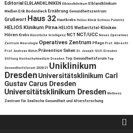
Editorial
ELBLANDKLINIKEN
Elblandklinikum
Elblandklinikum
Ernährung
Meißen
Erik Bodendieck
Gesundheitszentrum
Haus 32
Grußwort
Hautkrebs
Helios Klinik Schloss Pulsnitz
HELIOS Klinikum Pirna
HELIOS Weißeritztal-Kliniken
NCT/UCC
Hören
NCT
Krebs
Künstliche Intelligenz
Neues Operatives
Operatives Zentrum
Pflege
Zentrum
Neurologie
Prof. Albrecht
Prävention
Sehen
Prof. Andreas Böhm
St. Joseph-Stift Dresden
Top Gesundheitsforum
Stiftung Hochschulmedizin Dresden
Top
Uniklinikum
Gesundheitsforum 2020/21
Dresden
Universitätsklinikum Carl
Gustav Carus Dresden
Universitätsklinikum Dresden
Wellness
Zentrum für Seelische Gesundheit und Altersforschung